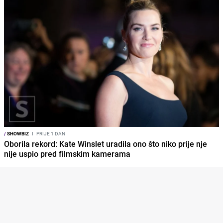
/
SHOWBIZ
I
PRIJE 1 DAN
Oborila rekord: Kate Winslet uradila ono što niko prije nje
nije uspio pred filmskim kamerama