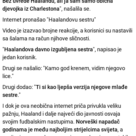
Bez uvrede Haalandu, ali ja sam samo obična
djevojka iz Charlestona
", našalila se.
Internet pronašao "Haalandovu sestru"
Video je izazvao brojne reakcije, a korisnici su nastavili
sa šalama na račun njihove sličnosti.
"
Haalandova davno izgubljena sestra
", napisao je
jedan korisnik.
Drugi se našalio: "Kamo god krenem, vidim njegovo
lice."
Drugi dodao: "
Ti si kao ljepša verzija njegove mlađe
sestre
."
I dok je ova neobična internet priča privukla veliku
pažnju, Haaland i dalje najveći dio javnosti osvaja
svojim fudbalskim nastupima.
Norveški napadač
godinama je među najboljim strijelcima svijeta
, a