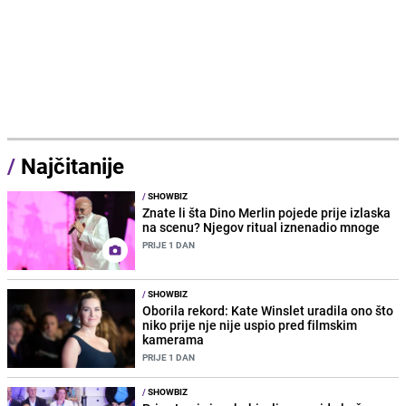
/
Najčitanije
/
SHOWBIZ
Znate li šta Dino Merlin pojede prije izlaska
na scenu? Njegov ritual iznenadio mnoge
PRIJE 1 DAN
/
SHOWBIZ
Oborila rekord: Kate Winslet uradila ono što
niko prije nje nije uspio pred filmskim
kamerama
PRIJE 1 DAN
/
SHOWBIZ