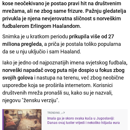
kose neočekivano je postao pravi hit na društvenim
mrežama, ali ne zbog same frizure. Pažnju gledatelja
privukla je njena nevjerovatna sličnost s norveškim
fudbalerom Erlingom Haalandom.
Snimka je u kratkom periodu
prikupila više od 27
miliona pregleda
, a priča je postala toliko popularna
da se u nju uključio i sam Haaland.
Iako je jedno od najpoznatijih imena svjetskog fudbala
,
norveški napadač ovog puta nije dospio u fokus zbog
svojih golova
i nastupa na terenu, već zbog neobične
usporedbe koja se proširila internetom. Korisnici
društvenih mreža pronašli su, kako su je nazvali,
njegovu "žensku verziju".
TRENDING
Imala ga je skoro svaka kuća u Jugoslaviji:
Danas ovaj luster vrijedi i nekoliko hiljada eura