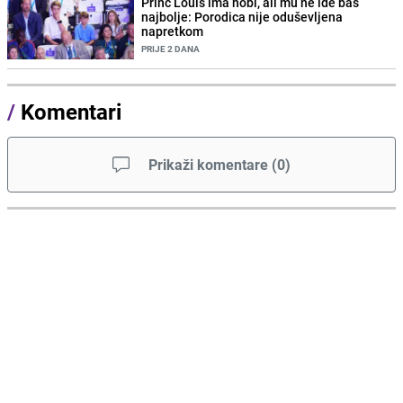
Princ Louis ima hobi, ali mu ne ide baš
najbolje: Porodica nije oduševljena
napretkom
PRIJE 2 DANA
/
Komentari
Prikaži komentare
(
0
)