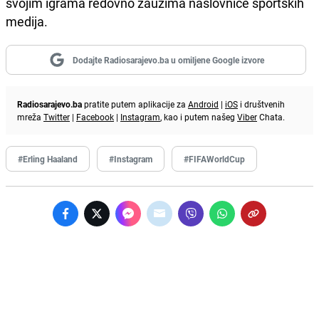
svojim igrama redovno zauzima naslovnice sportskih
medija.
Dodajte Radiosarajevo.ba u omiljene Google izvore
Radiosarajevo.ba
pratite putem aplikacije za
Android
|
iOS
i društvenih
mreža
Twitter
|
Facebook
|
Instagram
, kao i putem našeg
Viber
Chata.
#Erling Haaland
#Instagram
#FIFAWorldCup