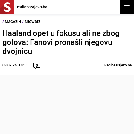
Otvor
/
MAGAZIN
/
SHOWBIZ
Haaland opet u fokusu ali ne zbog
golova: Fanovi pronašli njegovu
dvojnicu
08.07.26. 10:11
Radiosarajevo.ba
0