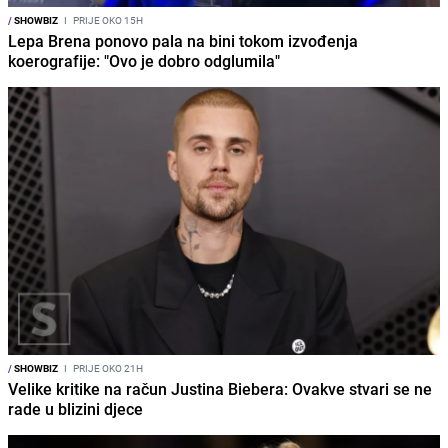
/
SHOWBIZ
I
PRIJE OKO 15H
Lepa Brena ponovo pala na bini tokom izvođenja
koerografije: "Ovo je dobro odglumila"
/
SHOWBIZ
I
PRIJE OKO 21H
Velike kritike na račun Justina Biebera: Ovakve stvari se ne
rade u blizini djece