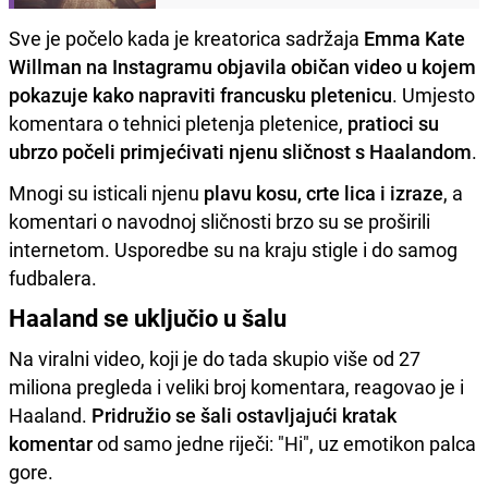
Sve je počelo kada je kreatorica sadržaja
Emma Kate
Willman na Instagramu objavila običan video u kojem
pokazuje kako napraviti francusku pletenicu
. Umjesto
komentara o tehnici pletenja pletenice,
pratioci su
ubrzo počeli primjećivati njenu sličnost s Haalandom
.
Mnogi su isticali njenu
plavu kosu, crte lica i izraze
, a
komentari o navodnoj sličnosti brzo su se proširili
internetom. Usporedbe su na kraju stigle i do samog
fudbalera.
Haaland se uključio u šalu
Na viralni video, koji je do tada skupio više od 27
miliona pregleda i veliki broj komentara, reagovao je i
Haaland.
Pridružio se šali ostavljajući kratak
komentar
od samo jedne riječi: "Hi", uz emotikon palca
gore.