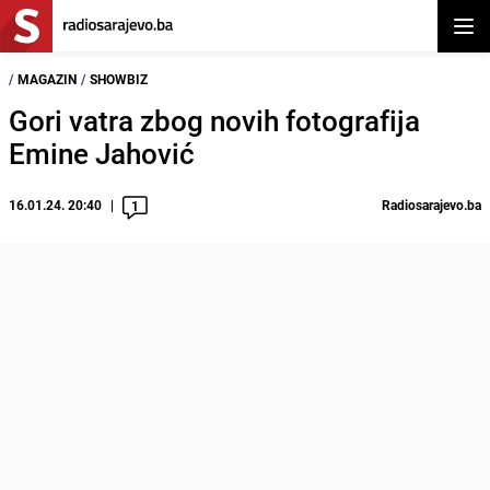
Otvor
/
MAGAZIN
/
SHOWBIZ
Gori vatra zbog novih fotografija
Emine Jahović
16.01.24. 20:40
Radiosarajevo.ba
1