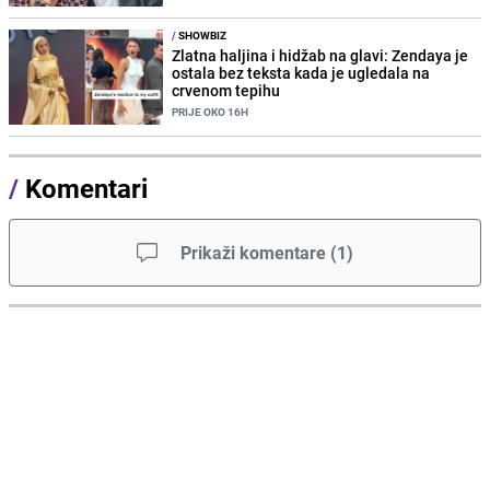
/
SHOWBIZ
Zlatna haljina i hidžab na glavi: Zendaya je
ostala bez teksta kada je ugledala na
crvenom tepihu
PRIJE OKO 16H
/
Komentari
Prikaži komentare
(
1
)