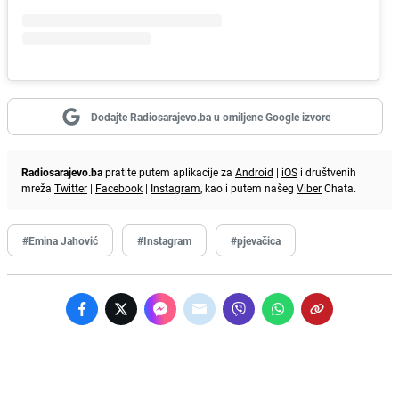
Dodajte Radiosarajevo.ba u omiljene Google izvore
Radiosarajevo.ba
pratite putem aplikacije za
Android
|
iOS
i društvenih
mreža
Twitter
|
Facebook
|
Instagram
, kao i putem našeg
Viber
Chata.
#Emina Jahović
#Instagram
#pjevačica