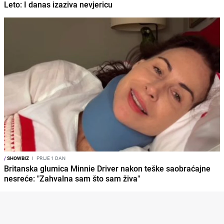
Leto: I danas izaziva nevjericu
/
SHOWBIZ
I
PRIJE 1 DAN
Britanska glumica Minnie Driver nakon teške saobraćajne
nesreće: "Zahvalna sam što sam živa"