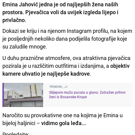
Emina Jahović jedna je od najljepših žena naših
prostora. Pjevačica voli da uvijek izgleda lijepo i
privlačno.
Dokazi se kriju i na njenom Instagram profilu, na kojem
je posljednjih nekoliko dana podijelila fotografije koje
su zaludile mnoge.
U duhu praznične atmosfere, ova atraktivna pjevačica
pozirala je u različitim outfitima i izdanjima, a
objektiv
kamere uhvatio je najljepše kadrove
.
TRENDING
Slijepom mužu pucala u glavu: Zatražen pritvor
ženi iz Bosanske Krupe
Naročito su provokativne one na kojima je Emina u
bijeloj haljinici –
vidimo gola leđa...
Pogledajte: