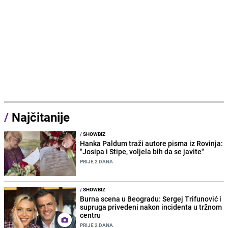
/
Najčitanije
/
SHOWBIZ
Hanka Paldum traži autore pisma iz Rovinja:
"Josipa i Stipe, voljela bih da se javite"
PRIJE 2 DANA
/
SHOWBIZ
Burna scena u Beogradu: Sergej Trifunović i
supruga privedeni nakon incidenta u tržnom
centru
PRIJE 2 DANA