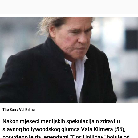
The Sun / Val Kilmer
Nakon mjeseci medijskih spekulacija o zdravlju
slavnog hollywoodskog glumca Vala Kilmera (56),
potvrđeno je da legendarni “Doc Holliday” boluje od