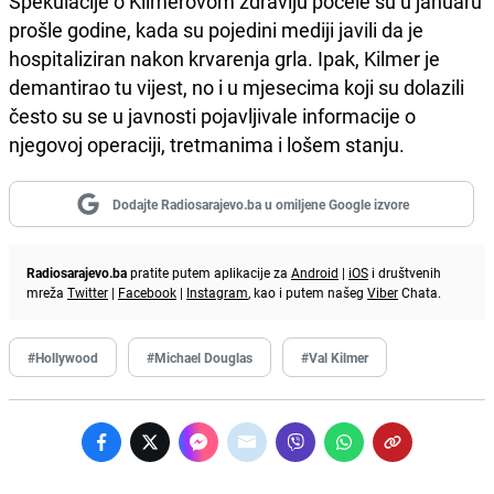
Spekulacije o Kilmerovom zdravlju počele su u januaru
prošle godine, kada su pojedini mediji javili da je
hospitaliziran nakon krvarenja grla. Ipak, Kilmer je
demantirao tu vijest, no i u mjesecima koji su dolazili
često su se u javnosti pojavljivale informacije o
njegovoj operaciji, tretmanima i lošem stanju.
Dodajte Radiosarajevo.ba u omiljene Google izvore
Radiosarajevo.ba
pratite putem aplikacije za
Android
|
iOS
i društvenih
mreža
Twitter
|
Facebook
|
Instagram
, kao i putem našeg
Viber
Chata.
#Hollywood
#Michael Douglas
#Val Kilmer