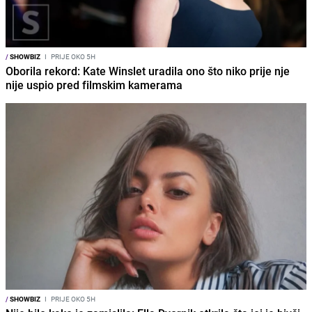
/
SHOWBIZ
I
PRIJE OKO 5H
Oborila rekord: Kate Winslet uradila ono što niko prije nje
nije uspio pred filmskim kamerama
/
SHOWBIZ
I
PRIJE OKO 5H