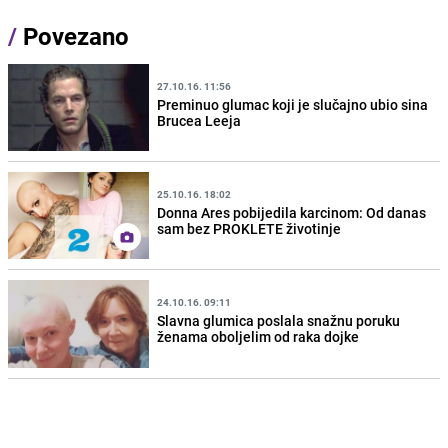
/
Povezano
27.10.16. 11:56
Preminuo glumac koji je slučajno ubio sina
Brucea Leeja
25.10.16. 18:02
Donna Ares pobijedila karcinom: Od danas
sam bez PROKLETE životinje
24.10.16. 09:11
Slavna glumica poslala snažnu poruku
ženama oboljelim od raka dojke