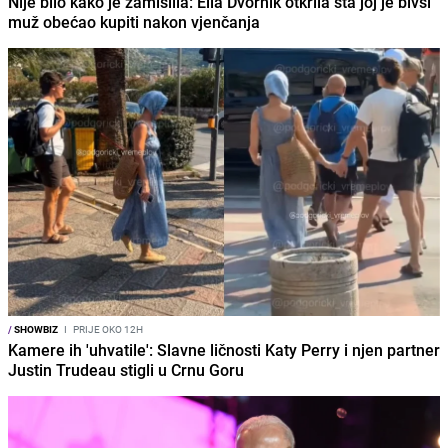
Nije bilo kako je zamislila: Ella Dvornik otkrila šta joj je bivši
muž obećao kupiti nakon vjenčanja
/
SHOWBIZ
I
PRIJE OKO 12H
Kamere ih 'uhvatile': Slavne ličnosti Katy Perry i njen partner
Justin Trudeau stigli u Crnu Goru