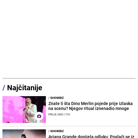
/
Najčitanije
/
SHOWBIZ
Znate li šta Dino Merlin pojede prije izlaska
na scenu? Njegov ritual iznenadio mnoge
PRIJE OKO 17H
/
SHOWBIZ
Ariana Grande donijela odluku: Povlači se iz