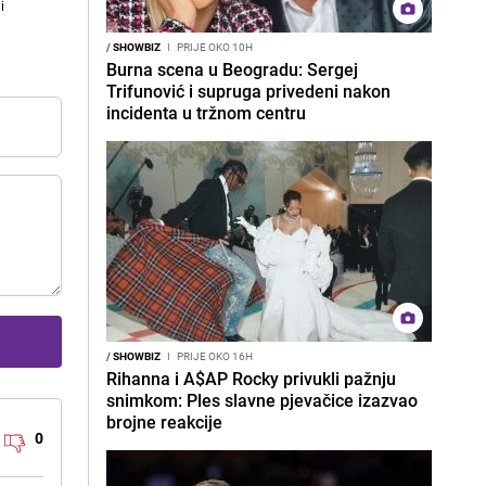
i
/
SHOWBIZ
I
PRIJE OKO 10H
Burna scena u Beogradu: Sergej
Trifunović i supruga privedeni nakon
incidenta u tržnom centru
/
SHOWBIZ
I
PRIJE OKO 16H
Rihanna i A$AP Rocky privukli pažnju
snimkom: Ples slavne pjevačice izazvao
brojne reakcije
0