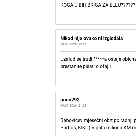
KOGA U BIH BRIGA ZA ELLU??????
Nikad nije ovako ni izgledala
09.05.2026. 15:43
Uzalud se trudi *****a ostaje obicn
prestanite pisati o ofajli
anon293
09.05.2026. 21:02
Babovićev mjesečni obrt po radnji
Parfois, KIKO) = pola miliona KM 