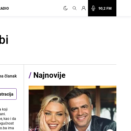
RADIO
90,2 FM
bi
/
Najnovije
na članak
stracija
 koji
ani.
e, kao i da
mogućnost
vo.ba ima