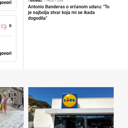
/
SHOWBIZ
I
PRIJE 1 DAN
ovori
Antonio Banderas o srčanom udaru: "To
je najbolja stvar koja mi se ikada
dogodila"
0
ovori