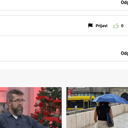
Odg
Prijavi
0
Odg