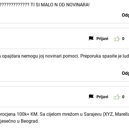
????????????? TI SI MALO N OD NOVINARA!
Odg
Prijavi
0
a opajdara nemogu joj novinari pomoci. Preporuka spasite je lud
Odg
Prijavi
0
 procjena 100k+ KM. Sa cijelom mrežom u Sarajevu (XYZ, Marell
mjesečno u Beograd.