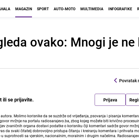
HALA
MAGAZIN
SPORT
AUTO-MOTO
MULTIMEDIA
INFOGRAFIKE
zgleda ovako: Mnogi je ne 
Povratak 
li se prijavite.
Prijava
Regi
i autora. Molimo korisnike da se suzdrže od vrijeđanja, psovanja i pisanja komentara
govor mržnje na portalu radiosarajevo.ba, zbog kojeg možete biti krivično procesuir
ev zvaničnih organa dostavi podatke o korisniku čiji komentari sadrže govor mržnj
vas da svaki čitatelj dobrovoljno pristupa čitanju i kreiranju komentara i prihvata 
e u suprotnosti sa vjerskim, nacionalnim, moralnim i drugim načelima. Radiosaraje