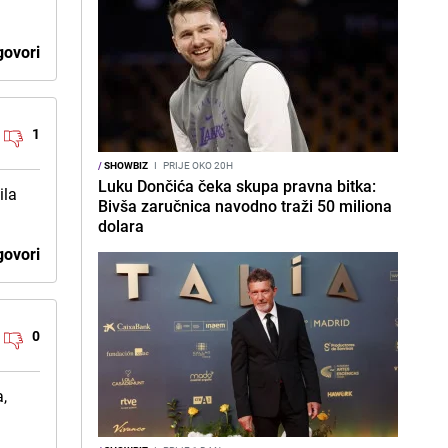
ovori
1
/
SHOWBIZ
I
PRIJE OKO 20H
Luku Dončića čeka skupa pravna bitka:
ila
Bivša zaručnica navodno traži 50 miliona
dolara
ovori
0
a,