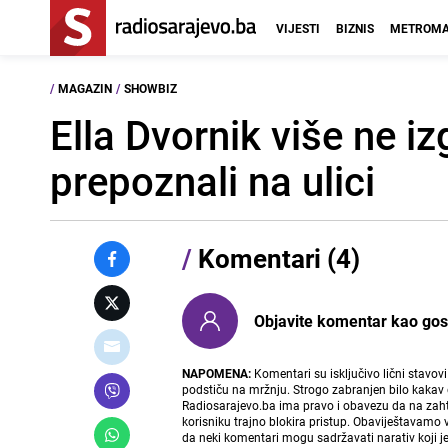
VIJESTI
BIZNIS
METROMA
/
MAGAZIN
/
SHOWBIZ
Ella Dvornik više ne i
prepoznali na ulici
/
Komentari (4)
Objavite komentar kao gost i
NAPOMENA:
Komentari su isključivo lični stavov
podstiču na mržnju. Strogo zabranjen bilo kakav 
Radiosarajevo.ba ima pravo i obavezu da na zahtj
korisniku trajno blokira pristup. Obaviještavamo 
da neki komentari mogu sadržavati narativ koji j