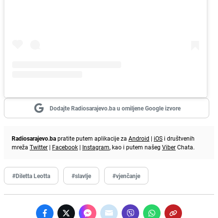
Dodajte Radiosarajevo.ba u omiljene Google izvore
Radiosarajevo.ba
pratite putem aplikacije za
Android
|
iOS
i društvenih
mreža
Twitter
|
Facebook
|
Instagram
, kao i putem našeg
Viber
Chata.
#Diletta Leotta
#slavlje
#vjenčanje