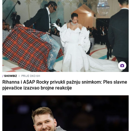
/
SHOWBIZ
I
PRIJE OKO 6H
Rihanna i A$AP Rocky privukli pažnju snimkom: Ples slavne
pjevačice izazvao brojne reakcije