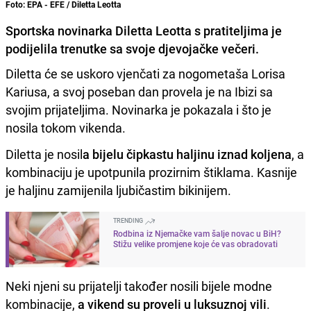
Foto: EPA - EFE / Diletta Leotta
Sportska novinarka Diletta Leotta s pratiteljima je
podijelila trenutke sa svoje djevojačke večeri.
Diletta će se uskoro vjenčati za nogometaša Lorisa
Kariusa, a svoj poseban dan provela je na Ibizi sa
svojim prijateljima. Novinarka je pokazala i što je
nosila tokom vikenda.
Diletta je nosil
a bijelu čipkastu haljinu iznad koljena
, a
kombinaciju je upotpunila prozirnim štiklama. Kasnije
je haljinu zamijenila ljubičastim bikinijem.
TRENDING
Rodbina iz Njemačke vam šalje novac u BiH?
Stižu velike promjene koje će vas obradovati
Neki njeni su prijatelji također nosili bijele modne
kombinacije,
a vikend su proveli u luksuznoj vili
.