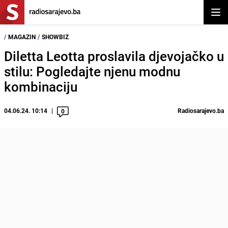
Otvor
/
MAGAZIN
/
SHOWBIZ
Diletta Leotta proslavila djevojačko u
stilu: Pogledajte njenu modnu
kombinaciju
04.06.24. 10:14
Radiosarajevo.ba
0