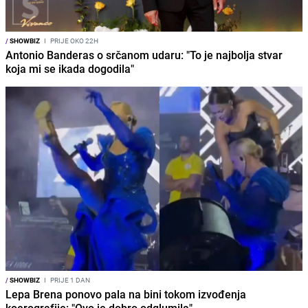
/
SHOWBIZ
I
PRIJE OKO 22H
Antonio Banderas o srčanom udaru: "To je najbolja stvar
koja mi se ikada dogodila"
/
SHOWBIZ
I
PRIJE 1 DAN
Lepa Brena ponovo pala na bini tokom izvođenja
koerografije: "Ovo je dobro odglumila"