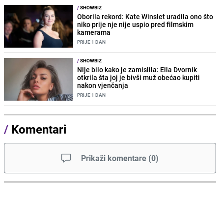
/
SHOWBIZ
Oborila rekord: Kate Winslet uradila ono što
niko prije nje nije uspio pred filmskim
kamerama
PRIJE 1 DAN
/
SHOWBIZ
Nije bilo kako je zamislila: Ella Dvornik
otkrila šta joj je bivši muž obećao kupiti
nakon vjenčanja
PRIJE 1 DAN
/
Komentari
Prikaži komentare
(
0
)