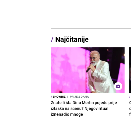
/
Najčitanije
/
SHOWBIZ
I
PRIJE 2 DANA
/
Znate li šta Dino Merlin pojede prije
izlaska na scenu? Njegov ritual
o
iznenadio mnoge