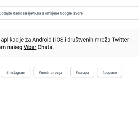
Dodajte Radiosarajevo.ba u omiljene Google izvore
aplikacije za
Android
|
iOS
i društvenih mreža
Twitter
|
utem našeg
Viber
Chata.
#Instagram
#modna revija
#čarapa
#papuče