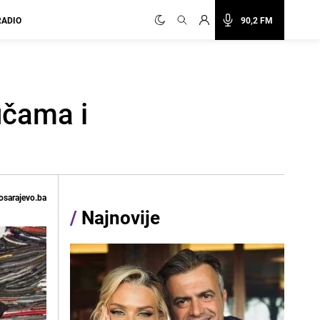
RADIO
90,2 FM
učama i
osarajevo.ba
/
Najnovije