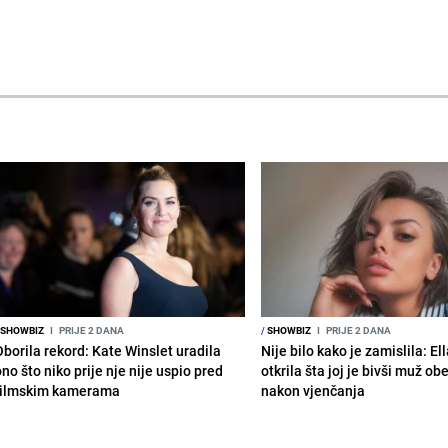
SHOWBIZ
I
PRIJE 2 DANA
/
SHOWBIZ
I
PRIJE 2 DANA
Oborila rekord: Kate Winslet uradila
Nije bilo kako je zamislila: El
no što niko prije nje nije uspio pred
otkrila šta joj je bivši muž ob
filmskim kamerama
nakon vjenčanja