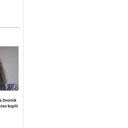
la Dvornik
ećao kupiti