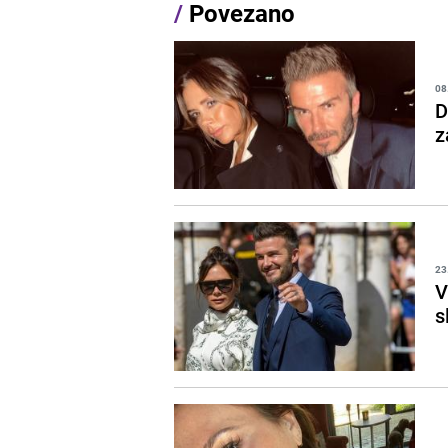
/
Povezano
08
D
z
23
V
s