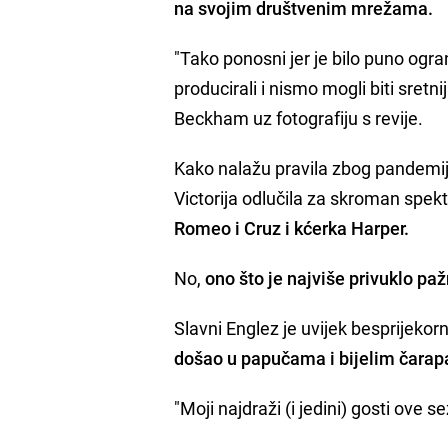
na svojim društvenim mrežama.
"Tako ponosni jer je bilo puno ogr
producirali i nismo mogli biti sretnij
Beckham uz fotografiju s revije.
Kako nalažu pravila zbog pandemije
Victorija odlučila za skroman spekt
Romeo i Cruz i kćerka Harper.
No,
ono što je najviše privuklo paž
Slavni Englez je uvijek besprijekorno
došao u papučama i bijelim čara
"Moji najdraži (i jedini) gosti ove 