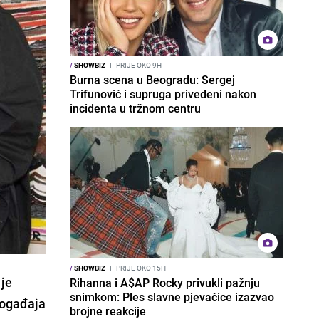
/
SHOWBIZ
I
PRIJE OKO 9H
Burna scena u Beogradu: Sergej
Trifunović i supruga privedeni nakon
incidenta u tržnom centru
/
SHOWBIZ
I
PRIJE OKO 15H
 je
Rihanna i A$AP Rocky privukli pažnju
snimkom: Ples slavne pjevačice izazvao
 događaja
brojne reakcije