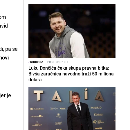
nom
avid
i, pa se
novi
/
SHOWBIZ
I
PRIJE OKO 19H
Luku Dončića čeka skupa pravna bitka:
Bivša zaručnica navodno traži 50 miliona
dolara
jer je