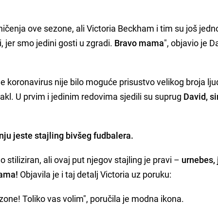
aničenja ove sezone, ali Victoria Beckham i tim su još jed
i, jer smo jedini gosti u zgradi.
Bravo mama
", objavio je D
 koronavirus nije bilo moguće prisustvo velikog broja ljud
akl. U prvim i jedinim redovima sjedili su suprug
David, si
nju jeste stajling bivšeg fudbalera.
 stiliziran, ali ovaj put njegov stajling je pravi –
urnebes, 
pama!
Objavila je i taj detalj Victoria uz poruku:
sezone! Toliko vas volim", poručila je modna ikona.