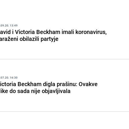
.09.20. 13:49
avid i Victoria Beckham imali koronavirus,
araženi obilazili partyje
.07.20. 16:30
ictoria Beckham digla prašinu: Ovakve
like do sada nije objavljivala