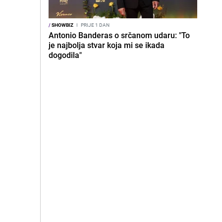
/
SHOWBIZ
I
PRIJE 1 DAN
Antonio Banderas o srčanom udaru: "To
je najbolja stvar koja mi se ikada
dogodila"