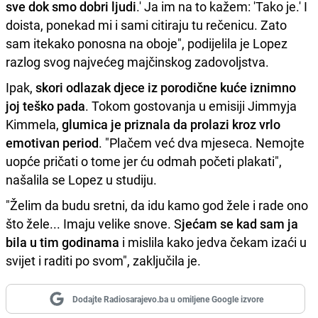
sve dok smo dobri ljudi
.' Ja im na to kažem: 'Tako je.' I
doista, ponekad mi i sami citiraju tu rečenicu. Zato
sam itekako ponosna na oboje", podijelila je Lopez
razlog svog najvećeg majčinskog zadovoljstva.
Ipak,
skori odlazak djece iz porodične kuće iznimno
joj teško pada
. Tokom gostovanja u emisiji Jimmyja
Kimmela,
glumica je priznala da prolazi kroz vrlo
emotivan period
. "Plačem već dva mjeseca. Nemojte
uopće pričati o tome jer ću odmah početi plakati",
našalila se Lopez u studiju.
"Želim da budu sretni, da idu kamo god žele i rade ono
što žele... Imaju velike snove. S
jećam se kad sam ja
bila u tim godinama
i mislila kako jedva čekam izaći u
svijet i raditi po svom", zaključila je.
Dodajte Radiosarajevo.ba u omiljene Google izvore