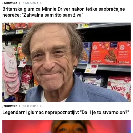
/
SHOWBIZ
I
PRIJE OKO 5H
Britanska glumica Minnie Driver nakon teške saobraćajne
nesreće: "Zahvalna sam što sam živa"
/
SHOWBIZ
I
PRIJE OKO 8H
Legendarni glumac neprepoznatljiv: "Da li je to stvarno on?"