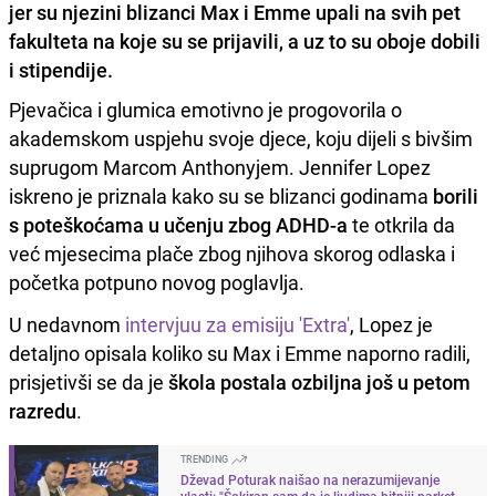
jer su njezini blizanci Max i Emme upali na svih pet
fakulteta na koje su se prijavili, a uz to su oboje dobili
i stipendije.
Pjevačica i glumica emotivno je progovorila o
akademskom uspjehu svoje djece, koju dijeli s bivšim
suprugom Marcom Anthonyjem. Jennifer Lopez
iskreno je priznala kako su se blizanci godinama
borili
s poteškoćama u učenju zbog ADHD-a
te otkrila da
već mjesecima plače zbog njihova skorog odlaska i
početka potpuno novog poglavlja.
U nedavnom
intervjuu za emisiju 'Extra'
, Lopez je
detaljno opisala koliko su Max i Emme naporno radili,
prisjetivši se da je
škola postala ozbiljna još u petom
razredu
.
TRENDING
Dževad Poturak naišao na nerazumijevanje
vlasti: "Šokiran sam da je ljudima bitniji parket