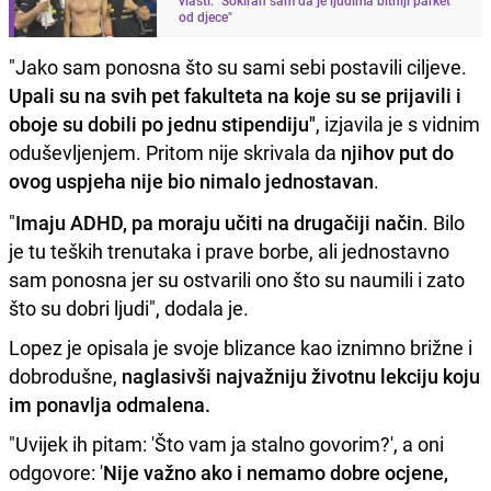
od djece"
"Jako sam ponosna što su sami sebi postavili ciljeve.
Upali su na svih pet fakulteta na koje su se prijavili i
oboje su dobili po jednu stipendiju"
, izjavila je s vidnim
oduševljenjem. Pritom nije skrivala da
njihov put do
ovog uspjeha nije bio nimalo jednostavan
.
"
Imaju ADHD, pa moraju učiti na drugačiji način
. Bilo
je tu teških trenutaka i prave borbe, ali jednostavno
sam ponosna jer su ostvarili ono što su naumili i zato
što su dobri ljudi", dodala je.
Lopez je opisala je svoje blizance kao iznimno brižne i
dobrodušne,
naglasivši najvažniju životnu lekciju koju
im ponavlja odmalena.
"Uvijek ih pitam: 'Što vam ja stalno govorim?', a oni
odgovore: '
Nije važno ako i nemamo dobre ocjene,