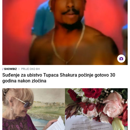
/
SHOWBIZ
I
PRIJE OKO 8H
Suđenje za ubistvo Tupaca Shakura počinje gotovo 30
godina nakon zločina