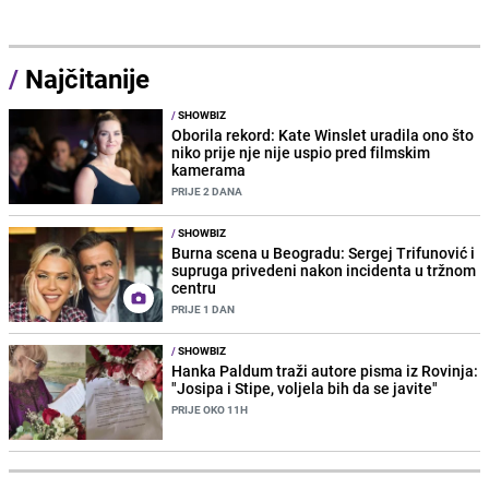
/
Najčitanije
/
SHOWBIZ
Oborila rekord: Kate Winslet uradila ono što
niko prije nje nije uspio pred filmskim
kamerama
PRIJE 2 DANA
/
SHOWBIZ
Burna scena u Beogradu: Sergej Trifunović i
supruga privedeni nakon incidenta u tržnom
centru
PRIJE 1 DAN
/
SHOWBIZ
Hanka Paldum traži autore pisma iz Rovinja:
"Josipa i Stipe, voljela bih da se javite"
PRIJE OKO 11H