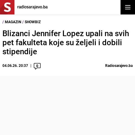
Otvor
/
MAGAZIN
/
SHOWBIZ
Blizanci Jennifer Lopez upali na svih
pet fakulteta koje su željeli i dobili
stipendije
04.06.26. 20:37
Radiosarajevo.ba
0