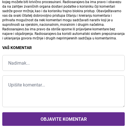
kojeg možete biti krivično procesuirani. Radiosarajevo.ba ima pravo i obavezu
da na zahtjev zvaničnih organa dostavi podatke o korisniku čiji komentari
sadrže govor mržnje, kao i da korisniku trajno blokira pristup. Obaviještavamo
vas da svaki čitatelj dobrovoljno pristupa čitanju i kreiranju komentara i
prihvata mogućnost da neki komentari mogu sadržavati narativ koji je u
suprotnosti sa vjerskim, nacionalnim, moralnim i drugim načelima.
Radiosarajevo.ba ima pravo da obriše sporne ili prijavljene komentare bez
najave i objašnjenja. Radiosarajevo.ba koristi automatski sistem prepoznavanja
i uklanjanja govora mržnje i drugih neprimjerenih sadržaja u komentarima.
VAŠ KOMENTAR
OBJAVITE KOMENTAR