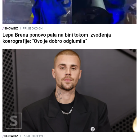
/
SHOWBIZ
I
PRIJE OKO 6H
Lepa Brena ponovo pala na bini tokom izvođenja
koerografije: "Ovo je dobro odglumila"
/
SHOWBIZ
I
PRIJE OKO 12H