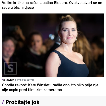
Velike kritike na račun Justina Biebera: Ovakve stvari se ne
rade u blizini djece
/
SHOWBIZ
I
PRIJE OKO 23H
Oborila rekord: Kate Winslet uradila ono što niko prije nje
nije uspio pred filmskim kamerama
/
Pročitajte još