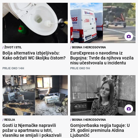
/
ŽIVOT I STIL
/
BOSNA I HERCEGOVINA
Bolja alternativa izbjeljivaču:
EuroExpress o navodima iz
Kako održati WC školjku čistom?
Bugojna: Tvrde da njihova vozila
nisu učestvovala u incidentu
PRIJE OKO 14H
PRIJE OKO 9H
/
REGIJA
/
BOSNA I HERCEGOVINA
Gosti iz Njemačke napravili
Gornjovrbaska regija tuguje: U
požar u apartmanu u Istri,
29. godini preminula Aldina
vlasniku se smijali i pokazivali
Ljubunčić