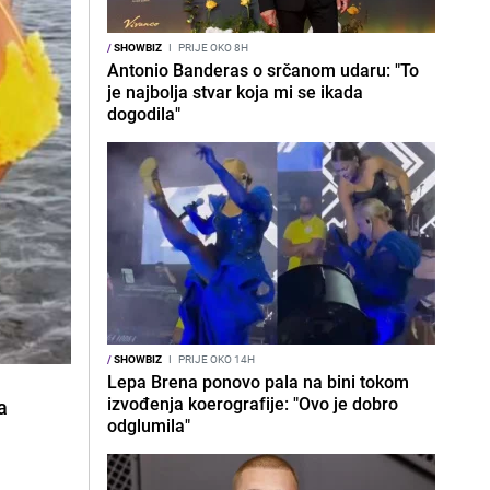
/
SHOWBIZ
I
PRIJE OKO 8H
Antonio Banderas o srčanom udaru: "To
je najbolja stvar koja mi se ikada
dogodila"
/
SHOWBIZ
I
PRIJE OKO 14H
Lepa Brena ponovo pala na bini tokom
izvođenja koerografije: "Ovo je dobro
a
odglumila"