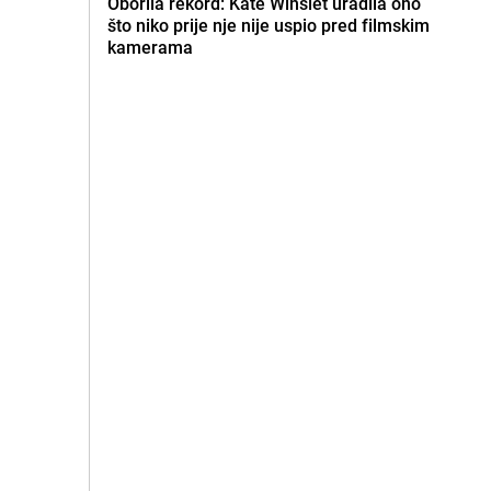
Oborila rekord: Kate Winslet uradila ono
što niko prije nje nije uspio pred filmskim
kamerama