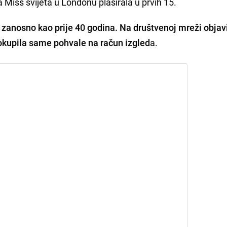
Miss svijeta u Londonu plasirala u prvih 15.
o zanosno kao prije 40 godina. Na društvenoj mreži objavi
okupila same pohvale na račun izgled
a.