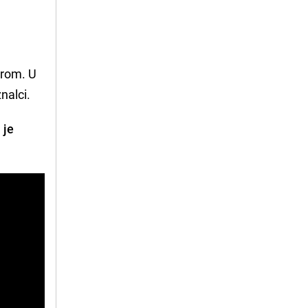
erom. U
nalci.
 je