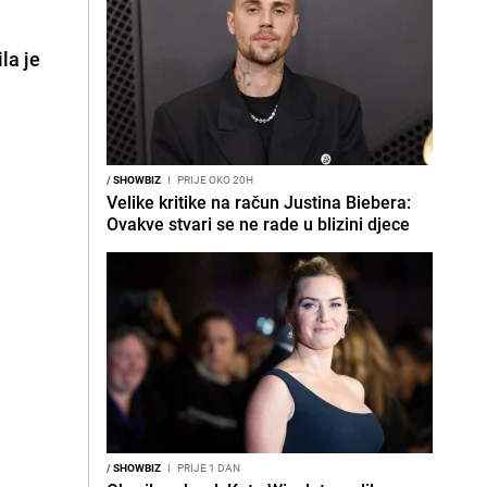
la je
/
SHOWBIZ
I
PRIJE OKO 20H
Velike kritike na račun Justina Biebera:
Ovakve stvari se ne rade u blizini djece
/
SHOWBIZ
I
PRIJE 1 DAN