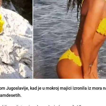
m Jugoslavije, kad je u mokroj majici izronila iz mora n
samdesetih.