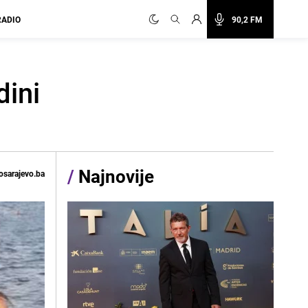
RADIO
90,2 FM
dini
/
Najnovije
osarajevo.ba