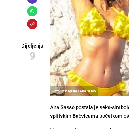
Dijeljenja
9
Foto: Instagram / Ana Sasso
Ana Sasso
postala je seks-simbolo
splitskim Bačvicama početkom o