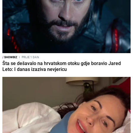
/
SHOWBIZ
I
PRIJE 1 DAN
Šta se dešavalo na hrvatskom otoku gdje boravio Jared
Leto: I danas izaziva nevjericu