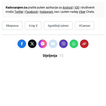
Radiosarajevo.ba
pratite putem aplikacije za
Android
|
iOS
i društvenih
mreža
Twitter
|
Facebook
|
Instagram
, kao i putem našeg
Viber
Chata.
#Beyonce
#Jay Z
#godišnji odmor
#Cannes
15
Dijeljenja