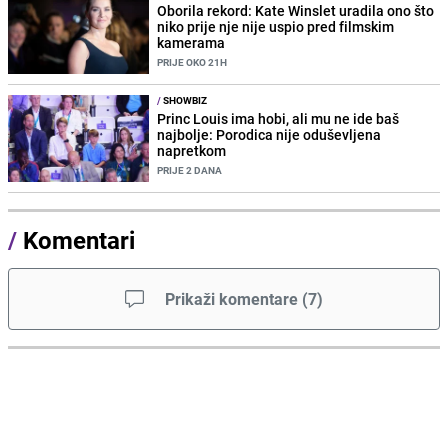
Oborila rekord: Kate Winslet uradila ono što
niko prije nje nije uspio pred filmskim
kamerama
PRIJE OKO 21H
/
SHOWBIZ
Princ Louis ima hobi, ali mu ne ide baš
najbolje: Porodica nije oduševljena
napretkom
PRIJE 2 DANA
/
Komentari
Prikaži komentare
(
7
)