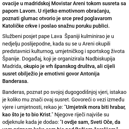
ovacije u madridskoj Movistar Areni tokom susreta sa
papom Lavom. U rijetko emotivnom obraćanju,
poznati glumac otvorio je srce pred poglavarom
Katoličke crkve i poslao snažnu poruku publici.
Službeni posjet pape Lava Španiji kulminirao je u
nedjelju poslijepodne, kada su se u Areni okupili
predstavnici kulturnog, umjetničkog i sportskog života
Španije. Događaj, koji je organizirala Nadbiskupija
Madrida,
okupio je vrh španskog društva, ali cijeli
susret obilježio je emotivni govor Antonija
Banderasa.
Banderas, poznat po svojoj dugogodišnjoj vjeri, istakao
je koliko mu znači ovaj susret. Govoreći o vezi između
vjere i umjetnosti, rekao je: "
Umjetnik mora biti hrabar,
kao što je to bio Krist
." Njegove riječi najviše su
odjeknule kada je dodao: "
I ovdje sam, Sveti Oče, da