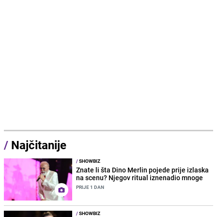
/
Najčitanije
/
SHOWBIZ
Znate li šta Dino Merlin pojede prije izlaska
na scenu? Njegov ritual iznenadio mnoge
PRIJE 1 DAN
/
SHOWBIZ