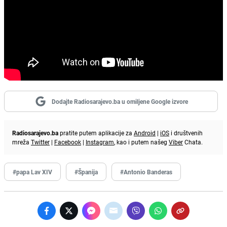
Dodajte Radiosarajevo.ba u omiljene Google izvore
Radiosarajevo.ba
pratite putem aplikacije za
Android
|
iOS
i društvenih
mreža
Twitter
|
Facebook
|
Instagram
, kao i putem našeg
Viber
Chata.
#papa Lav XIV
#Španija
#Antonio Banderas