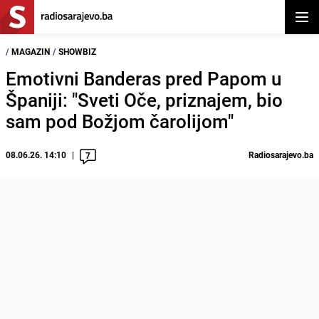
Otvor
/
MAGAZIN
/
SHOWBIZ
Emotivni Banderas pred Papom u
Španiji: "Sveti Oče, priznajem, bio
sam pod Božjom čarolijom"
08.06.26. 14:10
Radiosarajevo.ba
7