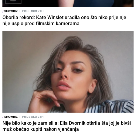
/
SHOWBIZ
I
PRIJE OKO 21H
Oborila rekord: Kate Winslet uradila ono što niko prije nje
nije uspio pred filmskim kamerama
/
SHOWBIZ
I
PRIJE OKO 21H
Nije bilo kako je zamislila: Ella Dvornik otkrila šta joj je bivši
muž obećao kupiti nakon vjenčanja