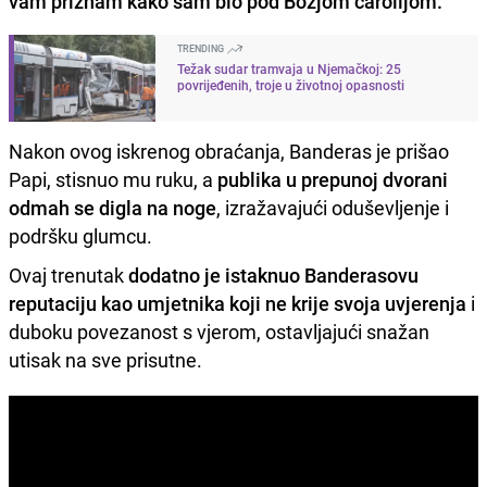
vam priznam kako sam bio pod Božjom čarolijom."
TRENDING
Težak sudar tramvaja u Njemačkoj: 25
povrijeđenih, troje u životnoj opasnosti
Nakon ovog iskrenog obraćanja, Banderas je prišao
Papi, stisnuo mu ruku, a
publika u prepunoj dvorani
odmah se digla na noge
, izražavajući oduševljenje i
podršku glumcu.
Ovaj trenutak
dodatno je istaknuo Banderasovu
reputaciju kao umjetnika koji ne krije svoja uvjerenja
i
duboku povezanost s vjerom, ostavljajući snažan
utisak na sve prisutne.