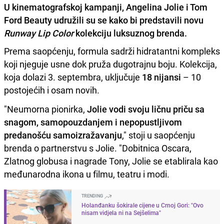
U kinematografskoj kampanji, Angelina Jolie i Tom
Ford Beauty udružili su se kako bi predstavili novu
Runway Lip Color
kolekciju luksuznog brenda.
Prema saopćenju, formula sadrži hidratantni kompleks
koji njeguje usne dok pruža dugotrajnu boju. Kolekcija,
koja dolazi 3. septembra, uključuje
18 nijansi
– 10
postojećih i osam novih.
"Neumorna pionirka,
Jolie vodi svoju ličnu priču sa
snagom, samopouzdanjem i nepopustljivom
predanošću samoizražavanju
," stoji u saopćenju
brenda o partnerstvu s Jolie. "Dobitnica Oscara,
Zlatnog globusa i nagrade Tony, Jolie se etablirala kao
međunarodna ikona u filmu, teatru i modi.
TRENDING
Holanđanku šokirale cijene u Crnoj Gori: "Ovo
nisam vidjela ni na Sejšelima"