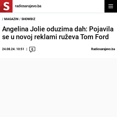
Otvor
/
MAGAZIN
/
SHOWBIZ
Angelina Jolie oduzima dah: Pojavila
se u novoj reklami ruževa Tom Ford
24.08.24. 10:51
Radiosarajevo.ba
0