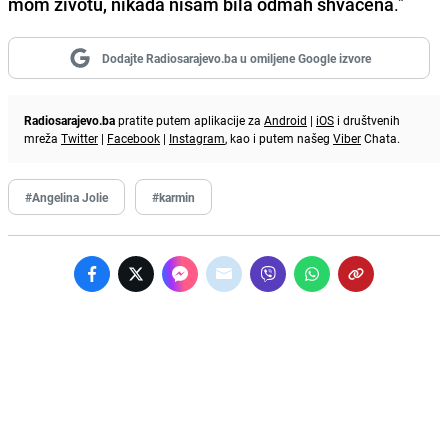
mom životu, nikada nisam bila odmah shvaćena
."
Dodajte Radiosarajevo.ba u omiljene Google izvore
Radiosarajevo.ba
pratite putem aplikacije za
Android
|
iOS
i društvenih
mreža
Twitter
|
Facebook
|
Instagram
, kao i putem našeg
Viber
Chata.
#Angelina Jolie
#karmin