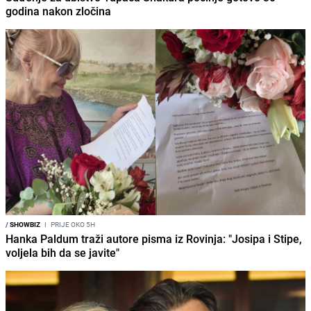
godina nakon zločina
/
SHOWBIZ
I
PRIJE OKO 5H
Hanka Paldum traži autore pisma iz Rovinja: "Josipa i Stipe,
voljela bih da se javite"