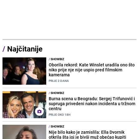
/
Najčitanije
/
SHOWBIZ
Oborila rekord: Kate Winslet uradila ono što
niko prije nje nije uspio pred filmskim
kamerama
PRIJE 2 DANA
/
SHOWBIZ
Burna scena u Beogradu: Sergej Trifunović i
supruga privedeni nakon incidenta u tržnom
centru
PRIJE OKO 18H
/
SHOWBIZ
Nije bilo kako je zamislila: Ella Dvornik
otkrila šta joj je bivši muž obećao kupiti