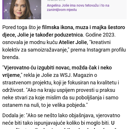
Angelina Jolie ima novu tetovažu i to na
zanimljivom mjestu
Pored toga što je
filmska ikona, muza i majka šestoro
djece, Jolie je također poduzetnica
. Godine 2023.
osnovala je modnu kuću
Atelier Jolie
, "kreativni
kolektiv za samoizražavanje," prema Instagram profilu
brenda.
"
Vjerovatno ću izgubiti novac, možda čak i neko
vrijeme
," rekla je Jolie za WSJ. Magazin o
strastvenom projektu, koji je fokusiran na kvalitetu i
održivost. "Ako na kraju uspijem provesti u praksu
neke stvari za koje mislim da su poboljšanja i samo
ostanem na nuli, to je velika pobjeda."
Dodala je: "Ako se nešto lako objašnjava, vjerovatno
neće biti tako ispunjavajuće koliko bi moglo biti.
U