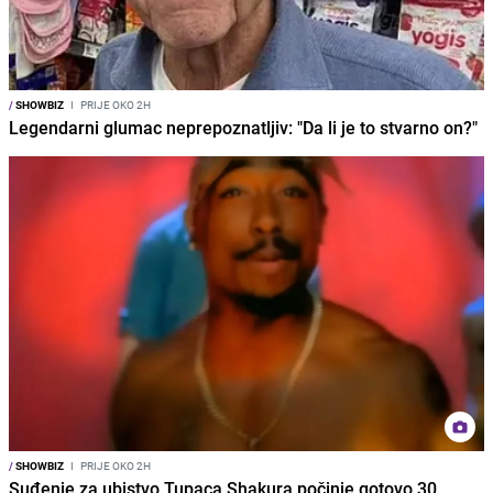
/
SHOWBIZ
I
PRIJE OKO 2H
Legendarni glumac neprepoznatljiv: "Da li je to stvarno on?"
/
SHOWBIZ
I
PRIJE OKO 2H
Suđenje za ubistvo Tupaca Shakura počinje gotovo 30