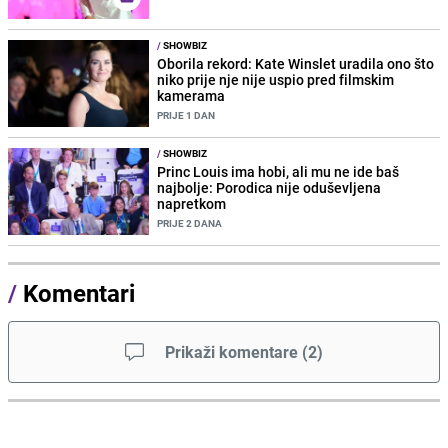
/
SHOWBIZ
Oborila rekord: Kate Winslet uradila ono što
niko prije nje nije uspio pred filmskim
kamerama
PRIJE 1 DAN
/
SHOWBIZ
Princ Louis ima hobi, ali mu ne ide baš
najbolje: Porodica nije oduševljena
napretkom
PRIJE 2 DANA
/
Komentari
Prikaži komentare
(
2
)