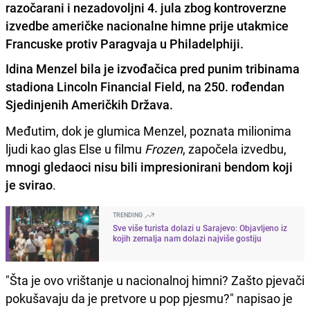
razočarani i nezadovoljni 4. jula zbog kontroverzne
izvedbe američke nacionalne himne prije utakmice
Francuske protiv Paragvaja u Philadelphiji.
Idina Menzel bila je izvođačica pred punim tribinama
stadiona Lincoln Financial Field, na 250. rođendan
Sjedinjenih Američkih Država.
Međutim, dok je glumica Menzel, poznata milionima
ljudi kao glas Else u filmu
Frozen
, započela izvedbu,
mnogi gledaoci nisu bili impresionirani bendom koji
je svirao
.
TRENDING
Sve više turista dolazi u Sarajevo: Objavljeno iz
kojih zemalja nam dolazi najviše gostiju
"Šta je ovo vrištanje u nacionalnoj himni? Zašto pjevači
pokušavaju da je pretvore u pop pjesmu?" napisao je