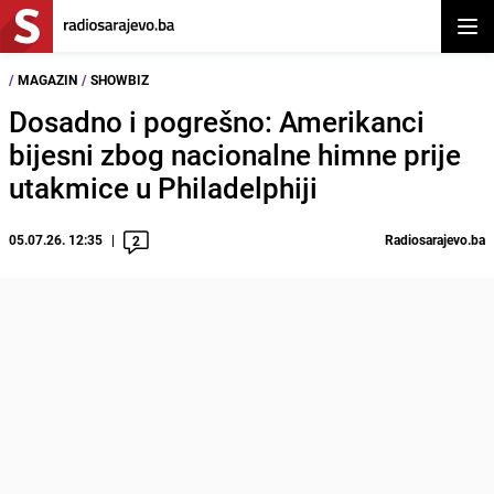
Otvor
/
MAGAZIN
/
SHOWBIZ
Dosadno i pogrešno: Amerikanci
bijesni zbog nacionalne himne prije
utakmice u Philadelphiji
05.07.26. 12:35
Radiosarajevo.ba
2