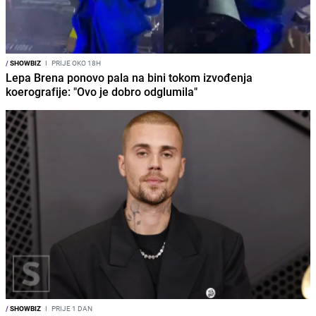
/
SHOWBIZ
I
PRIJE OKO 18H
Lepa Brena ponovo pala na bini tokom izvođenja
koerografije: "Ovo je dobro odglumila"
/
SHOWBIZ
I
PRIJE 1 DAN