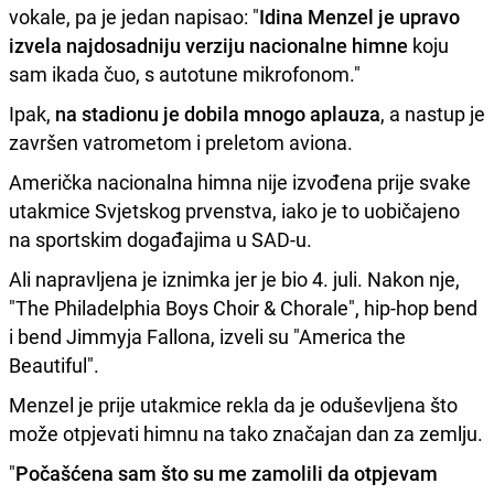
vokale, pa je jedan napisao: "
Idina Menzel je upravo
izvela najdosadniju verziju nacionalne himne
koju
sam ikada čuo, s autotune mikrofonom."
Ipak,
na stadionu je dobila mnogo aplauza
, a nastup je
završen vatrometom i preletom aviona.
Američka nacionalna himna nije izvođena prije svake
utakmice Svjetskog prvenstva, iako je to uobičajeno
na sportskim događajima u SAD-u.
Ali napravljena je iznimka jer je bio 4. juli. Nakon nje,
"The Philadelphia Boys Choir & Chorale", hip-hop bend
i bend Jimmyja Fallona, izveli su "America the
Beautiful".
Menzel je prije utakmice rekla da je oduševljena što
može otpjevati himnu na tako značajan dan za zemlju.
"
Počašćena sam što su me zamolili da otpjevam