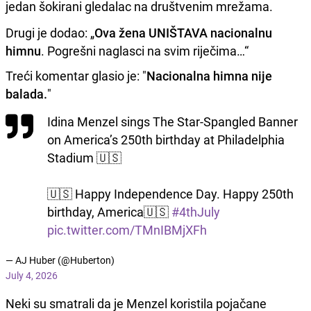
jedan šokirani gledalac na društvenim mrežama.
Drugi je dodao: „
Ova žena UNIŠTAVA nacionalnu
himnu
. Pogrešni naglasci na svim riječima…“
Treći komentar glasio je: "
Nacionalna himna nije
balada.
"
Idina Menzel sings The Star-Spangled Banner
on America’s 250th birthday at Philadelphia
Stadium 🇺🇸
🇺🇸 Happy Independence Day. Happy 250th
birthday, America🇺🇸
#4thJuly
pic.twitter.com/TMnIBMjXFh
— AJ Huber (@Huberton)
July 4, 2026
Neki su smatrali da je Menzel koristila pojačane