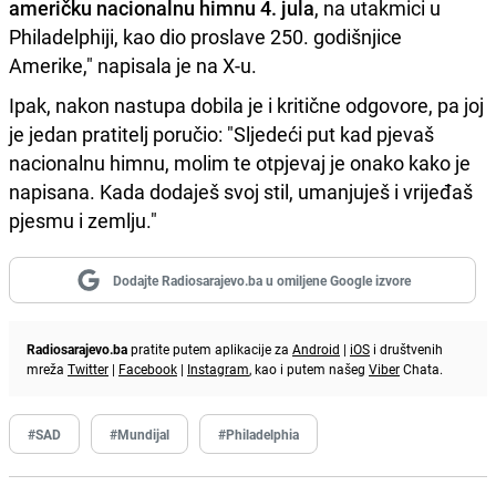
američku nacionalnu himnu 4. jula
, na utakmici u
Philadelphiji, kao dio proslave 250. godišnjice
Amerike," napisala je na X-u.
Ipak, nakon nastupa dobila je i kritične odgovore, pa joj
je jedan pratitelj poručio: "Sljedeći put kad pjevaš
nacionalnu himnu, molim te otpjevaj je onako kako je
napisana. Kada dodaješ svoj stil, umanjuješ i vrijeđaš
pjesmu i zemlju."
Dodajte Radiosarajevo.ba u omiljene Google izvore
Radiosarajevo.ba
pratite putem aplikacije za
Android
|
iOS
i društvenih
mreža
Twitter
|
Facebook
|
Instagram
, kao i putem našeg
Viber
Chata.
#SAD
#Mundijal
#Philadelphia