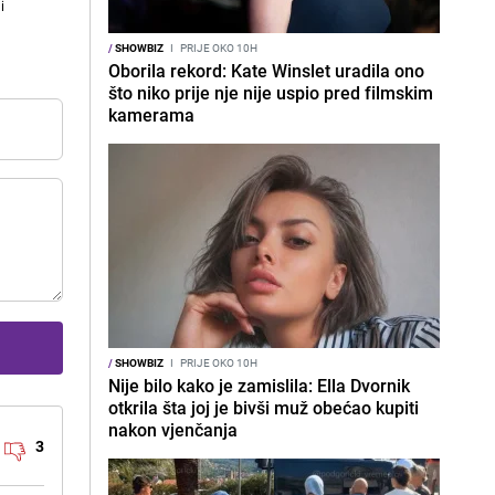
i
/
SHOWBIZ
I
PRIJE OKO 10H
Oborila rekord: Kate Winslet uradila ono
što niko prije nje nije uspio pred filmskim
kamerama
/
SHOWBIZ
I
PRIJE OKO 10H
Nije bilo kako je zamislila: Ella Dvornik
otkrila šta joj je bivši muž obećao kupiti
nakon vjenčanja
3