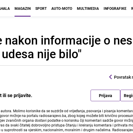
HALA
MAGAZIN
SPORT
AUTO-MOTO
MULTIMEDIA
INFOGRAFIKE
 nakon informacije o nes
udesa nije bilo"
Povratak 
li se prijavite.
Prijava
Regi
i autora. Molimo korisnike da se suzdrže od vrijeđanja, psovanja i pisanja komentara
govor mržnje na portalu radiosarajevo.ba, zbog kojeg možete biti krivično procesuir
ev zvaničnih organa dostavi podatke o korisniku čiji komentari sadrže govor mržnj
vas da svaki čitatelj dobrovoljno pristupa čitanju i kreiranju komentara i prihvata 
e u suprotnosti sa vjerskim, nacionalnim, moralnim i drugim načelima. Radiosaraje