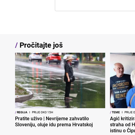
/
Pročitajte još
/
REGIJA
I
PRIJE OKO 15H
/
TEME
I
PRIJE 
Pratite uživo | Nevrijeme zahvatilo
Agić kritizi
Sloveniju, oluje idu prema Hrvatskoj
straha od H
istinu o Čip