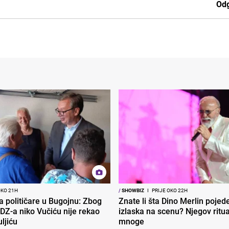
Odg
OKO 21H
/
SHOWBIZ
I
PRIJE OKO 22H
ra političare u Bugojnu: Zbog
Znate li šta Dino Merlin pojede
DZ-a niko Vučiću nije rekao
izlaska na scenu? Njegov ritu
uljiću
mnoge