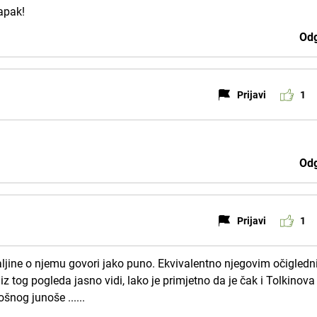
apak!
Odg
Prijavi
1
Odg
Prijavi
1
ljine o njemu govori jako puno. Ekvivalentno njegovim očigled
z tog pogleda jasno vidi, lako je primjetno da je čak i Tolkinova
šnog junoše ......