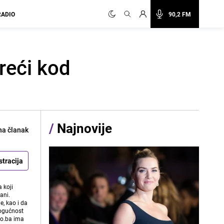
RADIO
90,2 FM
reći kod
/
Najnovije
na članak
stracija
 koji
ani.
e, kao i da
mogućnost
vo.ba ima