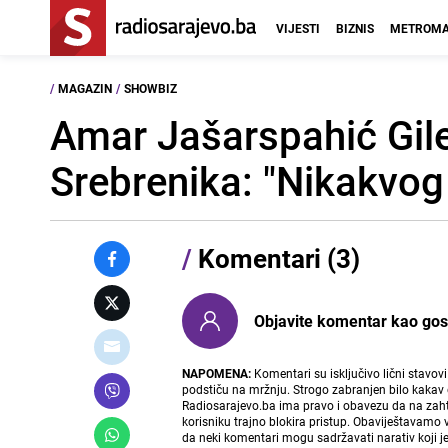
VIJESTI
BIZNIS
METROMA
/
MAGAZIN
/
SHOWBIZ
Amar Jašarspahić Gile
Srebrenika: "Nikakvog 
/
Komentari (3)
Objavite komentar kao gost i
NAPOMENA:
Komentari su isključivo lični stavov
podstiču na mržnju. Strogo zabranjen bilo kakav 
Radiosarajevo.ba ima pravo i obavezu da na zahtj
korisniku trajno blokira pristup. Obaviještavamo 
da neki komentari mogu sadržavati narativ koji j