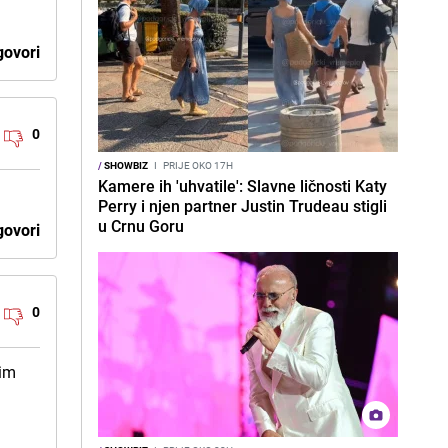
ovori
0
/
SHOWBIZ
I
PRIJE OKO 17H
Kamere ih 'uhvatile': Slavne ličnosti Katy
Perry i njen partner Justin Trudeau stigli
u Crnu Goru
ovori
0
nim