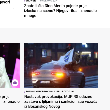
/
SHOWBIZ
I
PRIJE OKO 22H
ovori
Znate li šta Dino Merlin pojede prije
izlaska na scenu? Njegov ritual iznenadio
mnoge
/
BOSNA I HERCEGOVINA
I
PRIJE OKO 21H
 prije
Nastavak provokacija: MUP RS oduzeo
al iznenadio
zastavu s ljiljanima i sankcionisao vozača
iz Bosanskog Novog