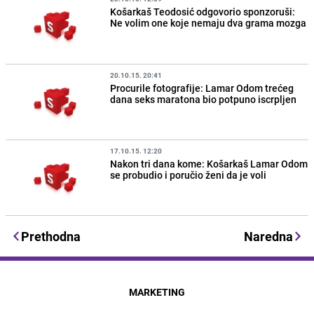
Košarkaš Teodosić odgovorio sponzoruši:
Ne volim one koje nemaju dva grama mozga
20.10.15. 20:41
Procurile fotografije: Lamar Odom trećeg
dana seks maratona bio potpuno iscrpljen
17.10.15. 12:20
Nakon tri dana kome: Košarkaš Lamar Odom
se probudio i poručio ženi da je voli
Prethodna
Naredna
MARKETING