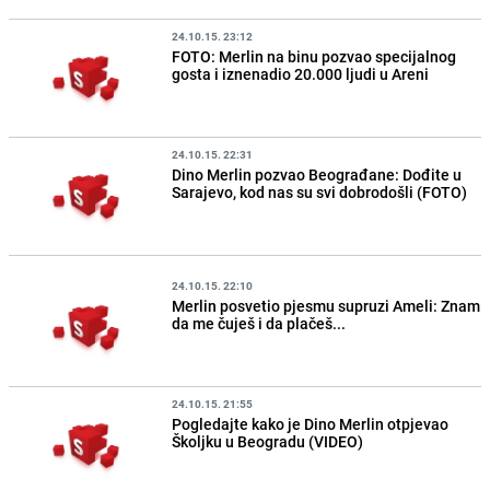
24.10.15. 23:12
FOTO: Merlin na binu pozvao specijalnog
gosta i iznenadio 20.000 ljudi u Areni
24.10.15. 22:31
Dino Merlin pozvao Beograđane: Dođite u
Sarajevo, kod nas su svi dobrodošli (FOTO)
24.10.15. 22:10
Merlin posvetio pjesmu supruzi Ameli: Znam
da me čuješ i da plačeš...
24.10.15. 21:55
Pogledajte kako je Dino Merlin otpjevao
Školjku u Beogradu (VIDEO)