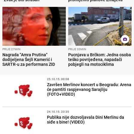
PRIJE 27MIN
PRIJE 33MIN
Nagrada "Amra Prutina"
Pucnjava u Brčkom: Jedna osoba
dodijeljena Šejli Kamerić i
teško povrijeđena, napadači
SARTR-u za performans ZID
pobjegli na motociklima
25.10.15. 00:08
Završen Merlinov koncert u Beogradu: Arena
će pamtiti raspjevanog Sarajliju
(FOTO+VIDEO)
24.10.15. 23:35
Publika nije dozvoljavala Dini Merlinu da
siđe s bine! (VIDEO)