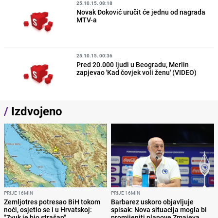
25.10.15. 08:18
Novak Đoković uručit će jednu od nagrada
MTV-a
25.10.15. 00:36
Pred 20.000 ljudi u Beogradu, Merlin
zapjevao 'Kad čovjek voli ženu' (VIDEO)
/
Izdvojeno
PRIJE 16MIN
PRIJE 16MIN
Zemljotres potresao BiH tokom
Barbarez uskoro objavljuje
noći, osjetio se i u Hrvatskoj:
spisak: Nova situacija mogla bi
"Zvuk je bio strašan"
promijeniti planove Zmajeva