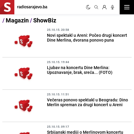
Otvor
/
Magazin
/
ShowBiz
25.10.15. 20:58
Novi spektakl u Areni: Počeo drugi koncert
Dine Merlina, dvorana ponovo puna
25.10.15. 19:44
Ljubav na koncertu Dine Merlina:
Upoznavanje, brak, sreća... (FOTO)
25.10.15. 11:51
Večeras ponovo spektakl u Beogradu: Dino
Merlin spreman za drugi koncert u Areni
25.10.15. 09:17
Srbijanski mediji o Merlinovom koncertu