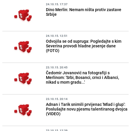
24.10.15. 17:37
Dino Merlin: Nemam ništa protiv zastave
Srbije
24.10.15. 12:51
Odvojila se od supruga: Pogledajte s kim
Severina provodi hladne jesenje dane
(FOTO)
23.10.15. 20:45
Čedomir Jovanović na fotografiji s
Merlinom: 'Srbi, Bosanci, crnci i Albanci,
nikad u mom gradu...'
23.10.15. 20:14
Adnan i Tarik snimili prvijenac 'Mlad i glup':
Poslušajte novu pjesmu talentiranog dvojca
(VIDEO)
23.10.15. 12:39