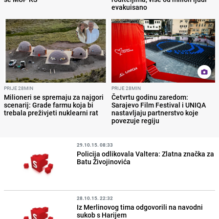
evakuisano
PRIJE 28MIN
PRIJE 28MIN
Milioneri se spremaju za najgori
Četvrtu godinu zaredom:
scenarij: Grade farmu koja bi
Sarajevo Film Festival i UNIQA
trebala preživjeti nuklearni rat
nastavljaju partnerstvo koje
povezuje regiju
29.10.15. 08:33
Policija odlikovala Valtera: Zlatna značka za
Batu Živojinovića
28.10.15. 22:32
Iz Merlinovog tima odgovorili na navodni
sukob s Harijem