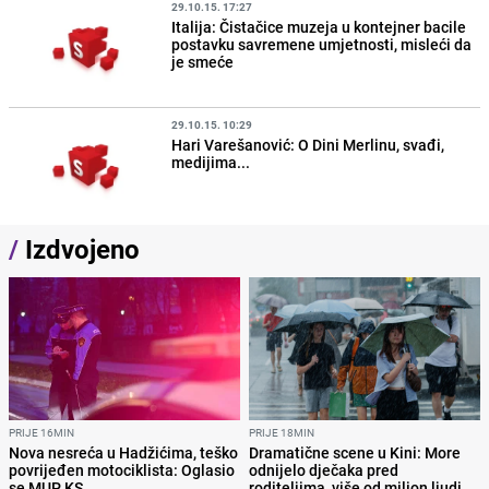
29.10.15. 17:27
Italija: Čistačice muzeja u kontejner bacile
postavku savremene umjetnosti, misleći da
je smeće
29.10.15. 10:29
Hari Varešanović: O Dini Merlinu, svađi,
medijima...
/
Izdvojeno
PRIJE 16MIN
PRIJE 18MIN
Nova nesreća u Hadžićima, teško
Dramatične scene u Kini: More
povrijeđen motociklista: Oglasio
odnijelo dječaka pred
se MUP KS
roditeljima, više od milion ljudi