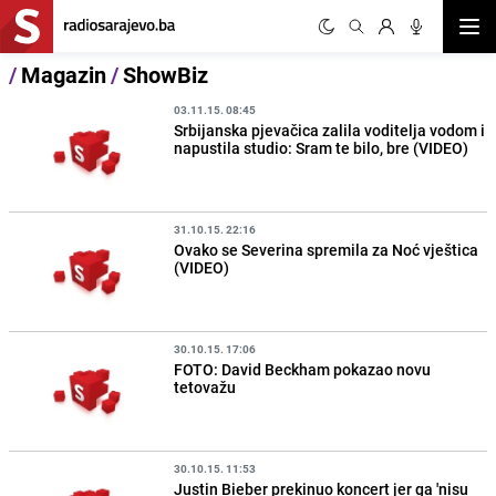
Otvor
/
Magazin
/
ShowBiz
03.11.15. 08:45
Srbijanska pjevačica zalila voditelja vodom i
napustila studio: Sram te bilo, bre (VIDEO)
31.10.15. 22:16
Ovako se Severina spremila za Noć vještica
(VIDEO)
30.10.15. 17:06
FOTO: David Beckham pokazao novu
tetovažu
30.10.15. 11:53
Justin Bieber prekinuo koncert jer ga 'nisu