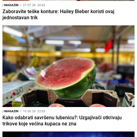
/
MAGAZIN
I
27.07.26. 20:42
Zaboravite teške konture: Hailey Bieber koristi ovaj
jednostavan trik
/
MAGAZIN
I
10.06.26. 22:03
Kako odabrati savršenu lubenicu?: Uzgajivači otkrivaju
trikove koje većina kupaca ne zna