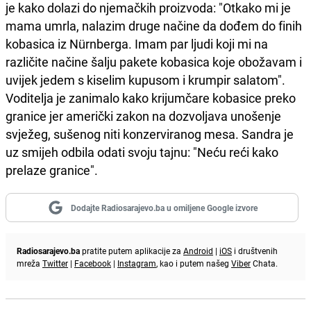
je kako dolazi do njemačkih proizvoda: "Otkako mi je
mama umrla, nalazim druge načine da dođem do finih
kobasica iz Nürnberga. Imam par ljudi koji mi na
različite načine šalju pakete kobasica koje obožavam i
uvijek jedem s kiselim kupusom i krumpir salatom".
Voditelja je zanimalo kako krijumčare kobasice preko
granice jer američki zakon na dozvoljava unošenje
svježeg, sušenog niti konzerviranog mesa. Sandra je
uz smijeh odbila odati svoju tajnu: "Neću reći kako
prelaze granice".
Dodajte Radiosarajevo.ba u omiljene Google izvore
Radiosarajevo.ba
pratite putem aplikacije za
Android
|
iOS
i društvenih
mreža
Twitter
|
Facebook
|
Instagram
, kao i putem našeg
Viber
Chata.