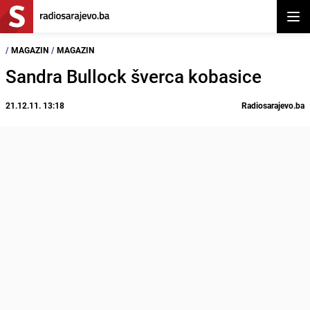
Otvor
/
MAGAZIN
/
MAGAZIN
Sandra Bullock šverca kobasice
21.12.11. 13:18
Radiosarajevo.ba