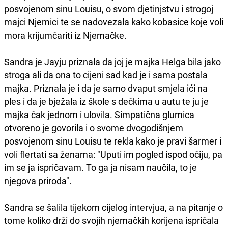
posvojenom sinu Louisu, o svom djetinjstvu i strogoj
majci Njemici te se nadovezala kako kobasice koje voli
mora krijumčariti iz Njemačke.
Sandra je Jayju priznala da joj je majka Helga bila jako
stroga ali da ona to cijeni sad kad je i sama postala
majka. Priznala je i da je samo dvaput smjela ići na
ples i da je bježala iz škole s dečkima u autu te ju je
majka čak jednom i ulovila. Simpatična glumica
otvoreno je govorila i o svome dvogodišnjem
posvojenom sinu Louisu te rekla kako je pravi šarmer i
voli flertati sa ženama: "Uputi im pogled ispod očiju, pa
im se ja ispričavam. To ga ja nisam naučila, to je
njegova priroda".
Sandra se šalila tijekom cijelog intervjua, a na pitanje o
tome koliko drži do svojih njemačkih korijena ispričala