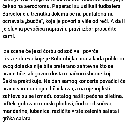
čekao na aerodromu. Paparaci su uslikali fudbalera
Barselone u trenutku dok mu se na pantalonama
ocrtavala „budža“, koja je govorila više od reči. A da li
je slavna pevačica napravila pravi izbor, prosudite
sami.
Iza scene će jesti čorbu od sočiva i povrće
Lista zahteva koje je Kolumbijka imala kada prilikom
svog dolaska nije bila preterano zahtevna što se
hrane tiče, ali govori dosta o načinu ishrane koji
Šakira praktikuje. Na dan samog koncerta pevačici će
hranu spremati njen lični kuvar, a na njenoj listi
zahteva su se između ostalog našli: pečena piletina,
biftek, grilovani morski plodovi, čorba od sočiva,
mandarine, lubenica, različite vrste zelenih salata i
grčka salata.