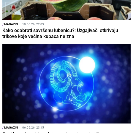
/
MAGAZIN
I
10.06.26. 22:03
Kako odabrati savršenu lubenicu?: Uzgajivači otkrivaju
trikove koje većina kupaca ne zna
/
MAGAZIN
I
06.05.26. 23:15