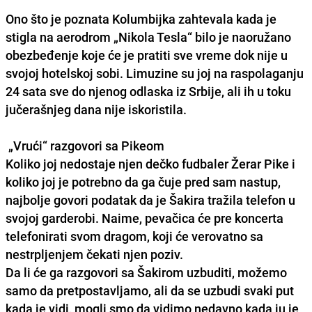
Ono što je poznata Kolumbijka zahtevala kada je
stigla na aerodrom „Nikola Tesla“ bilo je naoružano
obezbeđenje koje će je pratiti sve vreme dok nije u
svojoj hotelskoj sobi. Limuzine su joj na raspolaganju
24 sata sve do njenog odlaska iz Srbije, ali ih u toku
jučerašnjeg dana nije iskoristila.
„Vrući“ razgovori sa Pikeom
Koliko joj nedostaje njen dečko fudbaler Žerar Pike i
koliko joj je potrebno da ga čuje pred sam nastup,
najbolje govori podatak da je Šakira tražila telefon u
svojoj garderobi. Naime, pevačica će pre koncerta
telefonirati svom dragom, koji će verovatno sa
nestrpljenjem čekati njen poziv.
Da li će ga razgovori sa Šakirom uzbuditi, možemo
samo da pretpostavljamo, ali da se uzbudi svaki put
kada je vidi, mogli smo da vidimo nedavno kada ju je