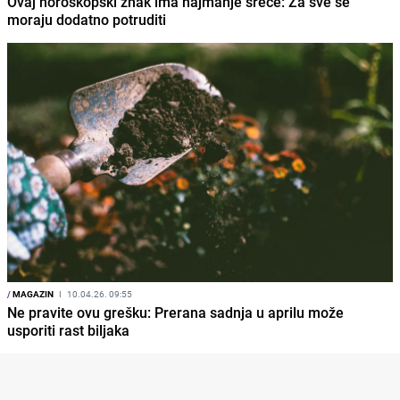
Ovaj horoskopski znak ima najmanje sreće: Za sve se
moraju dodatno potruditi
/
MAGAZIN
I
10.04.26. 09:55
Ne pravite ovu grešku: Prerana sadnja u aprilu može
usporiti rast biljaka