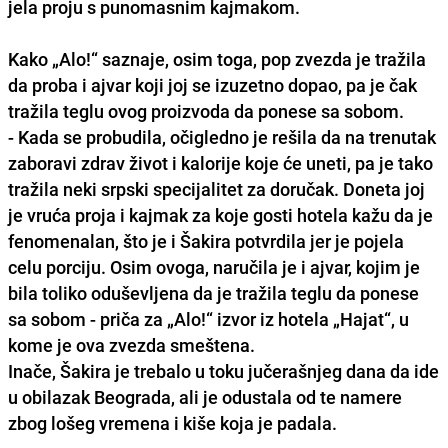
jela proju s punomasnim kajmakom.
Kako „Alo!“ saznaje, osim toga, pop zvezda je tražila
da proba i ajvar koji joj se izuzetno dopao, pa je čak
tražila teglu ovog proizvoda da ponese sa sobom.
- Kada se probudila, očigledno je rešila da na trenutak
zaboravi zdrav život i kalorije koje će uneti, pa je tako
tražila neki srpski specijalitet za doručak. Doneta joj
je vruća proja i kajmak za koje gosti hotela kažu da je
fenomenalan, što je i Šakira potvrdila jer je pojela
celu porciju. Osim ovoga, naručila je i ajvar, kojim je
bila toliko oduševljena da je tražila teglu da ponese
sa sobom - priča za „Alo!“ izvor iz hotela „Hajat“, u
kome je ova zvezda smeštena.
Inače, Šakira je trebalo u toku jučerašnjeg dana da ide
u obilazak Beograda, ali je odustala od te namere
zbog lošeg vremena i kiše koja je padala.