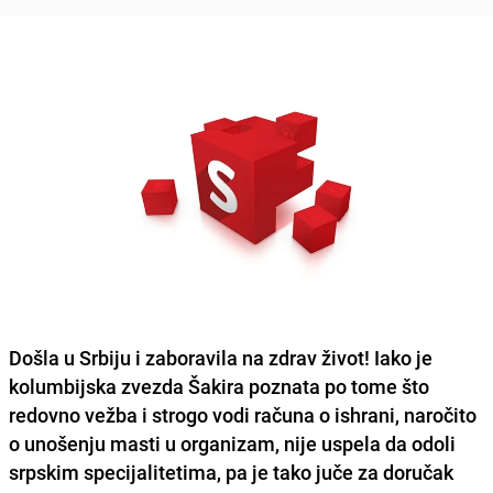
Došla u Srbiju i zaboravila na zdrav život! Iako je
kolumbijska zvezda Šakira poznata po tome što
redovno vežba i strogo vodi računa o ishrani, naročito
o unošenju masti u organizam, nije uspela da odoli
srpskim specijalitetima, pa je tako juče za doručak