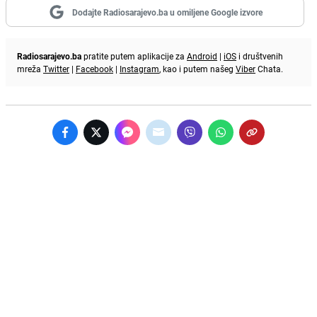
Dodajte Radiosarajevo.ba u omiljene Google izvore
Radiosarajevo.ba
pratite putem aplikacije za
Android
|
iOS
i društvenih
mreža
Twitter
|
Facebook
|
Instagram
, kao i putem našeg
Viber
Chata.