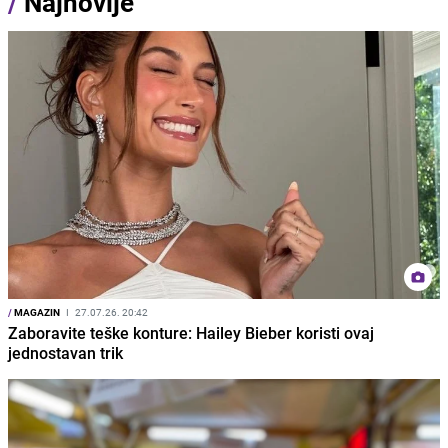
/
Najnovije
/
MAGAZIN
I
27.07.26. 20:42
Zaboravite teške konture: Hailey Bieber koristi ovaj
jednostavan trik