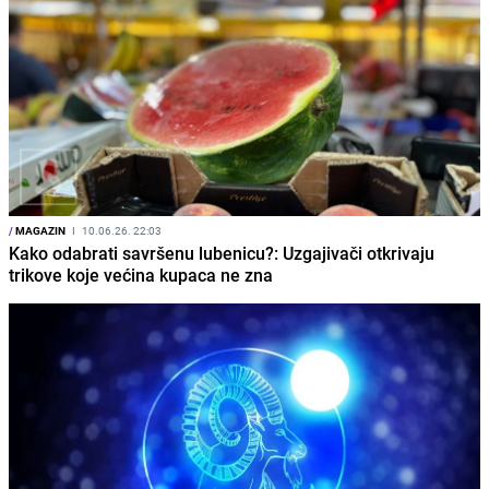
/
MAGAZIN
I
10.06.26. 22:03
Kako odabrati savršenu lubenicu?: Uzgajivači otkrivaju
trikove koje većina kupaca ne zna