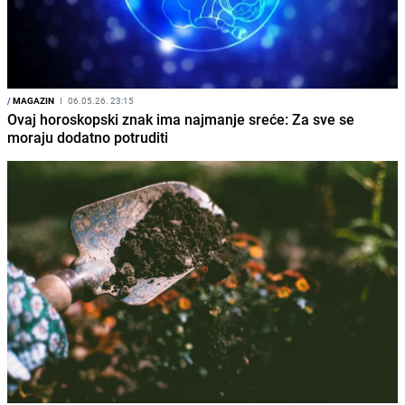
/
MAGAZIN
I
06.05.26. 23:15
Ovaj horoskopski znak ima najmanje sreće: Za sve se
moraju dodatno potruditi