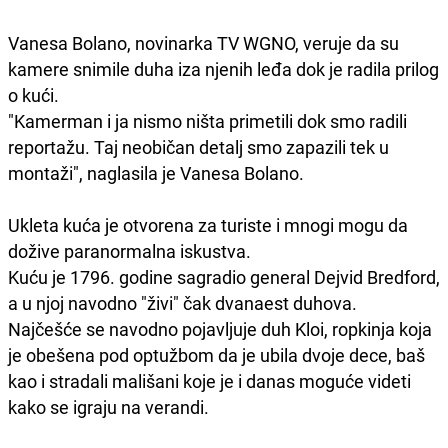
Vanesa Bolano, novinarka TV WGNO, veruje da su
kamere snimile duha iza njenih leđa dok je radila prilog
o kući.
"Kamerman i ja nismo ništa primetili dok smo radili
reportažu. Taj neobičan detalj smo zapazili tek u
montaži", naglasila je Vanesa Bolano.
Ukleta kuća je otvorena za turiste i mnogi mogu da
dožive paranormalna iskustva.
Kuću je 1796. godine sagradio general Dejvid Bredford,
a u njoj navodno "živi" čak dvanaest duhova.
Najčešće se navodno pojavljuje duh Kloi, ropkinja koja
je obešena pod optužbom da je ubila dvoje dece, baš
kao i stradali mališani koje je i danas moguće videti
kako se igraju na verandi.