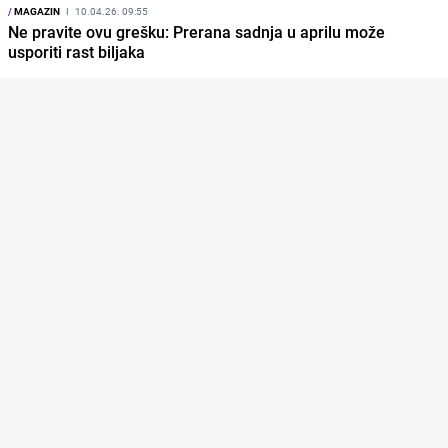
/
MAGAZIN
I
10.04.26. 09:55
Ne pravite ovu grešku: Prerana sadnja u aprilu može
usporiti rast biljaka