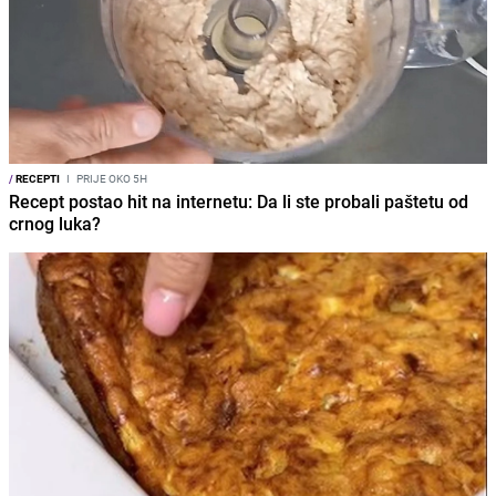
/
RECEPTI
I
PRIJE OKO 5H
Recept postao hit na internetu: Da li ste probali paštetu od
crnog luka?