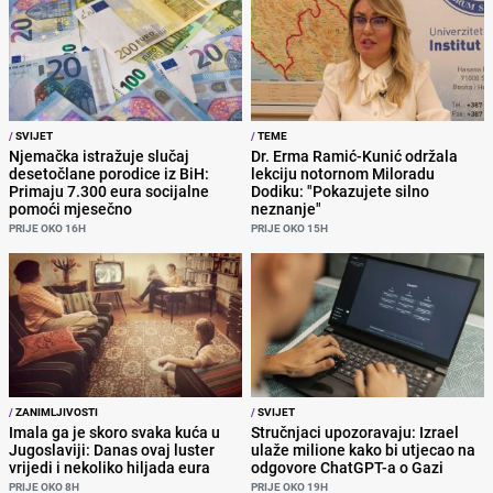
/
SVIJET
/
TEME
Njemačka istražuje slučaj
Dr. Erma Ramić-Kunić održala
desetočlane porodice iz BiH:
lekciju notornom Miloradu
Primaju 7.300 eura socijalne
Dodiku: "Pokazujete silno
pomoći mjesečno
neznanje"
PRIJE OKO 16H
PRIJE OKO 15H
/
ZANIMLJIVOSTI
/
SVIJET
Imala ga je skoro svaka kuća u
Stručnjaci upozoravaju: Izrael
Jugoslaviji: Danas ovaj luster
ulaže milione kako bi utjecao na
vrijedi i nekoliko hiljada eura
odgovore ChatGPT-a o Gazi
PRIJE OKO 8H
PRIJE OKO 19H