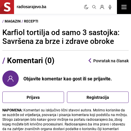
Otvor
/
MAGAZIN
/
RECEPTI
Karfiol tortilja od samo 3 sastojka:
Savršena za brze i zdrave obroke
/
Komentari (0)
Povratak na članak
Objavite komentar kao gost ili se prijavite.
Prijava
Registracija
NAPOMENA:
Komentari su isključivo lični stavovi autora. Molimo korisnike da
se suzdrže od vrijeđanja, psovanja i pisanja komentara koji podstiču na mržnju.
Strogo zabranjen bilo kakav govor mržnje na portalu radiosarajevo.ba, zbog
kojeg možete biti krivično procesuirani. Radiosarajevo.ba ima pravo i obavezu
da na zahtjev zvaničnih organa dostavi podatke o korisniku čiji komentari