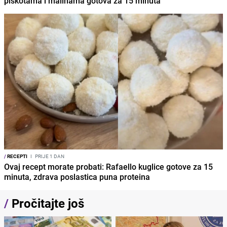
piškotama i malinama gotova za 15 minuta
/
RECEPTI
I
PRIJE 1 DAN
Ovaj recept morate probati: Rafaello kuglice gotove za 15
minuta, zdrava poslastica puna proteina
/
Pročitajte još