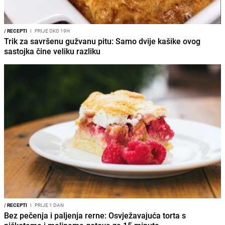
/
RECEPTI
I
PRIJE OKO 19H
Trik za savršenu gužvanu pitu: Samo dvije kašike ovog
sastojka čine veliku razliku
/
RECEPTI
I
PRIJE 1 DAN
Bez pečenja i paljenja rerne: Osvježavajuća torta s