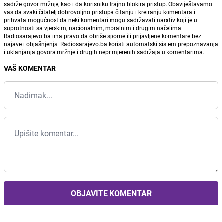
sadrže govor mržnje, kao i da korisniku trajno blokira pristup. Obaviještavamo
vas da svaki čitatelj dobrovoljno pristupa čitanju i kreiranju komentara i
prihvata mogućnost da neki komentari mogu sadržavati narativ koji je u
suprotnosti sa vjerskim, nacionalnim, moralnim i drugim načelima.
Radiosarajevo.ba ima pravo da obriše sporne ili prijavljene komentare bez
najave i objašnjenja. Radiosarajevo.ba koristi automatski sistem prepoznavanja
i uklanjanja govora mržnje i drugih neprimjerenih sadržaja u komentarima.
VAŠ KOMENTAR
OBJAVITE KOMENTAR