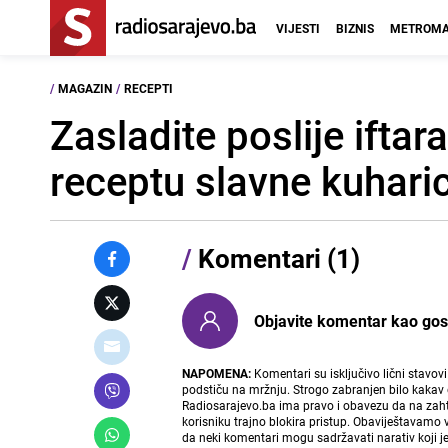
VIJESTI
BIZNIS
METROMA
/
MAGAZIN
/
RECEPTI
Zasladite poslije ift
receptu slavne kuhari
/
Komentari (1)
Objavite komentar kao gost i
NAPOMENA:
Komentari su isključivo lični stavov
podstiču na mržnju. Strogo zabranjen bilo kakav 
Radiosarajevo.ba ima pravo i obavezu da na zahtj
korisniku trajno blokira pristup. Obaviještavamo 
da neki komentari mogu sadržavati narativ koji j