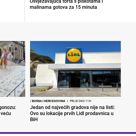
Osvježavajuća torta s piškotama i
malinama gotova za 15 minuta
/
BOSNA I HERCEGOVINA
I
PRIJE OKO 11H
ogonozu:
Jedan od najvećih gradova nije na listi:
 veću
Ovo su lokacije prvih Lidl prodavnica u
BiH