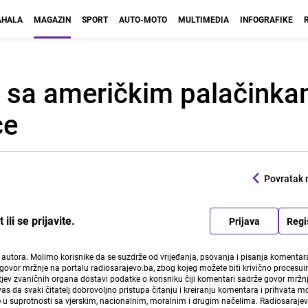
HALA
MAGAZIN
SPORT
AUTO-MOTO
MULTIMEDIA
INFOGRAFIKE
ara sa američkim palačink
ce
Povratak 
li se prijavite.
Prijava
Regi
i autora. Molimo korisnike da se suzdrže od vrijeđanja, psovanja i pisanja komentara
govor mržnje na portalu radiosarajevo.ba, zbog kojeg možete biti krivično procesuir
ev zvaničnih organa dostavi podatke o korisniku čiji komentari sadrže govor mržnj
vas da svaki čitatelj dobrovoljno pristupa čitanju i kreiranju komentara i prihvata 
e u suprotnosti sa vjerskim, nacionalnim, moralnim i drugim načelima. Radiosaraje