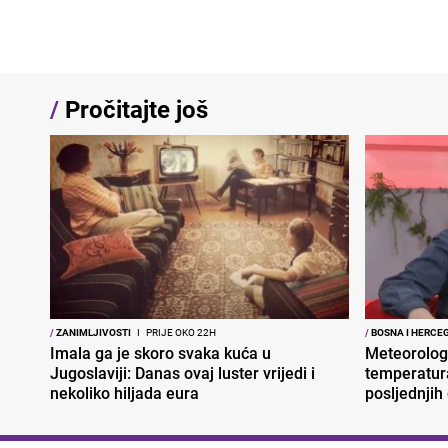
/
Pročitajte još
/
ZANIMLJIVOSTI
I
PRIJE OKO 22H
/
BOSNA I HERCE
Imala ga je skoro svaka kuća u
Meteorolog
Jugoslaviji: Danas ovaj luster vrijedi i
temperatura
nekoliko hiljada eura
posljednjih