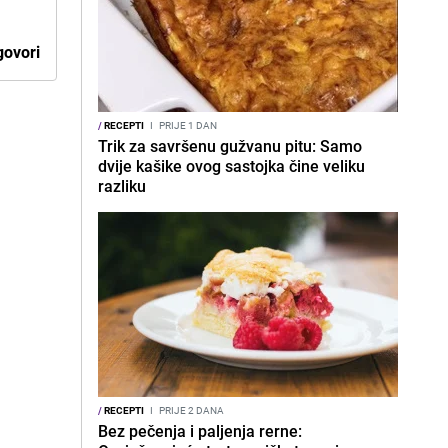
ovori
/
RECEPTI
I
PRIJE 1 DAN
Trik za savršenu gužvanu pitu: Samo
dvije kašike ovog sastojka čine veliku
razliku
/
RECEPTI
I
PRIJE 2 DANA
Bez pečenja i paljenja rerne: