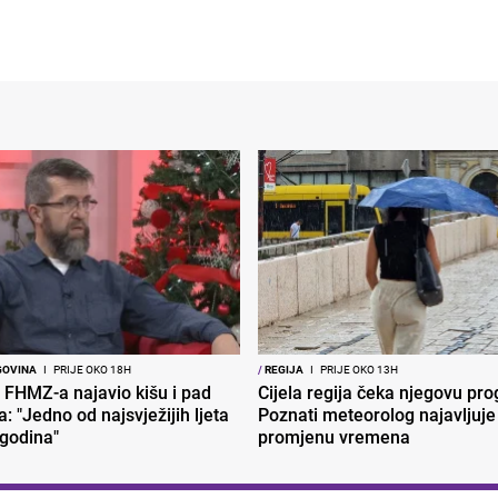
GOVINA
I
PRIJE OKO 18H
/
REGIJA
I
PRIJE OKO 13H
 FHMZ-a najavio kišu i pad
Cijela regija čeka njegovu pr
: "Jedno od najsvježijih ljeta
Poznati meteorolog najavljuje
 godina"
promjenu vremena