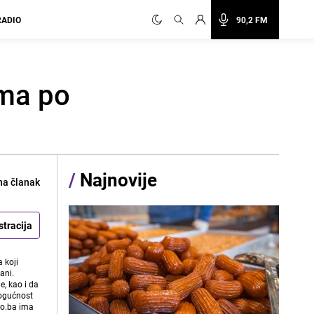
RADIO
90,2 FM
ama po
/
Najnovije
na članak
stracija
 koji
ani.
e, kao i da
mogućnost
vo.ba ima