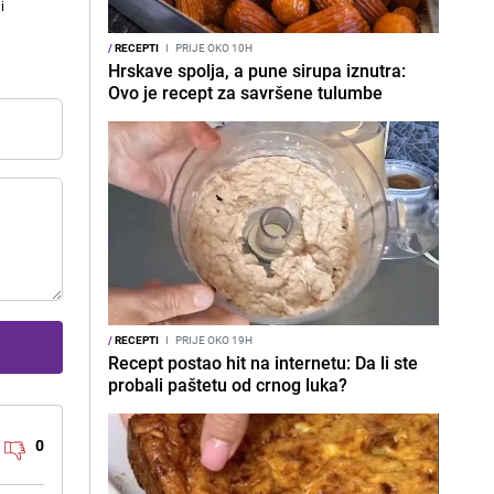
i
/
RECEPTI
I
PRIJE OKO 10H
Hrskave spolja, a pune sirupa iznutra:
Ovo je recept za savršene tulumbe
/
RECEPTI
I
PRIJE OKO 19H
Recept postao hit na internetu: Da li ste
probali paštetu od crnog luka?
0