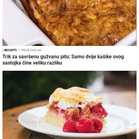
/
RECEPTI
I
PRIJE OKO 4H
Trik za savršenu gužvanu pitu: Samo dvije kašike ovog
sastojka čine veliku razliku