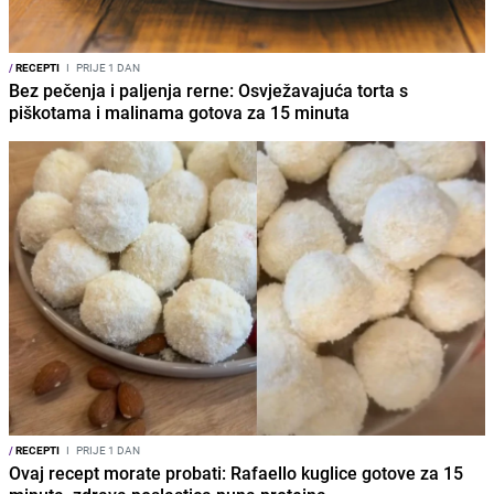
/
RECEPTI
I
PRIJE 1 DAN
Bez pečenja i paljenja rerne: Osvježavajuća torta s
piškotama i malinama gotova za 15 minuta
/
RECEPTI
I
PRIJE 1 DAN
Ovaj recept morate probati: Rafaello kuglice gotove za 15