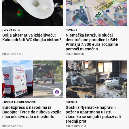
/
ŽIVOT I STIL
/
SVIJET
Bolja alternativa izbjeljivaču:
Njemačka istražuje slučaj
Kako održati WC školjku čistom?
desetočlane porodice iz BiH:
Primaju 7.300 eura socijalne
pomoći mjesečno
PRIJE OKO 15H
PRIJE OKO 1H
/
BOSNA I HERCEGOVINA
/
REGIJA
EuroExpress o navodima iz
Gosti iz Njemačke napravili
Bugojna: Tvrde da njihova vozila
požar u apartmanu u Istri,
nisu učestvovala u incidentu
vlasniku se smijali i pokazivali
srednji prst
PRIJE OKO 10H
PRIJE OKO 11H