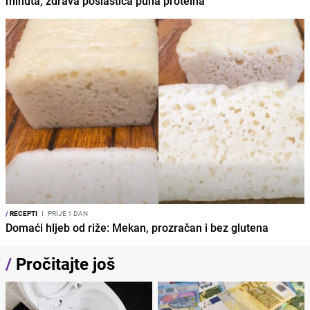
minuta, zdrava poslastica puna proteina
/
RECEPTI
I
PRIJE 1 DAN
Domaći hljeb od riže: Mekan, prozračan i bez glutena
/
Pročitajte još