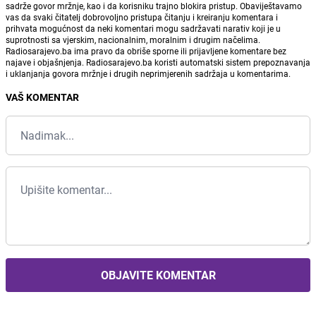
sadrže govor mržnje, kao i da korisniku trajno blokira pristup. Obaviještavamo
vas da svaki čitatelj dobrovoljno pristupa čitanju i kreiranju komentara i
prihvata mogućnost da neki komentari mogu sadržavati narativ koji je u
suprotnosti sa vjerskim, nacionalnim, moralnim i drugim načelima.
Radiosarajevo.ba ima pravo da obriše sporne ili prijavljene komentare bez
najave i objašnjenja. Radiosarajevo.ba koristi automatski sistem prepoznavanja
i uklanjanja govora mržnje i drugih neprimjerenih sadržaja u komentarima.
VAŠ KOMENTAR
OBJAVITE KOMENTAR