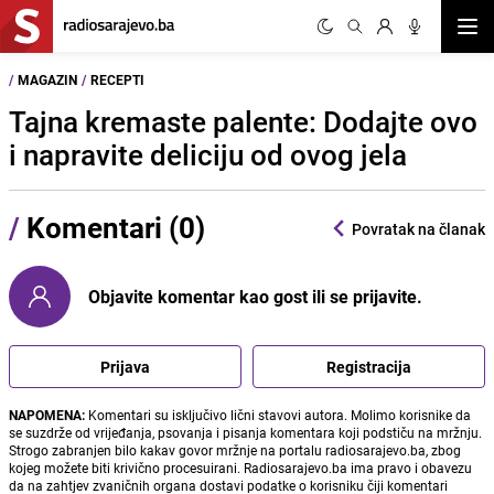
Otvor
/
MAGAZIN
/
RECEPTI
Tajna kremaste palente: Dodajte ovo
i napravite deliciju od ovog jela
/
Komentari (0)
Povratak na članak
Objavite komentar kao gost ili se prijavite.
Prijava
Registracija
NAPOMENA:
Komentari su isključivo lični stavovi autora. Molimo korisnike da
se suzdrže od vrijeđanja, psovanja i pisanja komentara koji podstiču na mržnju.
Strogo zabranjen bilo kakav govor mržnje na portalu radiosarajevo.ba, zbog
kojeg možete biti krivično procesuirani. Radiosarajevo.ba ima pravo i obavezu
da na zahtjev zvaničnih organa dostavi podatke o korisniku čiji komentari