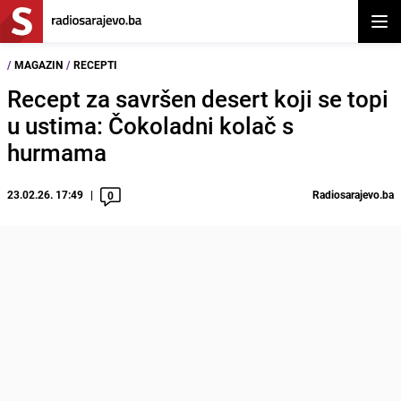
Otvor
/
MAGAZIN
/
RECEPTI
Recept za savršen desert koji se topi
u ustima: Čokoladni kolač s
hurmama
23.02.26. 17:49
Radiosarajevo.ba
0