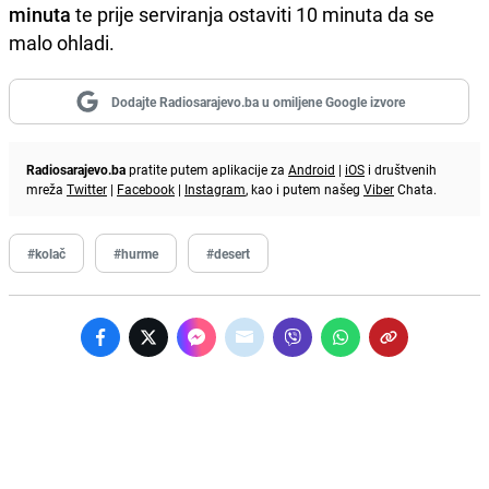
minuta
te prije serviranja ostaviti 10 minuta da se
malo ohladi.
Dodajte Radiosarajevo.ba u omiljene Google izvore
Radiosarajevo.ba
pratite putem aplikacije za
Android
|
iOS
i društvenih
mreža
Twitter
|
Facebook
|
Instagram
, kao i putem našeg
Viber
Chata.
#kolač
#hurme
#desert