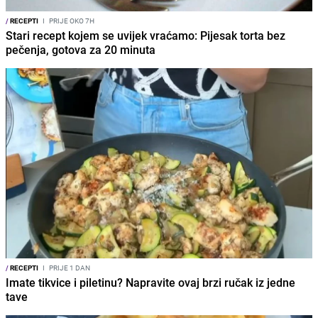
/
RECEPTI
I
PRIJE OKO 7H
Stari recept kojem se uvijek vraćamo: Pijesak torta bez
pečenja, gotova za 20 minuta
/
RECEPTI
I
PRIJE 1 DAN
Imate tikvice i piletinu? Napravite ovaj brzi ručak iz jedne
tave