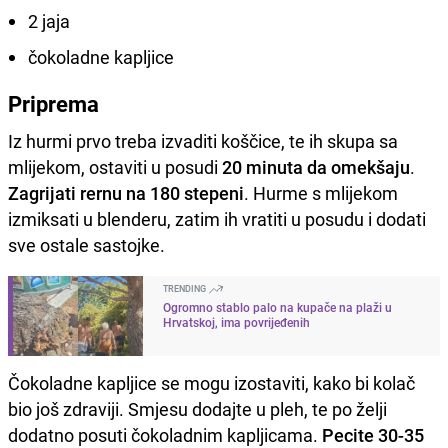
2 jaja
čokoladne kapljice
Priprema
Iz hurmi prvo treba izvaditi koščice, te ih skupa sa
mlijekom, ostaviti u posudi
20 minuta da omekšaju
.
Zagrijati rernu na 180 stepeni
. Hurme s mlijekom
izmiksati u blenderu, zatim ih vratiti u posudu i dodati
sve ostale sastojke.
TRENDING
Ogromno stablo palo na kupače na plaži u
Hrvatskoj, ima povrijeđenih
Čokoladne kapljice se mogu izostaviti, kako bi kolač
bio još zdraviji. Smjesu dodajte u pleh, te po želji
dodatno posuti čokoladnim kapljicama.
Pecite 30-35