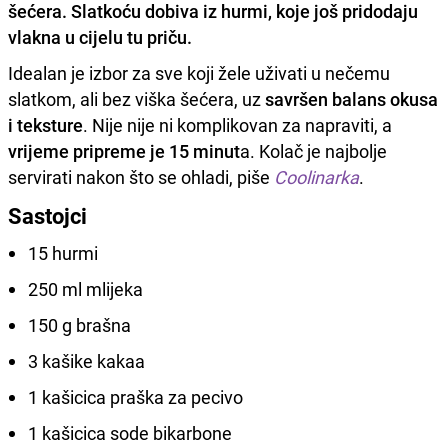
šećera. Slatkoću dobiva iz hurmi, koje još pridodaju
vlakna u cijelu tu priču.
Idealan je izbor za sve koji žele uživati u nečemu
slatkom, ali bez viška šećera, uz
savršen balans okusa
i teksture
. Nije nije ni komplikovan za napraviti, a
vrijeme pripreme je 15 minut
a. Kolač je najbolje
servirati nakon što se ohladi, piše
Coolinarka
.
Sastojci
15 hurmi
250 ml mlijeka
150 g brašna
3 kašike kakaa
1 kašicica praška za pecivo
1 kašicica sode bikarbone