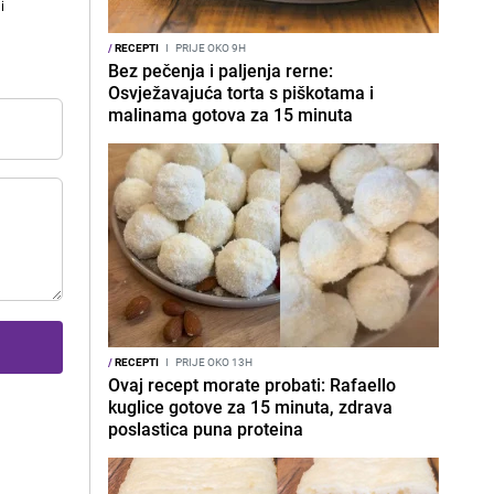
i
/
RECEPTI
I
PRIJE OKO 9H
Bez pečenja i paljenja rerne:
Osvježavajuća torta s piškotama i
malinama gotova za 15 minuta
/
RECEPTI
I
PRIJE OKO 13H
Ovaj recept morate probati: Rafaello
kuglice gotove za 15 minuta, zdrava
poslastica puna proteina