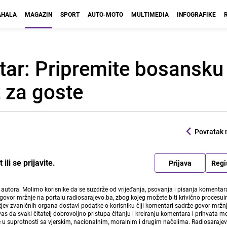
HALA
MAGAZIN
SPORT
AUTO-MOTO
MULTIMEDIA
INFOGRAFIKE
tar: Pripremite bosansku '
t za goste
Povratak 
li se prijavite.
Prijava
Regi
i autora. Molimo korisnike da se suzdrže od vrijeđanja, psovanja i pisanja komentara
govor mržnje na portalu radiosarajevo.ba, zbog kojeg možete biti krivično procesuir
ev zvaničnih organa dostavi podatke o korisniku čiji komentari sadrže govor mržnj
vas da svaki čitatelj dobrovoljno pristupa čitanju i kreiranju komentara i prihvata 
e u suprotnosti sa vjerskim, nacionalnim, moralnim i drugim načelima. Radiosaraje