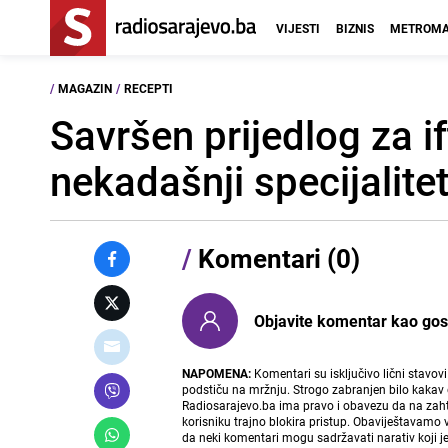
VIJESTI
BIZNIS
METROMA
/
MAGAZIN
/
RECEPTI
Savršen prijedlog za if
nekadašnji specijalite
/
Komentari (0)
Objavite komentar kao gost i
NAPOMENA:
Komentari su isključivo lični stavov
podstiču na mržnju. Strogo zabranjen bilo kakav 
Radiosarajevo.ba ima pravo i obavezu da na zahtj
korisniku trajno blokira pristup. Obaviještavamo 
da neki komentari mogu sadržavati narativ koji j