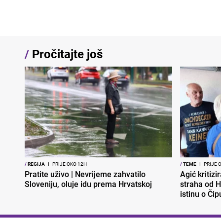
/
Pročitajte još
/
REGIJA
I
PRIJE OKO 12H
/
TEME
I
PRIJE 
Pratite uživo | Nevrijeme zahvatilo
Agić kritizi
Sloveniju, oluje idu prema Hrvatskoj
straha od H
istinu o Čip