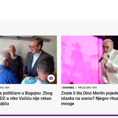
OKO 18H
/
SHOWBIZ
I
PRIJE OKO 19H
ra političare u Bugojnu: Zbog
Znate li šta Dino Merlin pojede
DZ-a niko Vučiću nije rekao
izlaska na scenu? Njegov ritu
uljiću
mnoge