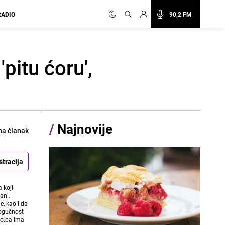
RADIO
90,2 FM
pitu ćoru',
/
Najnovije
na članak
stracija
 koji
ani.
e, kao i da
mogućnost
vo.ba ima