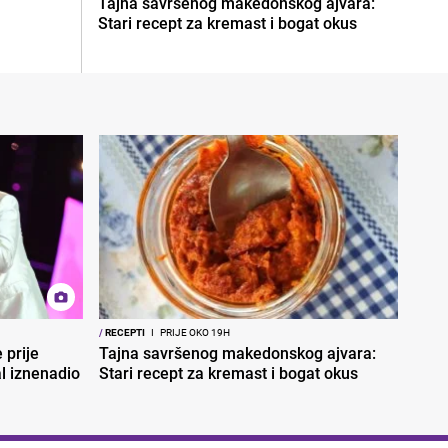
Tajna savršenog makedonskog ajvara:
Stari recept za kremast i bogat okus
/
RECEPTI
I
PRIJE OKO 19H
 prije
Tajna savršenog makedonskog ajvara:
al iznenadio
Stari recept za kremast i bogat okus