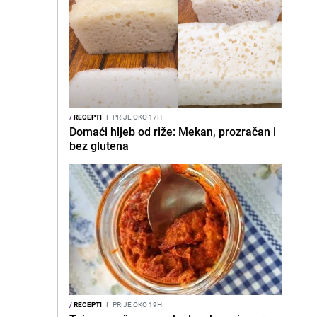
/
RECEPTI
I
PRIJE OKO 17H
Domaći hljeb od riže: Mekan, prozračan i
bez glutena
/
RECEPTI
I
PRIJE OKO 19H