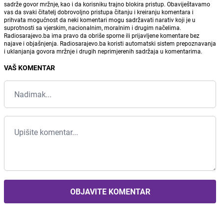
sadrže govor mržnje, kao i da korisniku trajno blokira pristup. Obaviještavamo
vas da svaki čitatelj dobrovoljno pristupa čitanju i kreiranju komentara i
prihvata mogućnost da neki komentari mogu sadržavati narativ koji je u
suprotnosti sa vjerskim, nacionalnim, moralnim i drugim načelima.
Radiosarajevo.ba ima pravo da obriše sporne ili prijavljene komentare bez
najave i objašnjenja. Radiosarajevo.ba koristi automatski sistem prepoznavanja
i uklanjanja govora mržnje i drugih neprimjerenih sadržaja u komentarima.
VAŠ KOMENTAR
OBJAVITE KOMENTAR