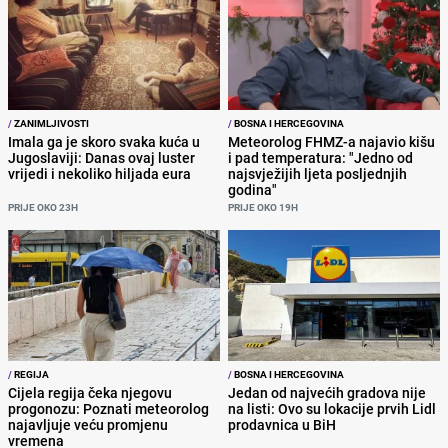
/
ZANIMLJIVOSTI
/
BOSNA I HERCEGOVINA
Imala ga je skoro svaka kuća u
Meteorolog FHMZ-a najavio kišu
Jugoslaviji: Danas ovaj luster
i pad temperatura: "Jedno od
vrijedi i nekoliko hiljada eura
najsvježijih ljeta posljednjih
godina"
PRIJE OKO 23H
PRIJE OKO 19H
/
REGIJA
/
BOSNA I HERCEGOVINA
Cijela regija čeka njegovu
Jedan od najvećih gradova nije
progonozu: Poznati meteorolog
na listi: Ovo su lokacije prvih Lidl
najavljuje veću promjenu
prodavnica u BiH
vremena