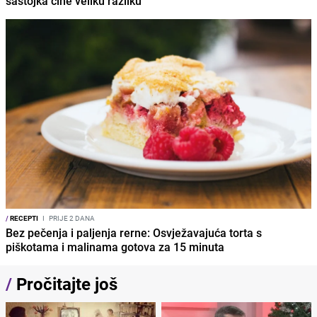
sastojka čine veliku razliku
/
RECEPTI
I
PRIJE 2 DANA
Bez pečenja i paljenja rerne: Osvježavajuća torta s
piškotama i malinama gotova za 15 minuta
/
Pročitajte još