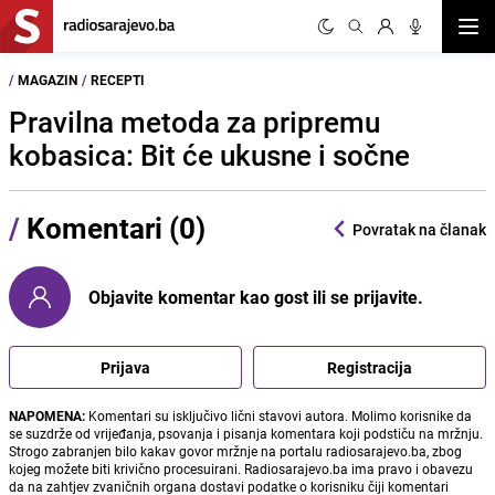
Otvor
/
MAGAZIN
/
RECEPTI
Pravilna metoda za pripremu
kobasica: Bit će ukusne i sočne
/
Komentari (0)
Povratak na članak
Objavite komentar kao gost ili se prijavite.
Prijava
Registracija
NAPOMENA:
Komentari su isključivo lični stavovi autora. Molimo korisnike da
se suzdrže od vrijeđanja, psovanja i pisanja komentara koji podstiču na mržnju.
Strogo zabranjen bilo kakav govor mržnje na portalu radiosarajevo.ba, zbog
kojeg možete biti krivično procesuirani. Radiosarajevo.ba ima pravo i obavezu
da na zahtjev zvaničnih organa dostavi podatke o korisniku čiji komentari