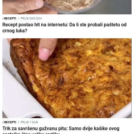
/
RECEPTI
I
PRIJE OKO 20H
Recept postao hit na internetu: Da li ste probali paštetu od
crnog luka?
/
RECEPTI
I
PRIJE 1 DAN
Trik za savršenu gužvanu pitu: Samo dvije kašike ovog