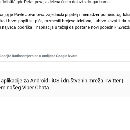
u ’Mistik’, gde Petar peva, a Jelena često dolazi s drugaricama.
a joj je Pavle Jovanović, zajednički prijatelj i menadžer pomenutog loka
lako i brzo: popili su piće, razmenili brojeve telefona, i ubrzo shvatili da
u najveća podrška i inspiracija u težnji da postane novi pobednik ’Zvezd
Dodajte Radiosarajevo.ba u omiljene Google izvore
aplikacije za
Android
|
iOS
i društvenih mreža
Twitter
|
utem našeg
Viber
Chata.