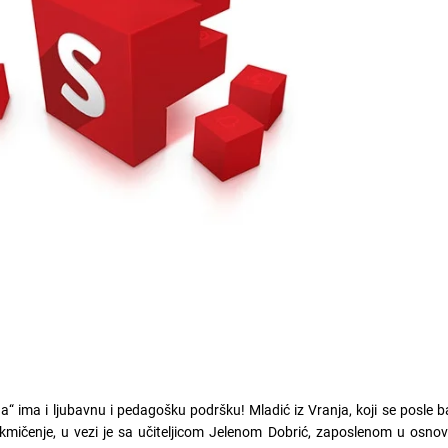
“ ima i ljubavnu i pedagošku podršku! Mladić iz Vranja, koji se posle 
mičenje, u vezi je sa učiteljicom Jelenom Dobrić, zaposlenom u osnovn