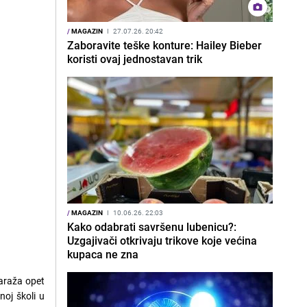
/
MAGAZIN
I
27.07.26. 20:42
Zaboravite teške konture: Hailey Bieber
koristi ovaj jednostavan trik
/
MAGAZIN
I
10.06.26. 22:03
Kako odabrati savršenu lubenicu?:
Uzgajivači otkrivaju trikove koje većina
kupaca ne zna
baraža opet
oj školi u