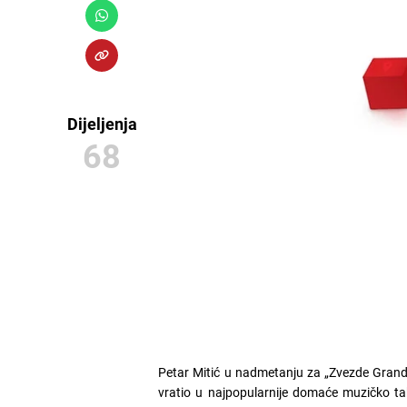
Dijeljenja
68
Petar Mitić u nadmetanju za „Zvezde Granda
vratio u najpopularnije domaće muzičko tak