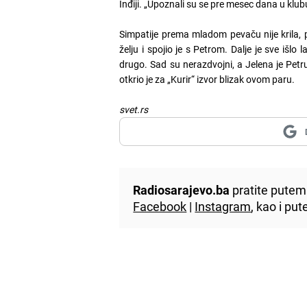
Inđiji. „Upoznali su se pre mesec dana u klub
Simpatije prema mladom pevaču nije krila, p
želju i spojio je s Petrom. Dalje je sve išlo 
drugo. Sad su nerazdvojni, a Jelena je Petr
otkrio je za „Kurir“ izvor blizak ovom paru.
svet.rs
Radiosarajevo.ba
pratite putem 
Facebook
|
Instagram
, kao i p