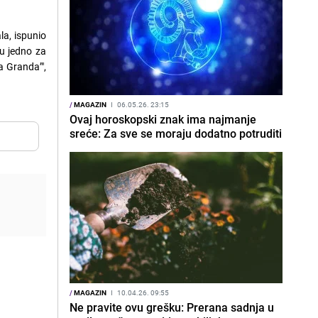
la, ispunio
 su jedno za
a Granda’",
/
MAGAZIN
I
06.05.26. 23:15
Ovaj horoskopski znak ima najmanje
sreće: Za sve se moraju dodatno potruditi
/
MAGAZIN
I
10.04.26. 09:55
Ne pravite ovu grešku: Prerana sadnja u