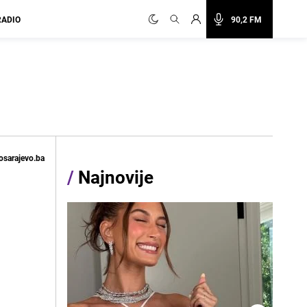
RADIO
90,2 FM
osarajevo.ba
/
Najnovije