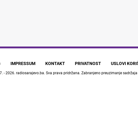
G
IMPRESSUM
KONTAKT
PRIVATNOST
USLOVI KOR
7. - 2026.
radiosarajevo.ba
. Sva prava pridržana. Zabranjeno preuzimanje sadržaja