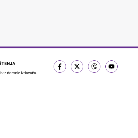
IŠTENJA
 bez dozvole izdavača.