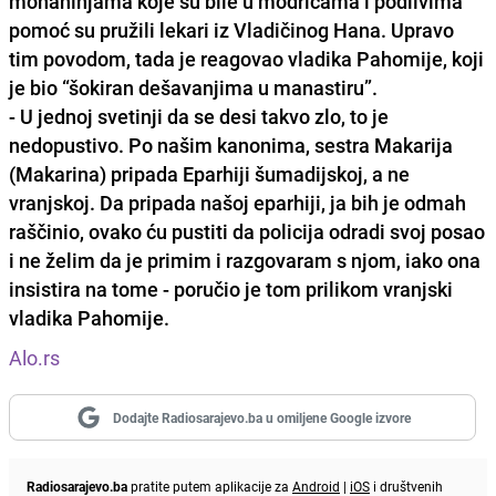
monahinjama koje su bile u modricama i podlivima
pomoć su pružili lekari iz Vladičinog Hana. Upravo
tim povodom, tada je reagovao vladika Pahomije, koji
je bio “šokiran dešavanjima u manastiru”.
- U jednoj svetinji da se desi takvo zlo, to je
nedopustivo. Po našim kanonima, sestra Makarija
(Makarina) pripada Eparhiji šumadijskoj, a ne
vranjskoj. Da pripada našoj eparhiji, ja bih je odmah
raščinio, ovako ću pustiti da policija odradi svoj posao
i ne želim da je primim i razgovaram s njom, iako ona
insistira na tome - poručio je tom prilikom vranjski
vladika Pahomije.
Alo.rs
Dodajte Radiosarajevo.ba u omiljene Google izvore
Radiosarajevo.ba
pratite putem aplikacije za
Android
|
iOS
i društvenih