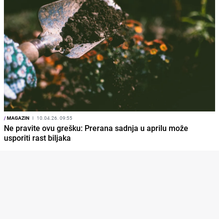
/
MAGAZIN
I
10.04.26. 09:55
Ne pravite ovu grešku: Prerana sadnja u aprilu može
usporiti rast biljaka