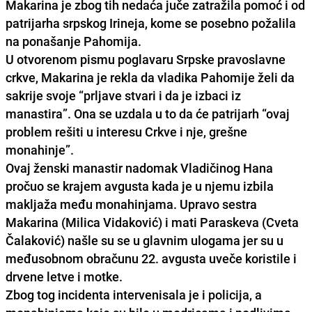
Makarina je zbog tih nedaća juče zatražila pomoć i od
patrijarha srpskog Irineja, kome se posebno požalila
na ponašanje Pahomija.
U otvorenom pismu poglavaru Srpske pravoslavne
crkve, Makarina je rekla da vladika Pahomije želi da
sakrije svoje “prljave stvari i da je izbaci iz
manastira”. Ona se uzdala u to da će patrijarh “ovaj
problem rešiti u interesu Crkve i nje, grešne
monahinje”.
Ovaj ženski manastir nadomak Vladičinog Hana
pročuo se krajem avgusta kada je u njemu izbila
makljaža među monahinjama. Upravo sestra
Makarina (Milica Vidaković) i mati Paraskeva (Cveta
Čalaković) našle su se u glavnim ulogama jer su u
međusobnom obračunu 22. avgusta uveče koristile i
drvene letve i motke.
Zbog tog incidenta intervenisala je i policija, a