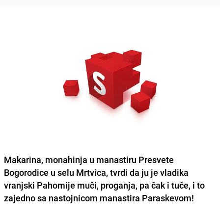
Makarina, monahinja u manastiru Presvete
Bogorodice u selu Mrtvica, tvrdi da ju je vladika
vranjski Pahomije muči, proganja, pa čak i tuče, i to
zajedno sa nastojnicom manastira Paraskevom!