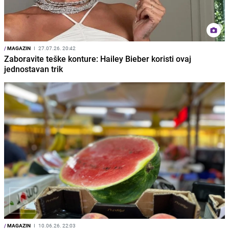
/
MAGAZIN
I
27.07.26. 20:42
Zaboravite teške konture: Hailey Bieber koristi ovaj
jednostavan trik
/
MAGAZIN
I
10.06.26. 22:03