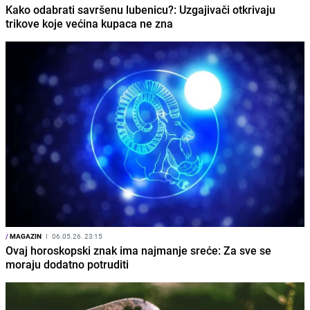
Kako odabrati savršenu lubenicu?: Uzgajivači otkrivaju
trikove koje većina kupaca ne zna
/
MAGAZIN
I
06.05.26. 23:15
Ovaj horoskopski znak ima najmanje sreće: Za sve se
moraju dodatno potruditi