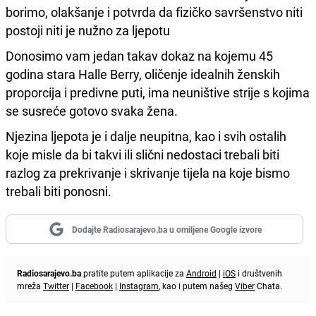
borimo, olakšanje i potvrda da fizičko savršenstvo niti
postoji niti je nužno za ljepotu
Donosimo vam jedan takav dokaz na kojemu 45
godina stara Halle Berry, oličenje idealnih ženskih
proporcija i predivne puti, ima neuništive strije s kojima
se susreće gotovo svaka žena.
Njezina ljepota je i dalje neupitna, kao i svih ostalih
koje misle da bi takvi ili slični nedostaci trebali biti
razlog za prekrivanje i skrivanje tijela na koje bismo
trebali biti ponosni.
Dodajte Radiosarajevo.ba u omiljene Google izvore
Radiosarajevo.ba
pratite putem aplikacije za
Android
|
iOS
i društvenih
mreža
Twitter
|
Facebook
|
Instagram
, kao i putem našeg
Viber
Chata.