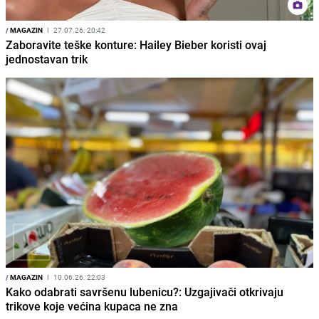
/
MAGAZIN
I
27.07.26. 20:42
Zaboravite teške konture: Hailey Bieber koristi ovaj
jednostavan trik
/
MAGAZIN
I
10.06.26. 22:03
Kako odabrati savršenu lubenicu?: Uzgajivači otkrivaju
trikove koje većina kupaca ne zna