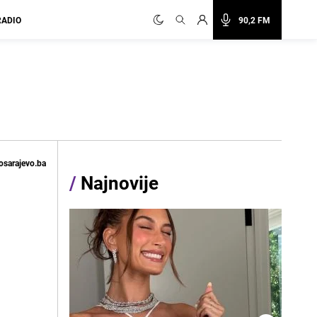
RADIO
90,2 FM
osarajevo.ba
/
Najnovije