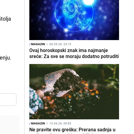
tolja
/
MAGAZIN
I
06.05.26. 23:15
Ovaj horoskopski znak ima najmanje
sreće: Za sve se moraju dodatno potruditi
enju.
/
MAGAZIN
I
10.04.26. 09:55
Ne pravite ovu grešku: Prerana sadnja u