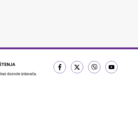
IŠTENJA
 bez dozvole izdavača.