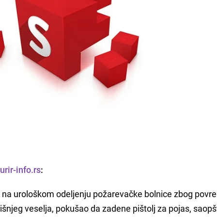
urir-info.rs
:
 je na urološkom odeljenju požarevačke bolnice zbog povr
šnjeg veselja, pokušao da zadene pištolj za pojas, saopšt