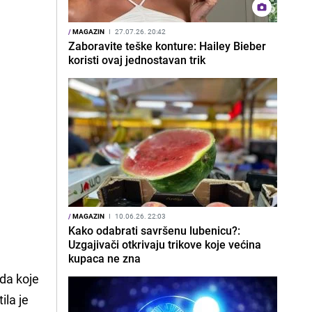
/
MAGAZIN
I
27.07.26. 20:42
Zaboravite teške konture: Hailey Bieber
koristi ovaj jednostavan trik
/
MAGAZIN
I
10.06.26. 22:03
Kako odabrati savršenu lubenicu?:
Uzgajivači otkrivaju trikove koje većina
kupaca ne zna
eda koje
ila je