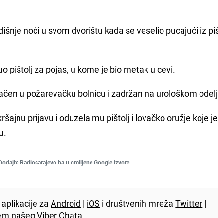
šnje noći u svom dvorištu kada se veselio pucajući iz piš
o pištolj za pojas, u kome je bio metak u cevi.
bačen u požarevačku bolnicu i zadržan na urološkom odelj
kršajnu prijavu i oduzela mu pištolj i lovačko oružje koje je
u.
Dodajte Radiosarajevo.ba u omiljene Google izvore
aplikacije za
Android
|
iOS
i društvenih mreža
Twitter
|
utem našeg
Viber
Chata.