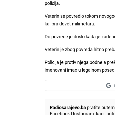
policija.
Veterin se povredio tokom novogodi
kalibra devet milimetara.
Do povrede je došlo kada je zadenu
Veterin je zbog povreda hitno pre
Policija je protiv njega podnela pre
imenovani imao u legalnom posed
Radiosarajevo.ba
pratite putem 
Facebook
|
Instagram
, kao i p