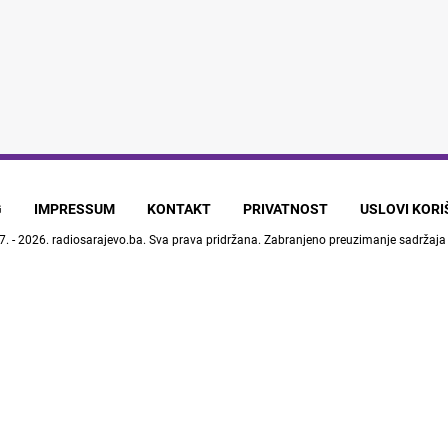
G
IMPRESSUM
KONTAKT
PRIVATNOST
USLOVI KOR
7. - 2026.
radiosarajevo.ba
. Sva prava pridržana. Zabranjeno preuzimanje sadržaja