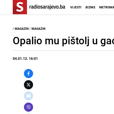
VIJESTI
BIZNIS
METROMA
/
MAGAZIN
/
MAGAZIN
Opalio mu pištolj u g
04.01.12. 16:01