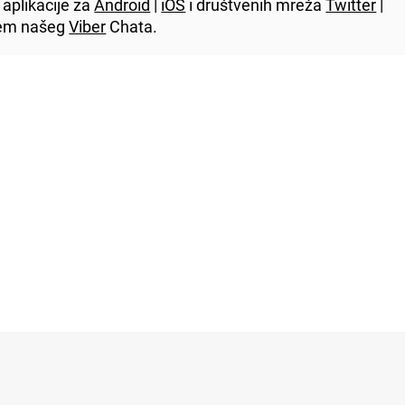
aplikacije za
Android
|
iOS
i društvenih mreža
Twitter
|
utem našeg
Viber
Chata.