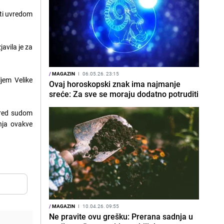
iti uvredom
javila je za
/
MAGAZIN
I
06.05.26. 23:15
jem Velike
Ovaj horoskopski znak ima najmanje
sreće: Za sve se moraju dodatno potruditi
 pred sudom
nja ovakve
/
MAGAZIN
I
10.04.26. 09:55
Ne pravite ovu grešku: Prerana sadnja u