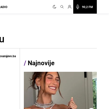
RADIO
90,2 FM
u
osarajevo.ba
/
Najnovije