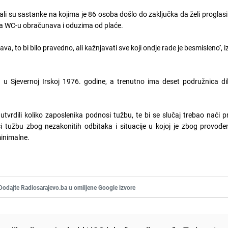
žali su sastanke na kojima je 86 osoba došlo do zaključka da želi proglas
 na WC-u obračunava i oduzima od plaće.
a, to bi bilo pravedno, ali kažnjavati sve koji ondje rade je besmisleno'', iz
 Sjevernoj Irskoj 1976. godine, a trenutno ima deset podružnica dil
utvrdili koliko zaposlenika podnosi tužbu, te bi se slučaj trebao naći
i tužbu zbog nezakonitih odbitaka i situacije u kojoj je zbog provođe
minimalne.
Dodajte Radiosarajevo.ba u omiljene Google izvore