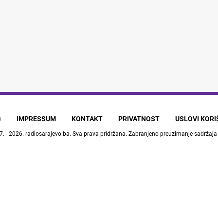
G
IMPRESSUM
KONTAKT
PRIVATNOST
USLOVI KOR
7. - 2026.
radiosarajevo.ba
. Sva prava pridržana. Zabranjeno preuzimanje sadržaja