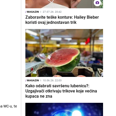
/
MAGAZIN
I
27.07.26. 20:42
Zaboravite teške konture: Hailey Bieber
koristi ovaj jednostavan trik
/
MAGAZIN
I
10.06.26. 22:03
Kako odabrati savršenu lubenicu?:
Uzgajivači otkrivaju trikove koje većina
kupaca ne zna
na WC-u, te