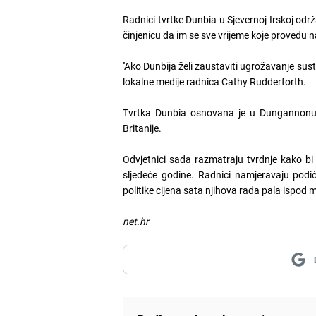
Radnici tvrtke Dunbia u Sjevernoj Irskoj odr
činjenicu da im se sve vrijeme koje provedu
''Ako Dunbija želi zaustaviti ugrožavanje sustav
lokalne medije radnica Cathy Rudderforth.
Tvrtka Dunbia osnovana je u Dungannonu u
Britanije.
Odvjetnici sada razmatraju tvrdnje kako bi 
sljedeće godine. Radnici namjeravaju podić
politike cijena sata njihova rada pala ispod 
net.hr