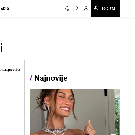
RADIO
90,2 FM
i
osarajevo.ba
/
Najnovije