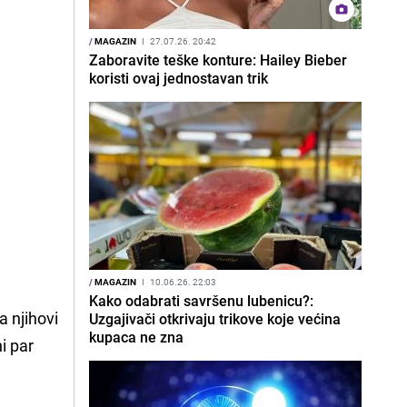
/
MAGAZIN
I
27.07.26. 20:42
Zaboravite teške konture: Hailey Bieber
koristi ovaj jednostavan trik
/
MAGAZIN
I
10.06.26. 22:03
Kako odabrati savršenu lubenicu?:
a njihovi
Uzgajivači otkrivaju trikove koje većina
kupaca ne zna
i par