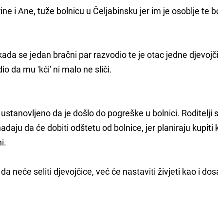
 Irine i Ane, tuže bolnicu u Čeljabinsku jer im je osoblje te 
kada se jedan bračni par razvodio te je otac jedne djevojč
io da mu 'kći' ni malo ne sliči.
 ustanovljeno da je došlo do pogreške u bolnici. Roditelji 
adaju da će dobiti odštetu od bolnice, jer planiraju kupiti
i.
da neće seliti djevojčice, već će nastaviti živjeti kao i dos