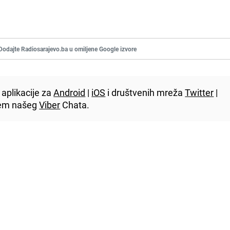
Dodajte Radiosarajevo.ba u omiljene Google izvore
aplikacije za
Android
|
iOS
i društvenih mreža
Twitter
|
utem našeg
Viber
Chata.