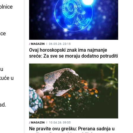
bolnice
ice
/
MAGAZIN
I
06.05.26. 23:15
Ovaj horoskopski znak ima najmanje
sreće: Za sve se moraju dodatno potruditi
su
 kuće u
ad.
/
MAGAZIN
I
10.04.26. 09:55
Ne pravite ovu grešku: Prerana sadnja u