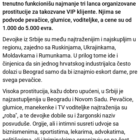
trenutno funkcionišu najmanje tri lanca organizovane
prostitucije za takozvane VIP klijente. Njima se
podvode pevačice, glumice, voditeljke, a cene su od
1.000 do 5.000 evra.
Devojke iz Srbije su među najtraženijim i najskupljim u
regionu, zajedno sa Ruskinjama, Ukrajinkama,
Moldavkama i Rumunkama. U prilog tome ide i
činjenica da sin jednog hrvatskog industrijalca često
dolazi u Beograd samo da bi iznajmio eskort dame, pre
svega pevačice.
Visoka prostitucija, kažu dobro upućeni, u Srbiji je
najzastupljenija u Beogradu i Novom Sadu. Pevačice,
glumice, manekenke i TV voditeljke najtraženija su
„roba", a te devojke dobile su i žargonski naziv
posvuduše. Orgije, ali i intimni susreti udvoje sa
biznismenima, sportistima, lekarima, advokatima,
političarima, ali i kriminalcima organizuju se na šest