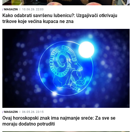
/
MAGAZIN
I
10.06.26. 22:03
Kako odabrati savršenu lubenicu?: Uzgajivači otkrivaju
trikove koje većina kupaca ne zna
/
MAGAZIN
I
06.05.26. 23:15
Ovaj horoskopski znak ima najmanje sreće: Za sve se
moraju dodatno potruditi