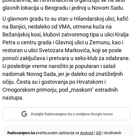
glavnih lokacija u Beogradu i jednoj u Novom Sadu.
U glavnom gradu to su stan u Hilandarskoj ulici, kafić
na Banjici, nedaleko od VMA, otmena kuća na
Bežanijskoj kosi, klubovi zatvorenog tipa u ulici Kralja
Petra u centru grada i Glavnoj ulici u Zemunu, kao i
restoran u ulici Svetozara Markovića, koji se posle
ponoći zaključava i pretvara u seks-klub za odabrane.
U poslednje vreme naročito je popularan i salaš
nadomak Novog Sada, jer je daleko od znatiželjnih
očiju. Česta su i gostovanja po Hrvatskom i
Crnogorskom primorju, pod „maskom" estradnih
nastupa.
Dodajte Radiosarajevo.ba u omiljene Google izvore
Radiosarajevo.ba
pratite putem aplikacije za
Android
|
iOS
i društvenih