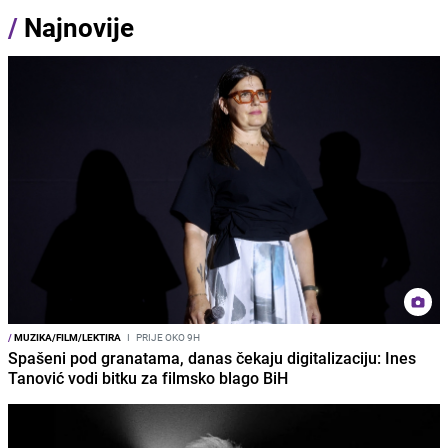
/
Najnovije
/
MUZIKA/FILM/LEKTIRA
I
PRIJE OKO 9H
Spašeni pod granatama, danas čekaju digitalizaciju: Ines
Tanović vodi bitku za filmsko blago BiH