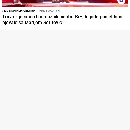
/
MUZIKA/FILM/LEKTIRA
I
PRIJE OKO 16H
Travnik je sinoć bio muzički centar BiH, hiljade posjetilaca
pjevalo sa Marijom Šerifović