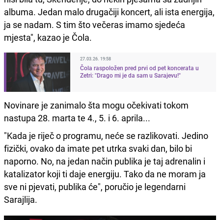
albuma. Jedan malo drugačiji koncert, ali ista energija,
ja se nadam. S tim što večeras imamo sjedeća
mjesta", kazao je Čola.
27.03.26. 19:58
Čola raspoložen pred prvi od pet koncerata u
Zetri: "Drago mi je da sam u Sarajevu!"
Novinare je zanimalo šta mogu očekivati tokom
nastupa 28. marta te 4., 5. i 6. aprila...
"Kada je riječ o programu, neće se razlikovati. Jedino
fizički, ovako da imate pet utrka svaki dan, bilo bi
naporno. No, na jedan način publika je taj adrenalin i
katalizator koji ti daje energiju. Tako da ne moram ja
sve ni pjevati, publika će", poručio je legendarni
Sarajlija.