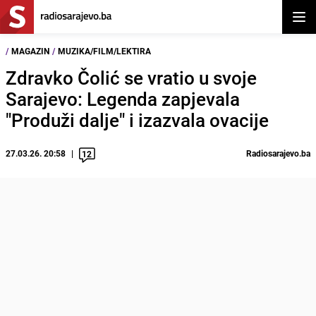
Otvor
/
MAGAZIN
/
MUZIKA/FILM/LEKTIRA
Zdravko Čolić se vratio u svoje
Sarajevo: Legenda zapjevala
"Produži dalje" i izazvala ovacije
27.03.26. 20:58
Radiosarajevo.ba
12