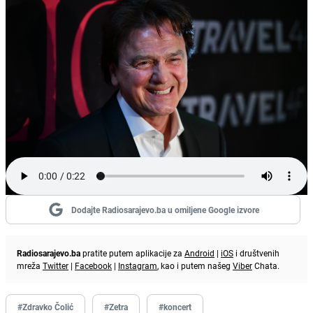
Dodajte Radiosarajevo.ba u omiljene Google izvore
Radiosarajevo.ba
pratite putem aplikacije za
Android
|
iOS
i društvenih
mreža
Twitter
|
Facebook
|
Instagram
, kao i putem našeg
Viber
Chata.
#Zdravko Čolić
#Zetra
#koncert