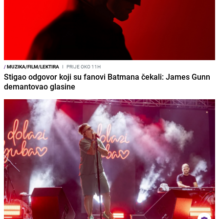
/
MUZIKA/FILM/LEKTIRA
I
PRIJE OKO 11H
Stigao odgovor koji su fanovi Batmana čekali: James Gunn
demantovao glasine