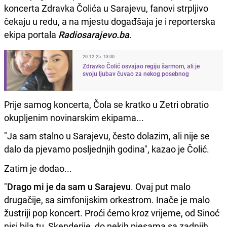
koncerta Zdravka Čolića u Sarajevu, fanovi strpljivo
čekaju u redu, a na mjestu događšaja je i reporterska
ekipa portala
Radiosarajevo.ba
.
20.12.25. 13:00
Zdravko Čolić osvajao regiju šarmom, ali je
svoju ljubav čuvao za nekog posebnog
Prije samog koncerta, Čola se kratko u Zetri obratio
okupljenim novinarskim ekipama...
"Ja sam stalno u Sarajevu, često dolazim, ali nije se
dalo da pjevamo posljednjih godina", kazao je Čolić.
Zatim je dodao...
"
Drago mi je da sam u Sarajevu
. Ovaj put malo
drugačije, sa simfonijskim orkestrom. Inače je malo
žustriji pop koncert. Proći ćemo kroz vrijeme, od Sinoć
nisi bila tu, Skenderije, do nekih pjesama sa zadnjih