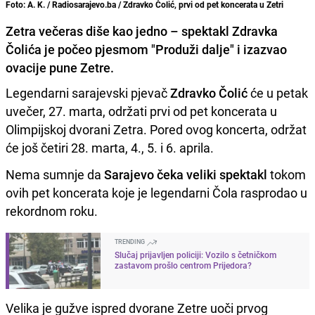
Foto: A. K. / Radiosarajevo.ba / Zdravko Čolić, prvi od pet koncerata u Zetri
Zetra večeras diše kao jedno – spektakl Zdravka
Čolića je počeo pjesmom "Produži dalje" i izazvao
ovacije pune Zetre.
Legendarni sarajevski pjevač
Zdravko Čolić
će u petak
uvečer, 27. marta, održati prvi od pet koncerata u
Olimpijskoj dvorani Zetra. Pored ovog koncerta, održat
će još četiri 28. marta, 4., 5. i 6. aprila.
Nema sumnje da
Sarajevo čeka veliki spektakl
tokom
ovih pet koncerata koje je legendarni Čola rasprodao u
rekordnom roku.
TRENDING
Slučaj prijavljen policiji: Vozilo s četničkom
zastavom prošlo centrom Prijedora?
Velika je gužve ispred dvorane Zetre uoči prvog