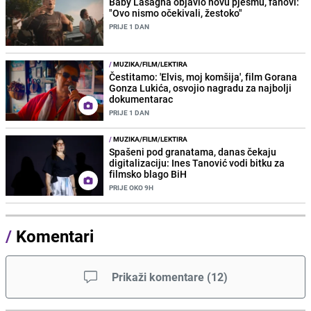
Baby Lasagna objavio novu pjesmu, fanovi:
"Ovo nismo očekivali, žestoko"
PRIJE 1 DAN
/
MUZIKA/FILM/LEKTIRA
Čestitamo: 'Elvis, moj komšija', film Gorana
Gonza Lukića, osvojio nagradu za najbolji
dokumentarac
PRIJE 1 DAN
/
MUZIKA/FILM/LEKTIRA
Spašeni pod granatama, danas čekaju
digitalizaciju: Ines Tanović vodi bitku za
filmsko blago BiH
PRIJE OKO 9H
/
Komentari
Prikaži komentare
(
12
)