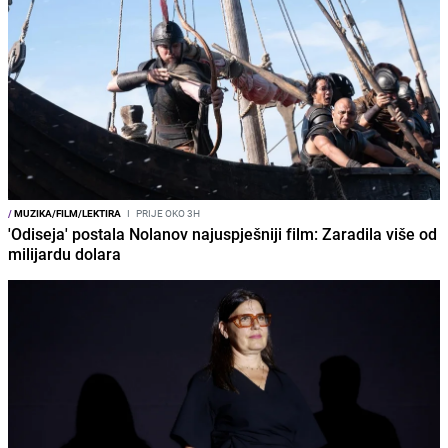
/
MUZIKA/FILM/LEKTIRA
I
PRIJE OKO 3H
'Odiseja' postala Nolanov najuspješniji film: Zaradila više od
milijardu dolara