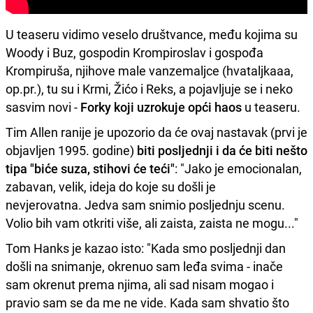
U teaseru vidimo veselo društvance, među kojima su
Woody i Buz, gospodin Krompiroslav i gospođa
Krompiruša, njihove male vanzemaljce (hvataljkaaa,
op.pr.), tu su i Krmi, Žićo i Reks, a pojavljuje se i neko
sasvim novi -
Forky koji uzrokuje opći haos
u teaseru.
Tim Allen ranije je upozorio da će ovaj nastavak (prvi je
objavljen 1995. godine)
biti posljednji i da će biti nešto
tipa "biće suza, stihovi će teći"
: "Jako je emocionalan,
zabavan, velik, ideja do koje su došli je
nevjerovatna. Jedva sam snimio posljednju scenu.
Volio bih vam otkriti više, ali zaista, zaista ne mogu..."
Tom Hanks je kazao isto: "Kada smo posljednji dan
došli na snimanje, okrenuo sam leđa svima - inače
sam okrenut prema njima, ali sad nisam mogao i
pravio sam se da me ne vide. Kada sam shvatio što