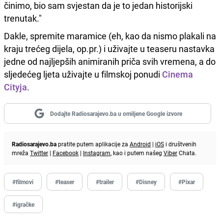
činimo, bio sam svjestan da je to jedan historijski
trenutak."
Dakle, spremite maramice (eh, kao da nismo plakali na
kraju trećeg dijela, op.pr.) i uživajte u teaseru nastavka
jedne od najljepših animiranih priča svih vremena, a do
sljedećeg ljeta uživajte u filmskoj ponudi
Cinema
Cityja
.
Dodajte Radiosarajevo.ba u omiljene Google izvore
Radiosarajevo.ba
pratite putem aplikacije za
Android
|
iOS
i društvenih
mreža
Twitter
|
Facebook
|
Instagram
, kao i putem našeg
Viber
Chata.
#filmovi
#teaser
#trailer
#Disney
#Pixar
#igračke