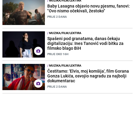
/
MUZIKA/FILM/LEKTIRA
Baby Lasagna objavio novu pjesmu, fanovi:
"Ovo nismo očekivali, žestoko"
PRIJE 2 DANA
/
MUZIKA/FILM/LEKTIRA
Spašeni pod granatama, danas čekaju
digitalizaciju: Ines Tanović vodi bitku za
filmsko blago BiH
PRIJE OKO 16H
/
MUZIKA/FILM/LEKTIRA
Čestitamo: 'Elvis, moj komšija', film Gorana
Gonza Lukića, osvojio nagradu za najbolji
dokumentarac
PRIJE 2 DANA