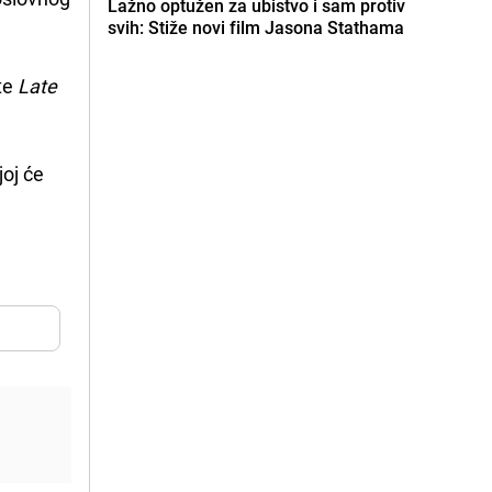
Lažno optužen za ubistvo i sam protiv
svih: Stiže novi film Jasona Stathama
 te
Late
joj će