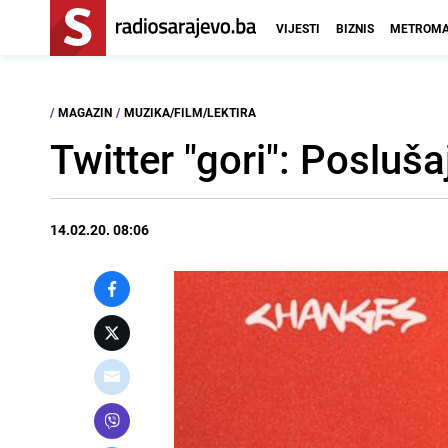
VIJESTI
BIZNIS
METROMA
/
MAGAZIN
/
MUZIKA/FILM/LEKTIRA
Twitter "gori": Posluš
14.02.20. 08:06