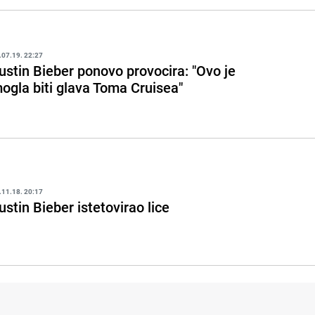
.07.19. 22:27
ustin Bieber ponovo provocira: "Ovo je
ogla biti glava Toma Cruisea"
.11.18. 20:17
ustin Bieber istetovirao lice