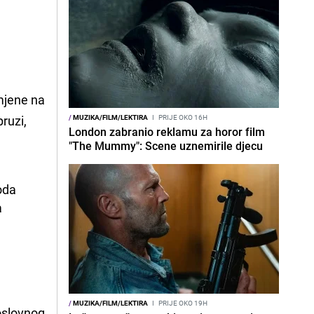
omjene na
ruzi,
/
MUZIKA/FILM/LEKTIRA
I
PRIJE OKO 16H
London zabranio reklamu za horor film
"The Mummy": Scene uznemirile djecu
oda 
 
/
MUZIKA/FILM/LEKTIRA
I
PRIJE OKO 19H
poslovnog