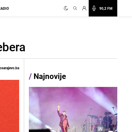
RADIO
90,2 FM
ebera
osarajevo.ba
/
Najnovije