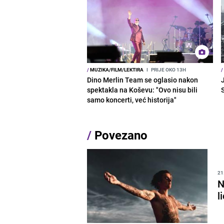
/
MUZIKA/FILM/LEKTIRA
I
PRIJE OKO 13H
/
Dino Merlin Team se oglasio nakon
J
spektakla na Koševu: "Ovo nisu bili
samo koncerti, već historija"
/
Povezano
21
N
l