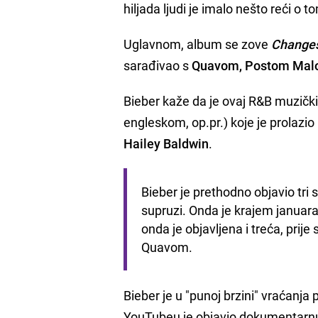
hiljada ljudi je imalo nešto reći o t
Uglavnom, album se zove
Change
sarađivao s
Quavom, Postom Malon
Bieber kaže da je ovaj R&B muzički
engleskom, op.pr.) koje je prolazio
Hailey Baldwin
.
Bieber je prethodno objavio tri s
supruzi. Onda je krajem januara
onda je objavljena i treća, prije
Quavom. 
Bieber je u "punoj brzini" vraćanja
YouTubeu je objavio dokumentarnu