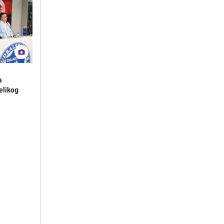
a
elikog