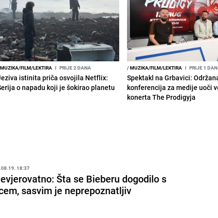
MUZIKA/FILM/LEKTIRA
I
PRIJE 2 DANA
/
MUZIKA/FILM/LEKTIRA
I
PRIJE 1 DAN
eziva istinita priča osvojila Netflix:
Spektakl na Grbavici: Održan
Serija o napadu koji je šokirao planetu
konferencija za medije uoči v
konerta The Prodigyja
.08.19. 18:37
evjerovatno: Šta se Bieberu dogodilo s
icem, sasvim je neprepoznatljiv