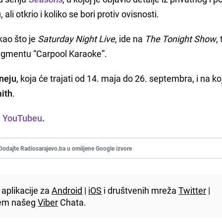
li otkrio i koliko se bori protiv ovisnosti.
kao što je
Saturday Night Live
, ide na
The Tonight Show
,
segmentu “Carpool Karaoke”.
neju
, koja će trajati od 14. maja do 26. septembra, i na ko
ith
.
a
YouTubeu
.
Dodajte Radiosarajevo.ba u omiljene Google izvore
aplikacije za
Android
|
iOS
i društvenih mreža
Twitter
|
utem našeg
Viber
Chata.