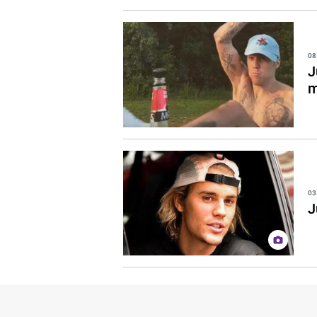
08
J
m
03
J