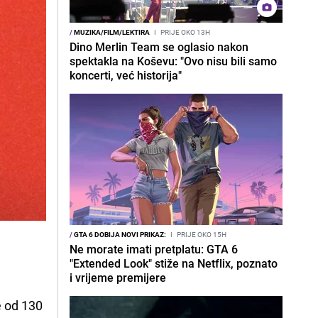
/
MUZIKA/FILM/LEKTIRA
I
PRIJE OKO 13H
Dino Merlin Team se oglasio nakon
spektakla na Koševu: "Ovo nisu bili samo
koncerti, već historija"
/
GTA 6 DOBIJA NOVI PRIKAZ:
I
PRIJE OKO 15H
Ne morate imati pretplatu: GTA 6
"Extended Look" stiže na Netflix, poznato
i vrijeme premijere
e od 130