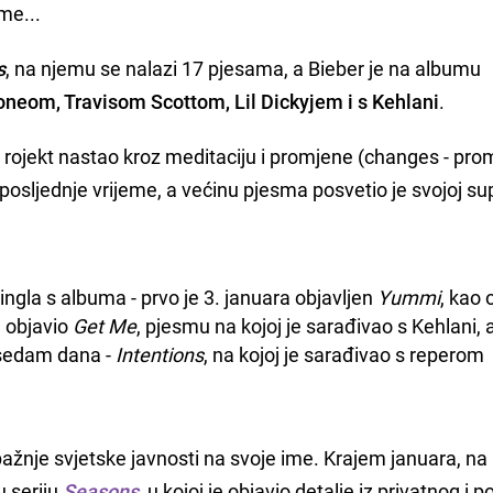
ome...
s
, na njemu se nalazi 17 pjesama, a Bieber je na albumu
eom, Travisom Scottom, Lil Dickyjem i s Kehlani
.
 rojekt nastao kroz meditaciju i promjene (changes - pr
 posljednje vrijeme, a većinu pjesma posvetio je svojoj sup
ingla s albuma - prvo je 3. januara objavljen 
Yummi
, kao 
 objavio 
Get Me
, pjesmu na kojoj je sarađivao s Kehlani, a
 sedam dana - 
Intentions
, na kojoj je sarađivao s reperom 
 pažnje svjetske javnosti na svoje ime. Krajem januara, na
 seriju
Seasons
, u kojoj je objavio detalje iz privatnog i 