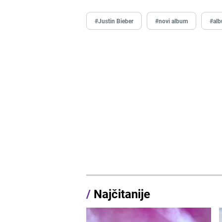
#Justin Bieber
#novi album
#al
/
Najčitanije