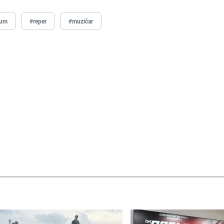
bum
#reper
#muzičar