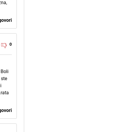
zna,
ovori
0
 Boli
 ste
i
.rata
ovori