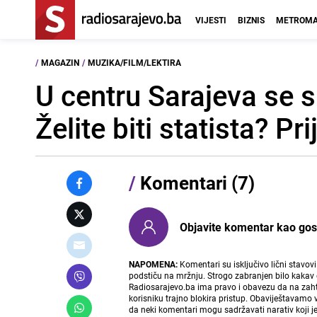
VIJESTI
BIZNIS
METROMA
/
MAGAZIN
/
MUZIKA/FILM/LEKTIRA
U centru Sarajeva se 
Želite biti statista? Pr
/
Komentari (7)
Objavite komentar kao gost i
NAPOMENA:
Komentari su isključivo lični stavov
podstiču na mržnju. Strogo zabranjen bilo kakav 
Radiosarajevo.ba ima pravo i obavezu da na zahtj
korisniku trajno blokira pristup. Obaviještavamo 
da neki komentari mogu sadržavati narativ koji j