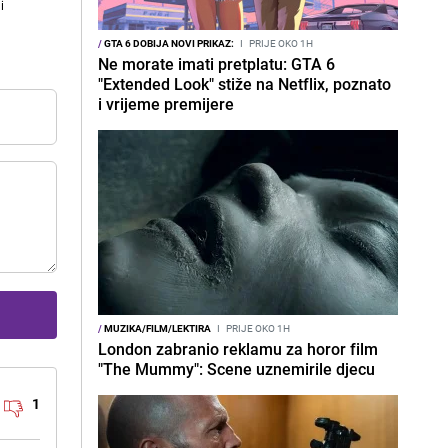
i
/
GTA 6 DOBIJA NOVI PRIKAZ:
I
PRIJE OKO 1H
Ne morate imati pretplatu: GTA 6
"Extended Look" stiže na Netflix, poznato
i vrijeme premijere
/
MUZIKA/FILM/LEKTIRA
I
PRIJE OKO 1H
London zabranio reklamu za horor film
"The Mummy": Scene uznemirile djecu
1