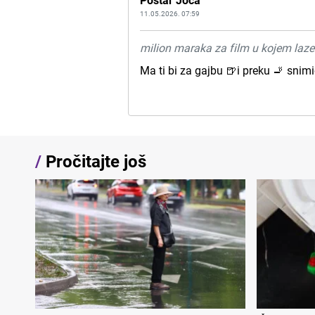
Poštar Joca
11.05.2026. 07:59
milion maraka za film u kojem lazete
Ma ti bi za gajbu 🍺i preku 🚬 snim
/
Pročitajte još