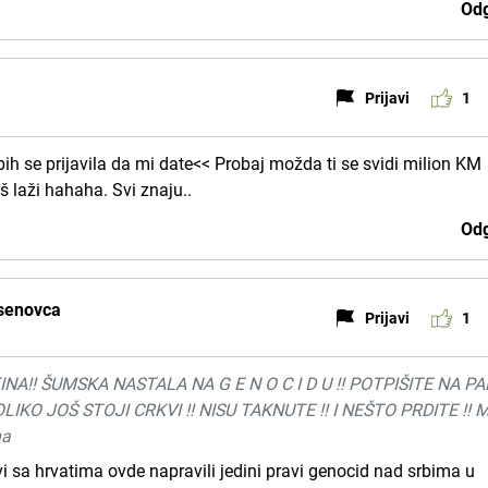
Odg
Prijavi
1
 bih se prijavila da mi date<< Probaj možda ti se svidi milion KM
š laži hahaha. Svi znaju..
Odg
jasenovca
Prijavi
1
INA!! ŠUMSKA NASTALA NA G E N O C I D U !! POTPIŠITE NA PA
LIKO JOŠ STOJI CRKVI !! NISU TAKNUTE !! I NEŠTO PRDITE !!
na
 vi sa hrvatima ovde napravili jedini pravi genocid nad srbima u