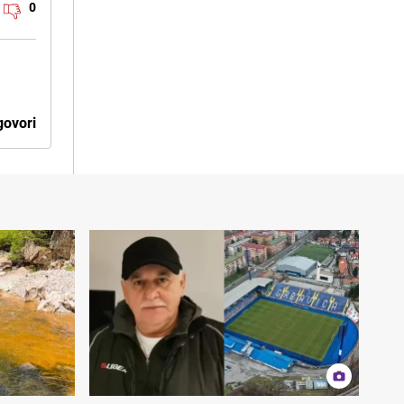
0
ovori