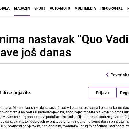
HALA
MAGAZIN
SPORT
AUTO-MOTO
MULTIMEDIA
INFOGRAFIKE
snima nastavak "Quo Vadis
ijave još danas
Povratak 
li se prijavite.
Prijava
Regi
i autora. Molimo korisnike da se suzdrže od vrijeđanja, psovanja i pisanja komentara
govor mržnje na portalu radiosarajevo.ba, zbog kojeg možete biti krivično procesuir
ev zvaničnih organa dostavi podatke o korisniku čiji komentari sadrže govor mržnj
vas da svaki čitatelj dobrovoljno pristupa čitanju i kreiranju komentara i prihvata 
e u suprotnosti sa vjerskim, nacionalnim, moralnim i drugim načelima. Radiosaraje