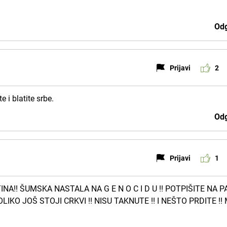
Odg
Prijavi
2
 i blatite srbe.
Odg
Prijavi
1
INA!! ŠUMSKA NASTALA NA G E N O C I D U !! POTPIŠITE NA P
LIKO JOŠ STOJI CRKVI !! NISU TAKNUTE !! I NEŠTO PRDITE !!