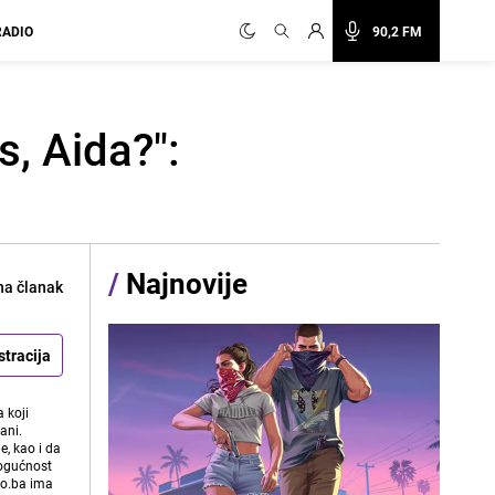
RADIO
90,2 FM
, Aida?":
/
Najnovije
na članak
stracija
 koji
ani.
e, kao i da
mogućnost
vo.ba ima