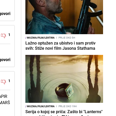
ovori
1
/
MUZIKA/FILM/LEKTIRA
I
PRIJE OKO 5H
Lažno optužen za ubistvo i sam protiv
svih: Stiže novi film Jasona Stathama
ovori
1
APIR
 MARŠ
/
MUZIKA/FILM/LEKTIRA
I
PRIJE OKO 19H
Serija o kojoj se priča: Zašto bi "Lanterns"