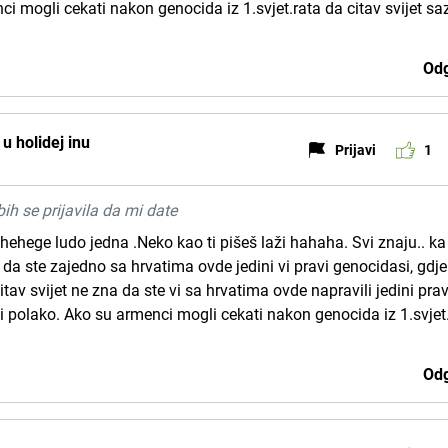
ci mogli cekati nakon genocida iz 1.svjet.rata da citav svijet sa
Odg
 u holidej inu
Prijavi
1
bih se prijavila da mi date
hehege ludo jedna .Neko kao ti pišeš laži hahaha. Svi znaju.. ka
 da ste zajedno sa hrvatima ovde jedini vi pravi genocidasi, gdje
itav svijet ne zna da ste vi sa hrvatima ovde napravili jedini prav
i polako. Ako su armenci mogli cekati nakon genocida iz 1.svjet
Odg