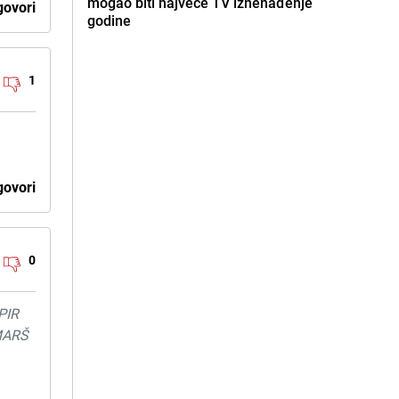
mogao biti najveće TV iznenađenje
ovori
godine
1
ovori
0
PIR
 MARŠ