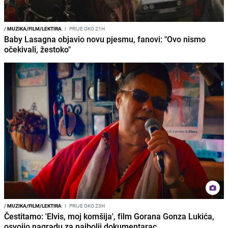
/
MUZIKA/FILM/LEKTIRA
I
PRIJE OKO 21H
Baby Lasagna objavio novu pjesmu, fanovi: "Ovo nismo
očekivali, žestoko"
/
MUZIKA/FILM/LEKTIRA
I
PRIJE OKO 23H
Čestitamo: 'Elvis, moj komšija', film Gorana Gonza Lukića,
osvojio nagradu za najbolji dokumentarac