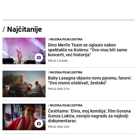
/
Najčitanije
/
MUZIKA/FILM/LEKTIRA
Dino Merlin Team se oglasio nakon
spektakla na Koševu: "Ovo nisu bili samo
koncerti, već historija"
PRIJE 2 DANA
/
MUZIKA/FILM/LEKTIRA
Baby Lasagna objavio novu pjesmu, fanovi:
"Ovo nismo očekivali, žestoko"
PRIJE OKO 21H
/
MUZIKA/FILM/LEKTIRA
Čestitamo: 'Elvis, moj komšija', film Gorana
Gonza Lukića, osvojio nagradu za najbolji
dokumentarac
PRIJE OKO 23H