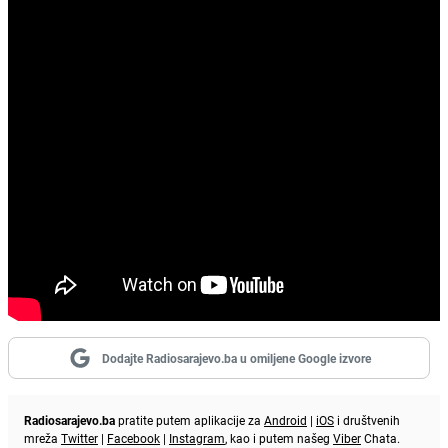
Dodajte Radiosarajevo.ba u omiljene Google izvore
Radiosarajevo.ba
pratite putem aplikacije za
Android
|
iOS
i društvenih
mreža
Twitter
|
Facebook
|
Instagram
, kao i putem našeg
Viber
Chata.