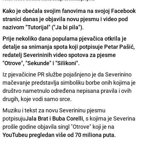
Kako je obećala svojim fanovima na svojoj Facebook
stranici danas je objavila novu pjesmu i video pod
nazivom "Tutorijal" ("Ja bi pila").
Prije nekoliko dana popularna pjevačica otkrila je
detalje sa snimanja spota koji potpisuje
Petar Pašić
,
redatelj Severininih video spotova za pjesme
"Otrove", "Sekunde" i "Silikoni".
Iz pjevačicine PR službe pojašnjeno je da Severinino
mačevanje predstavlja simboliku borbe onih kojima je
društvo nametnulo određena nepisana pravila i ovih
drugih, koje vodi samo srce.
Muziku i tekst za novu Severininu pjesmu
potpisuju
Jala Brat i Buba Corelli
, s kojima je Severina
prošle godine objavila singl "Otrove" koji je na
YouTubeu pregledan više od 70 miliona puta.