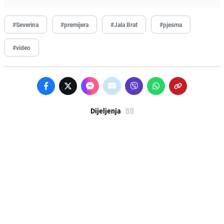
#Severina
#premijera
#Jala Brat
#pjesma
#video
88
Dijeljenja