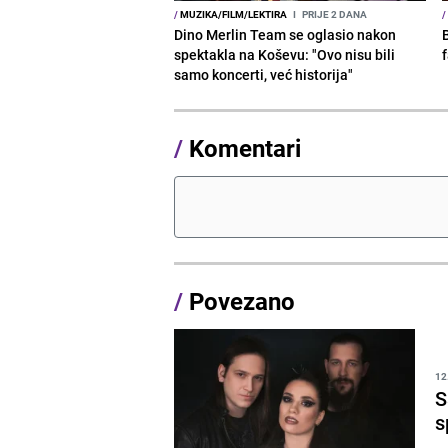
/
MUZIKA/FILM/LEKTIRA
I
PRIJE 2 DANA
/
Dino Merlin Team se oglasio nakon
spektakla na Koševu: "Ovo nisu bili
samo koncerti, već historija"
/
Komentari
/
Povezano
12
S
s