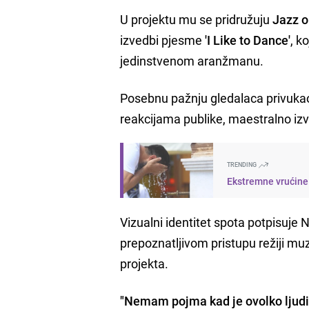
U projektu mu se pridružuju
Jazz o
izvedbi pjesme
'I Like to Dance'
, k
jedinstvenom aranžmanu.
Posebnu pažnju gledalaca privukao 
reakcijama publike, maestralno iz
TRENDING
Ekstremne vrućine 
Vizualni identitet spota potpisuje
prepoznatljivom pristupu režiji muz
projekta.
"Nemam pojma kad je ovolko ljudi za