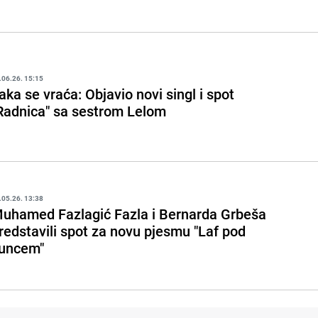
.06.26. 15:15
aka se vraća: Objavio novi singl i spot
Radnica" sa sestrom Lelom
.05.26. 13:38
uhamed Fazlagić Fazla i Bernarda Grbeša
redstavili spot za novu pjesmu "Laf pod
uncem"