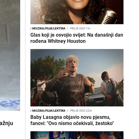
/
MUZIKA/FILM/LEKTIRA
I
PRIJE OKO 1H
Glas koji je osvojio svijet: Na današnji dan
rođena Whitney Houston
/
MUZIKA/FILM/LEKTIRA
I
PRIJE OKO 22H
Baby Lasagna objavio novu pjesmu,
pažnju
fanovi: "Ovo nismo očekivali, žestoko"