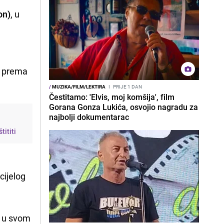
on)
, u
e, prema
/
MUZIKA/FILM/LEKTIRA
I
PRIJE 1 DAN
Čestitamo: 'Elvis, moj komšija', film
Gorana Gonza Lukića, osvojio nagradu za
najbolji dokumentarac
tititi
cijelog
r u svom