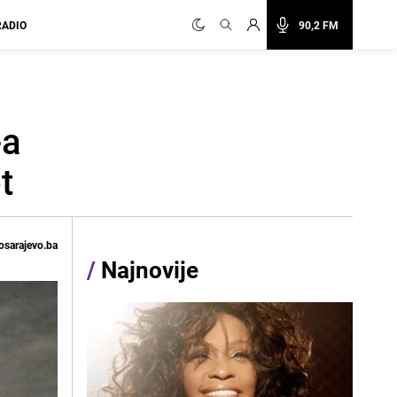
RADIO
90,2 FM
-a
t
osarajevo.ba
/
Najnovije