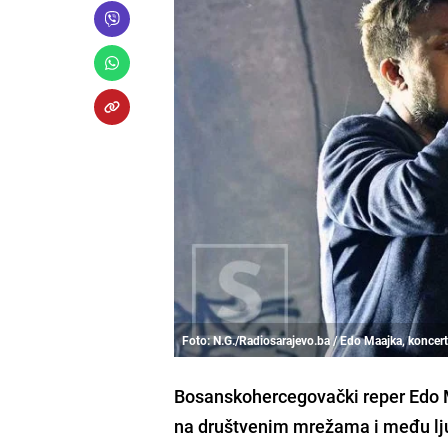
Foto: N.G./Radiosarajevo.ba / Edo Maajka, koncer
Bosanskohercegovački reper Edo Ma
na društvenim mrežama i među lju