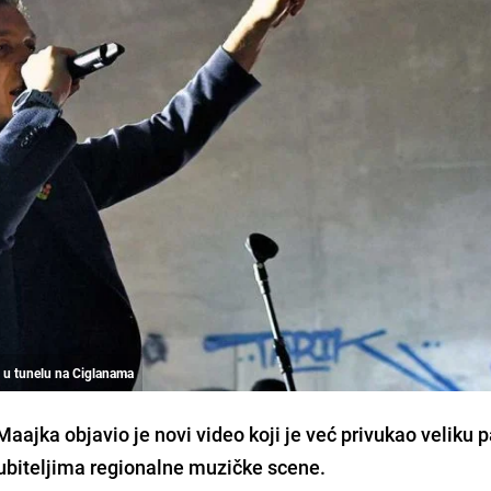
t u tunelu na Ciglanama
ajka objavio je novi video koji je već privukao veliku 
biteljima regionalne muzičke scene.