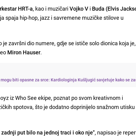
rkestar HRT-a
, kao i muzičari
Vojko V
i
Buda (Elvis Jacks
oja spaja hip-hop, jazz i savremene muzičke stilove u
je završni dio numere, gdje se ističe solo dionica koja j
veo
Miron Hauser
.
mogu biti opasne za srce: Kardiologinja Kušljugić savjetuje kako se zaš
 Noyz iz Who See ekipe, poznat po svom kreativnom i
ičkih spotova, što je dodatno doprinijelo snažnom utisku 
dnji put bilo na jednoj traci i oko nje"
, napisao je repe