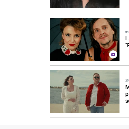
04
L
"
25
M
p
s