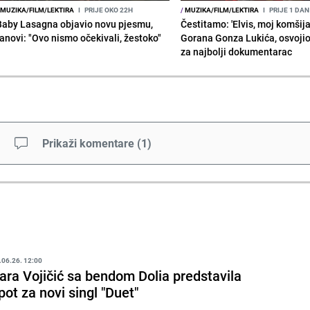
MUZIKA/FILM/LEKTIRA
I
PRIJE OKO 22H
/
MUZIKA/FILM/LEKTIRA
I
PRIJE 1 DAN
Baby Lasagna objavio novu pjesmu,
Čestitamo: 'Elvis, moj komšija'
fanovi: "Ovo nismo očekivali, žestoko"
Gorana Gonza Lukića, osvoji
za najbolji dokumentarac
Prikaži komentare
(
1
)
.06.26. 12:00
ara Vojičić sa bendom Dolia predstavila
pot za novi singl "Duet"