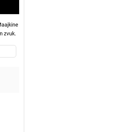
 Maajkine
an zvuk.