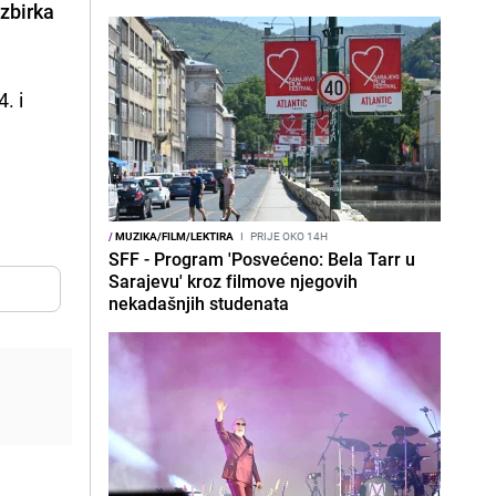
 zbirka
. i
/
MUZIKA/FILM/LEKTIRA
I
PRIJE OKO 14H
SFF - Program 'Posvećeno: Bela Tarr u
Sarajevu' kroz filmove njegovih
nekadašnjih studenata