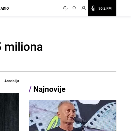
RADIO
90,2 FM
 miliona
Anadolija
/
Najnovije