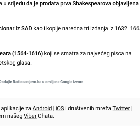
la u srijedu da je prodata prva Shakespearova objavljena
cionar iz SAD
kao i kopije naredna tri izdanja iz 1632. 1664
eara (1564-1616)
koji se smatra za najvećeg pisca na
etskog glasa.
Dodajte Radiosarajevo.ba u omiljene Google izvore
aplikacije za
Android
|
iOS
i društvenih mreža
Twitter
|
utem našeg
Viber
Chata.