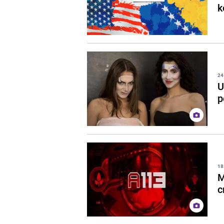
k
24
U
p
18
M
c