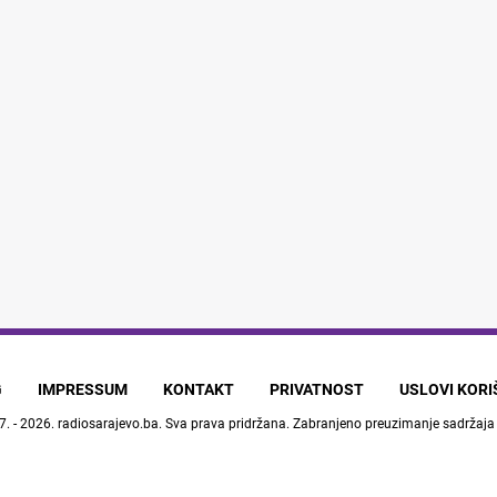
G
IMPRESSUM
KONTAKT
PRIVATNOST
USLOVI KOR
7. - 2026.
radiosarajevo.ba
. Sva prava pridržana. Zabranjeno preuzimanje sadržaja