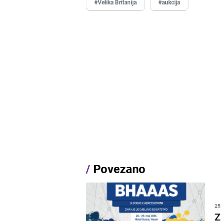
#Velika Britanija
#aukcija
/
Povezano
25
Z