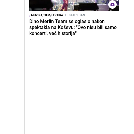
/
MUZIKA/FILM/LEKTIRA
I
PRIJE 1 DAN
Dino Merlin Team se oglasio nakon
spektakla na Koševu: "Ovo nisu bili samo
koncerti, već historija"