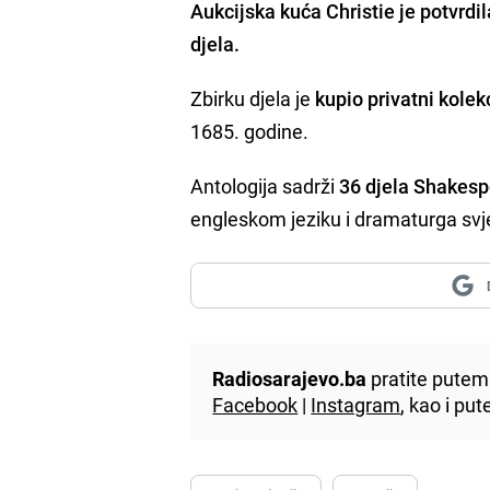
Aukcijska kuća
Christie
je potvrdi
djela.
Zbirku djela je
kupio privatni kolek
1685. godine.
Antologija sadrži
36 djela Shakesp
engleskom jeziku i dramaturga svj
Radiosarajevo.ba
pratite putem 
Facebook
|
Instagram
, kao i p