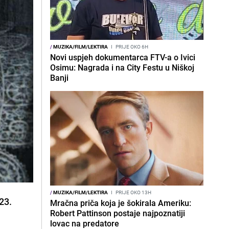
/
MUZIKA/FILM/LEKTIRA
I
PRIJE OKO 6H
Novi uspjeh dokumentarca FTV-a o Ivici
Osimu: Nagrada i na City Festu u Niškoj
Banji
/
MUZIKA/FILM/LEKTIRA
I
PRIJE OKO 13H
23.
Mračna priča koja je šokirala Ameriku:
Robert Pattinson postaje najpoznatiji
lovac na predatore