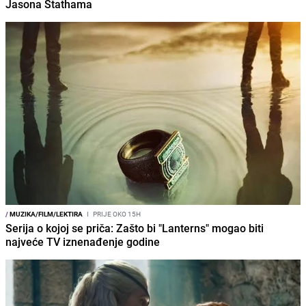
Jasona Stathama
/
MUZIKA/FILM/LEKTIRA
I
PRIJE OKO 15H
Serija o kojoj se priča: Zašto bi "Lanterns" mogao biti
najveće TV iznenađenje godine