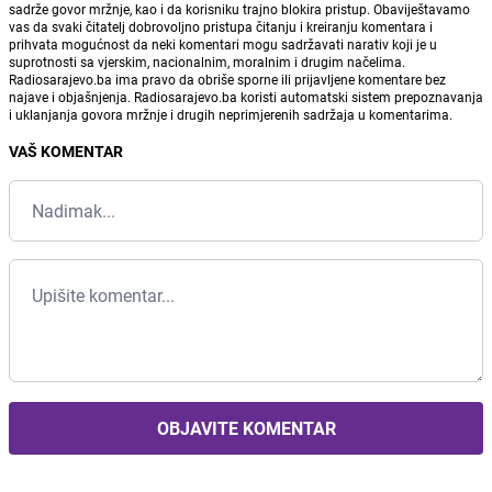
sadrže govor mržnje, kao i da korisniku trajno blokira pristup. Obaviještavamo
vas da svaki čitatelj dobrovoljno pristupa čitanju i kreiranju komentara i
prihvata mogućnost da neki komentari mogu sadržavati narativ koji je u
suprotnosti sa vjerskim, nacionalnim, moralnim i drugim načelima.
Radiosarajevo.ba ima pravo da obriše sporne ili prijavljene komentare bez
najave i objašnjenja. Radiosarajevo.ba koristi automatski sistem prepoznavanja
i uklanjanja govora mržnje i drugih neprimjerenih sadržaja u komentarima.
VAŠ KOMENTAR
OBJAVITE KOMENTAR