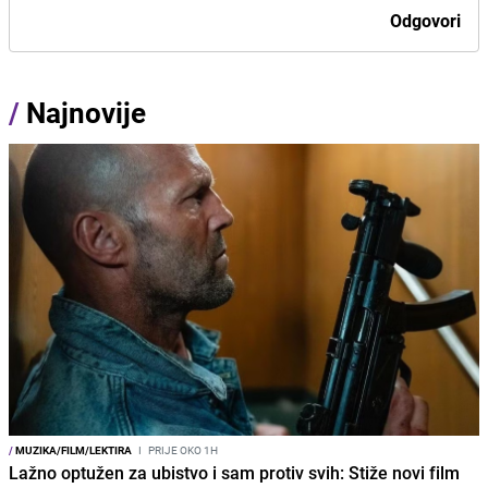
Odgovori
/
Najnovije
/
MUZIKA/FILM/LEKTIRA
I
PRIJE OKO 1H
Lažno optužen za ubistvo i sam protiv svih: Stiže novi film