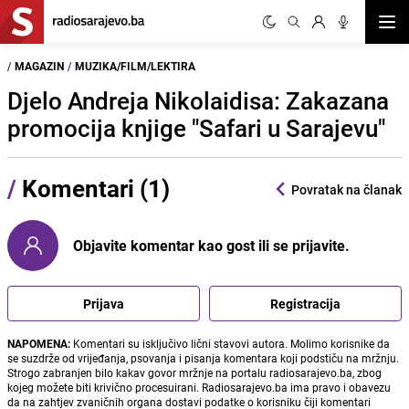
Otvor
/
MAGAZIN
/
MUZIKA/FILM/LEKTIRA
Djelo Andreja Nikolaidisa: Zakazana
promocija knjige "Safari u Sarajevu"
/
Komentari (1)
Povratak na članak
Objavite komentar kao gost ili se prijavite.
Prijava
Registracija
NAPOMENA:
Komentari su isključivo lični stavovi autora. Molimo korisnike da
se suzdrže od vrijeđanja, psovanja i pisanja komentara koji podstiču na mržnju.
Strogo zabranjen bilo kakav govor mržnje na portalu radiosarajevo.ba, zbog
kojeg možete biti krivično procesuirani. Radiosarajevo.ba ima pravo i obavezu
da na zahtjev zvaničnih organa dostavi podatke o korisniku čiji komentari