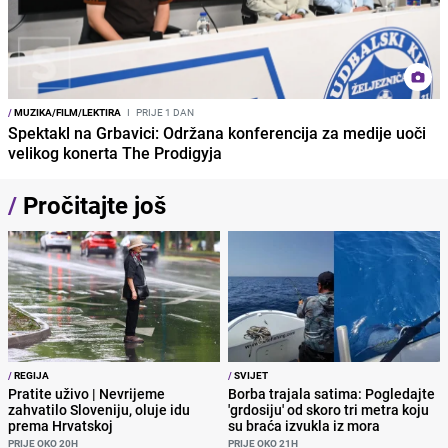
/
MUZIKA/FILM/LEKTIRA
I
PRIJE 1 DAN
Spektakl na Grbavici: Održana konferencija za medije uoči
velikog konerta The Prodigyja
/
Pročitajte još
/
REGIJA
/
SVIJET
Pratite uživo | Nevrijeme
Borba trajala satima: Pogledajte
zahvatilo Sloveniju, oluje idu
'grdosiju' od skoro tri metra koju
prema Hrvatskoj
su braća izvukla iz mora
PRIJE OKO 20H
PRIJE OKO 21H