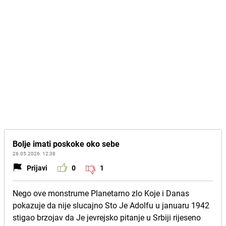
Bolje imati poskoke oko sebe
26.05.2026. 12:38
Prijavi
0
1
Nego ove monstrume Planetarno zlo Koje i Danas
pokazuje da nije slucajno Sto Je Adolfu u januaru 1942
stigao brzojav da Je jevrejsko pitanje u Srbiji rijeseno