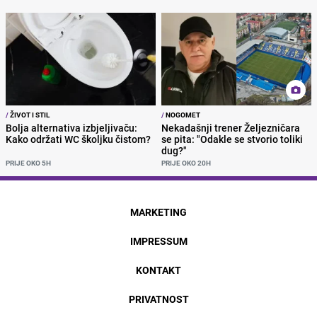
/
ŽIVOT I STIL
/
NOGOMET
Bolja alternativa izbjeljivaču:
Nekadašnji trener Željezničara
Kako održati WC školjku čistom?
se pita: "Odakle se stvorio toliki
dug?"
PRIJE OKO 5H
PRIJE OKO 20H
MARKETING
IMPRESSUM
KONTAKT
PRIVATNOST