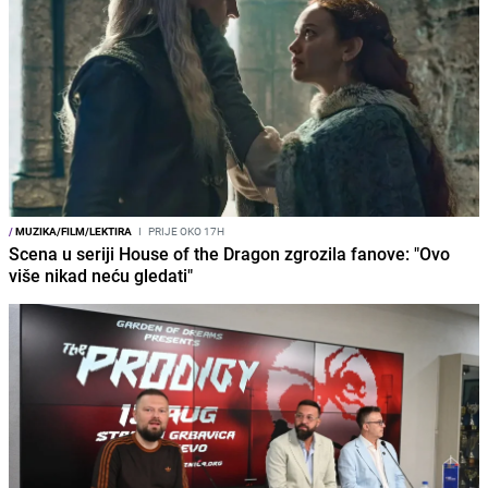
/
MUZIKA/FILM/LEKTIRA
I
PRIJE OKO 17H
Scena u seriji House of the Dragon zgrozila fanove: "Ovo
više nikad neću gledati"