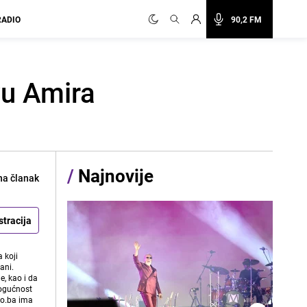
RADIO
90,2 FM
vu Amira
/
Najnovije
na članak
stracija
 koji
ani.
e, kao i da
mogućnost
vo.ba ima