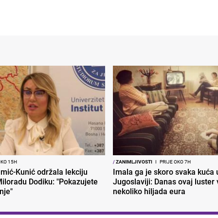
OKO 15H
/
ZANIMLJIVOSTI
I
PRIJE OKO 7H
mić-Kunić održala lekciju
Imala ga je skoro svaka kuća 
iloradu Dodiku: "Pokazujete
Jugoslaviji: Danas ovaj luster v
nje"
nekoliko hiljada eura