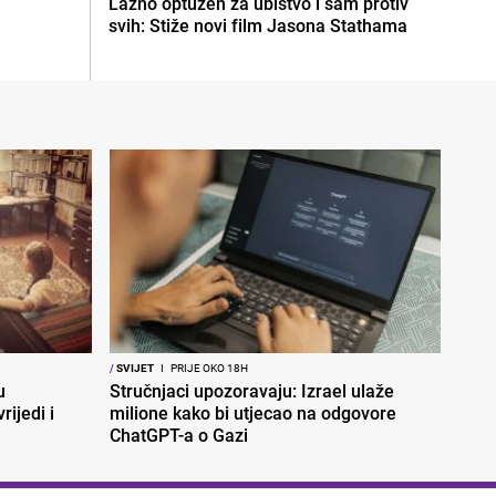
Lažno optužen za ubistvo i sam protiv
svih: Stiže novi film Jasona Stathama
/
SVIJET
I
PRIJE OKO 18H
u
Stručnjaci upozoravaju: Izrael ulaže
rijedi i
milione kako bi utjecao na odgovore
ChatGPT-a o Gazi