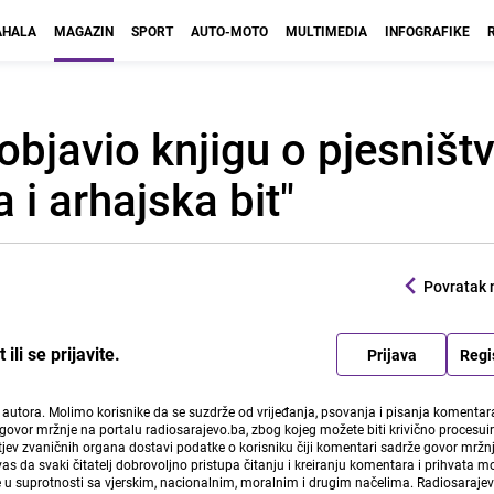
HALA
MAGAZIN
SPORT
AUTO-MOTO
MULTIMEDIA
INFOGRAFIKE
objavio knjigu o pjesništ
 i arhajska bit"
Povratak 
li se prijavite.
Prijava
Regi
i autora. Molimo korisnike da se suzdrže od vrijeđanja, psovanja i pisanja komentara
govor mržnje na portalu radiosarajevo.ba, zbog kojeg možete biti krivično procesuir
ev zvaničnih organa dostavi podatke o korisniku čiji komentari sadrže govor mržnj
vas da svaki čitatelj dobrovoljno pristupa čitanju i kreiranju komentara i prihvata 
e u suprotnosti sa vjerskim, nacionalnim, moralnim i drugim načelima. Radiosaraje