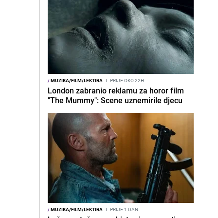
/
MUZIKA/FILM/LEKTIRA
I
PRIJE OKO 22H
London zabranio reklamu za horor film
"The Mummy": Scene uznemirile djecu
/
MUZIKA/FILM/LEKTIRA
I
PRIJE 1 DAN