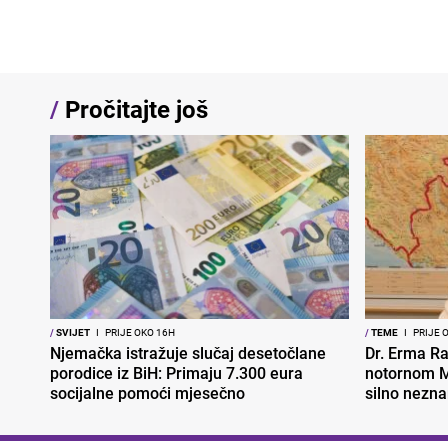
/
Pročitajte još
/
SVIJET
I
PRIJE OKO 16H
/
TEME
I
PRIJE 
Njemačka istražuje slučaj desetočlane
Dr. Erma Ra
porodice iz BiH: Primaju 7.300 eura
notornom M
socijalne pomoći mjesečno
silno nezna