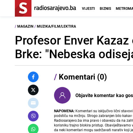
VIJESTI
BIZNIS
METROMA
/
MAGAZIN
/
MUZIKA/FILM/LEKTIRA
Profesor Enver Kazaz 
Brke: "Nebeska odiseja
/
Komentari (0)
Objavite komentar kao gost i
NAPOMENA:
Komentari su isključivo lični stavov
podstiču na mržnju. Strogo zabranjen bilo kakav 
Radiosarajevo.ba ima pravo i obavezu da na zahtj
korisniku trajno blokira pristup. Obaviještavamo 
da neki komentari mogu sadržavati narativ koji j