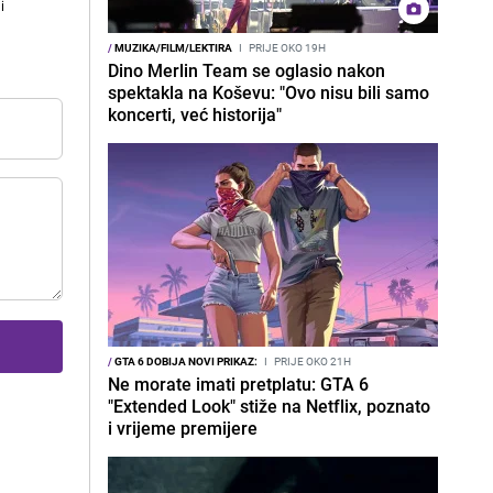
i
/
MUZIKA/FILM/LEKTIRA
I
PRIJE OKO 19H
Dino Merlin Team se oglasio nakon
spektakla na Koševu: "Ovo nisu bili samo
koncerti, već historija"
/
GTA 6 DOBIJA NOVI PRIKAZ:
I
PRIJE OKO 21H
Ne morate imati pretplatu: GTA 6
"Extended Look" stiže na Netflix, poznato
i vrijeme premijere