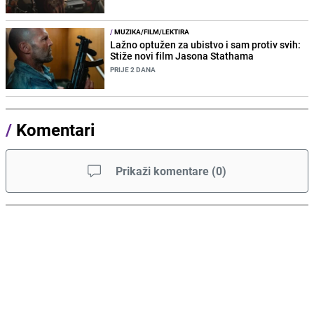
/
MUZIKA/FILM/LEKTIRA
Lažno optužen za ubistvo i sam protiv svih:
Stiže novi film Jasona Stathama
PRIJE 2 DANA
/
Komentari
Prikaži komentare
(
0
)