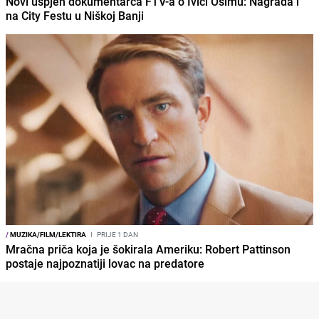
Novi uspjeh dokumentarca FTV-a o Ivici Osimu: Nagrada i
na City Festu u Niškoj Banji
/
MUZIKA/FILM/LEKTIRA
I
PRIJE 1 DAN
Mračna priča koja je šokirala Ameriku: Robert Pattinson
postaje najpoznatiji lovac na predatore