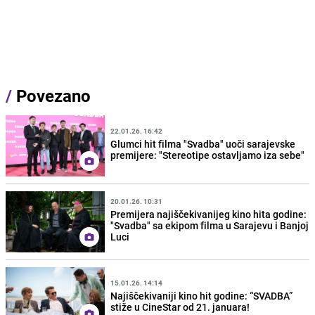
/
Povezano
22.01.26. 16:42
Glumci hit filma "Svadba" uoči sarajevske
premijere: "Stereotipe ostavljamo iza sebe"
20.01.26. 10:31
Premijera najiščekivanijeg kino hita godine:
"Svadba" sa ekipom filma u Sarajevu i Banjoj
Luci
15.01.26. 14:14
Najiščekivaniji kino hit godine: “SVADBA”
stiže u CineStar od 21. januara!