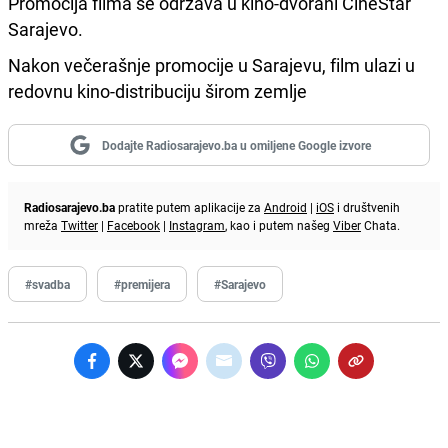
Promocija filma se održava u kino-dvorani CineStar
Sarajevo.
Nakon večerašnje promocije u Sarajevu, film ulazi u
redovnu kino-distribuciju širom zemlje
Dodajte Radiosarajevo.ba u omiljene Google izvore
Radiosarajevo.ba
pratite putem aplikacije za
Android
|
iOS
i društvenih
mreža
Twitter
|
Facebook
|
Instagram
, kao i putem našeg
Viber
Chata.
#svadba
#premijera
#Sarajevo