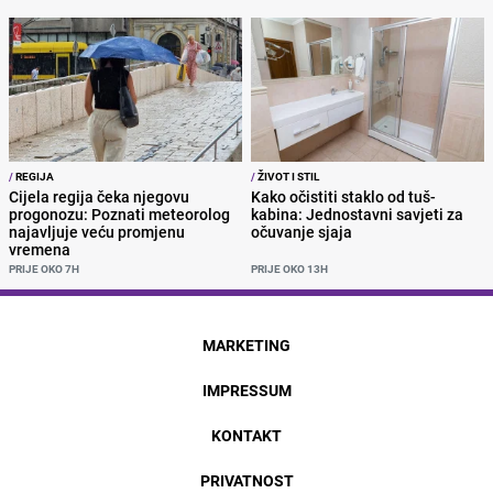
/
REGIJA
/
ŽIVOT I STIL
Cijela regija čeka njegovu
Kako očistiti staklo od tuš-
progonozu: Poznati meteorolog
kabina: Jednostavni savjeti za
najavljuje veću promjenu
očuvanje sjaja
vremena
PRIJE OKO 7H
PRIJE OKO 13H
MARKETING
IMPRESSUM
KONTAKT
PRIVATNOST