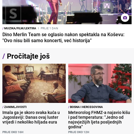
/
MUZIKA/FILM/LEKTIRA
I
PRIJE 1 DAN
Dino Merlin Team se oglasio nakon spektakla na Koševu:
"Ovo nisu bili samo koncerti, već historija"
/
Pročitajte još
/
ZANIMLJIVOSTI
/
BOSNA I HERCEGOVINA
Imala ga je skoro svaka kuća u
Meteorolog FHMZ-a najavio kišu
Jugoslaviji: Danas ovaj luster
i pad temperatura: "Jedno od
vrijedi i nekoliko hiljada eura
najsvježijih ljeta posljednjih
godina"
PRIJE OKO 16H
PRIJE OKO 12H