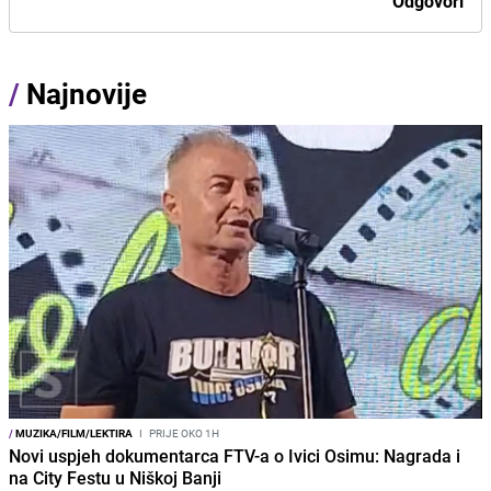
Odgovori
/
Najnovije
/
MUZIKA/FILM/LEKTIRA
I
PRIJE OKO 1H
Novi uspjeh dokumentarca FTV-a o Ivici Osimu: Nagrada i
na City Festu u Niškoj Banji