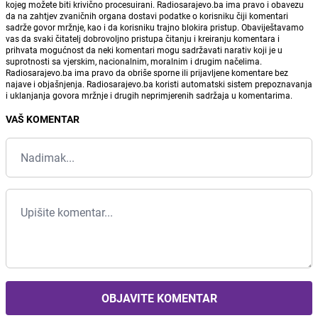
kojeg možete biti krivično procesuirani. Radiosarajevo.ba ima pravo i obavezu
da na zahtjev zvaničnih organa dostavi podatke o korisniku čiji komentari
sadrže govor mržnje, kao i da korisniku trajno blokira pristup. Obaviještavamo
vas da svaki čitatelj dobrovoljno pristupa čitanju i kreiranju komentara i
prihvata mogućnost da neki komentari mogu sadržavati narativ koji je u
suprotnosti sa vjerskim, nacionalnim, moralnim i drugim načelima.
Radiosarajevo.ba ima pravo da obriše sporne ili prijavljene komentare bez
najave i objašnjenja. Radiosarajevo.ba koristi automatski sistem prepoznavanja
i uklanjanja govora mržnje i drugih neprimjerenih sadržaja u komentarima.
VAŠ KOMENTAR
OBJAVITE KOMENTAR