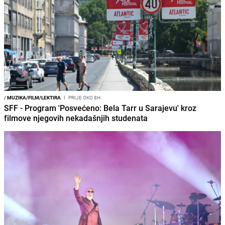
/
MUZIKA/FILM/LEKTIRA
I
PRIJE OKO 8H
SFF - Program 'Posvećeno: Bela Tarr u Sarajevu' kroz
filmove njegovih nekadašnjih studenata