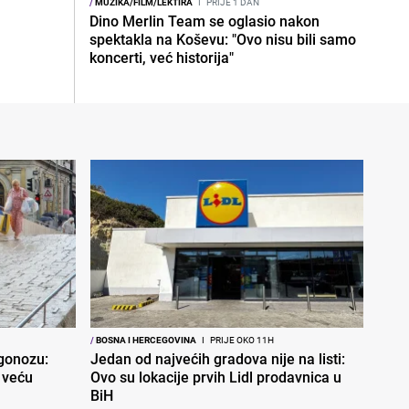
/
MUZIKA/FILM/LEKTIRA
I
PRIJE 1 DAN
Dino Merlin Team se oglasio nakon
spektakla na Koševu: "Ovo nisu bili samo
koncerti, već historija"
/
BOSNA I HERCEGOVINA
I
PRIJE OKO 11H
ogonozu:
Jedan od najvećih gradova nije na listi:
 veću
Ovo su lokacije prvih Lidl prodavnica u
BiH