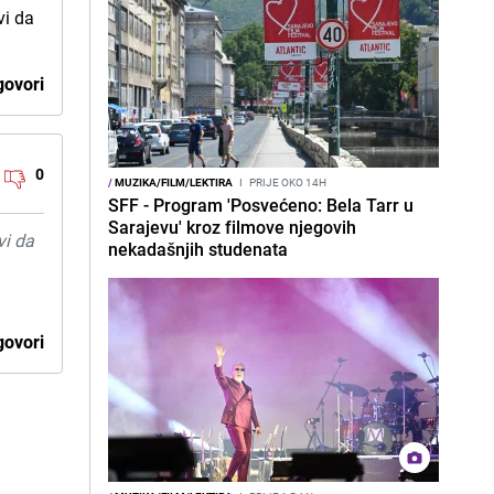
vi da
ovori
0
/
MUZIKA/FILM/LEKTIRA
I
PRIJE OKO 14H
SFF - Program 'Posvećeno: Bela Tarr u
Sarajevu' kroz filmove njegovih
vi da
nekadašnjih studenata
ovori