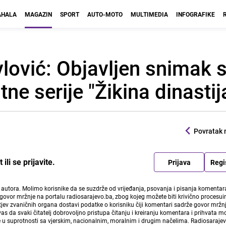
HALA
MAGAZIN
SPORT
AUTO-MOTO
MULTIMEDIA
INFOGRAFIKE
lović: Objavljen snimak 
ne serije "Žikina dinastij
Povratak 
li se prijavite.
Prijava
Regi
i autora. Molimo korisnike da se suzdrže od vrijeđanja, psovanja i pisanja komentara
govor mržnje na portalu radiosarajevo.ba, zbog kojeg možete biti krivično procesuir
ev zvaničnih organa dostavi podatke o korisniku čiji komentari sadrže govor mržnj
vas da svaki čitatelj dobrovoljno pristupa čitanju i kreiranju komentara i prihvata 
e u suprotnosti sa vjerskim, nacionalnim, moralnim i drugim načelima. Radiosaraje