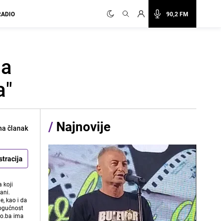
RADIO
90,2 FM
sa
a"
/
Najnovije
na članak
stracija
 koji
ani.
e, kao i da
mogućnost
vo.ba ima