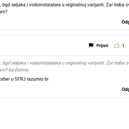
 bgd seljaka i vodoinstalatera u orginalnoj varijanti. Zar treba o
zam?
Odg
Prijavi
1
 bgd seljaka i vodoinstalatera u orginalnoj varijanti. Zar treba o
zam? ka Durmo
 rođen u SFRJ razumio bi
Odg