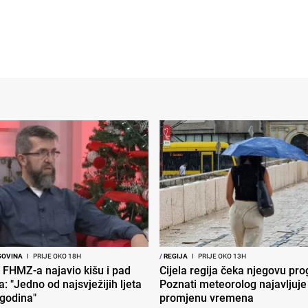
GOVINA
I
PRIJE OKO 18H
/
REGIJA
I
PRIJE OKO 13H
 FHMZ-a najavio kišu i pad
Cijela regija čeka njegovu pr
: "Jedno od najsvježijih ljeta
Poznati meteorolog najavljuje
 godina"
promjenu vremena