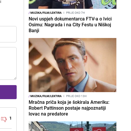
i
/
MUZIKA/FILM/LEKTIRA
I
PRIJE OKO 7H
Novi uspjeh dokumentarca FTV-a o Ivici
Osimu: Nagrada i na City Festu u Niškoj
Banji
/
MUZIKA/FILM/LEKTIRA
I
PRIJE OKO 13H
Mračna priča koja je šokirala Ameriku:
Robert Pattinson postaje najpoznatiji
lovac na predatore
1