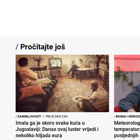
/
Pročitajte još
/
ZANIMLJIVOSTI
I
PRIJE OKO 23H
/
BOSNA I HERCE
Imala ga je skoro svaka kuća u
Meteorolog
Jugoslaviji: Danas ovaj luster vrijedi i
temperatura
nekoliko hiljada eura
posljednjih