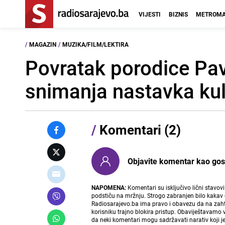
VIJESTI
BIZNIS
METROMA
/
MAGAZIN
/
MUZIKA/FILM/LEKTIRA
Povratak porodice Pav
snimanja nastavka kult
/
Komentari (2)
Objavite komentar kao gost i
NAPOMENA:
Komentari su isključivo lični stavov
podstiču na mržnju. Strogo zabranjen bilo kakav 
Radiosarajevo.ba ima pravo i obavezu da na zahtj
korisniku trajno blokira pristup. Obaviještavamo 
da neki komentari mogu sadržavati narativ koji j