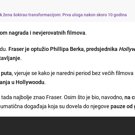
k žena šokirao transformacijom: Prva uloga nakon skoro 10 godina
m nagrada i nevjerovatnih filmova
.
odu.
Fraser je optužio Phillipa Berka, predsjednika
Holly
tavljanje
.
 puta
, vjeruje se kako je naredni period bez većih filmova
ranja u Hollywoodu
.
 tada najbolje znao Fraser. Osim što je bio, navodno,
na c
traumatična događaja koja su dovela do njegove
pauze od