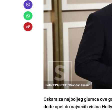
Foto: EPA - EFE / Brandan Fraser
Oskara za najboljeg glumca ove go
dođe opet do najvećih visina Hol