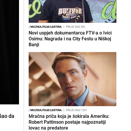
/
MUZIKA/FILM/LEKTIRA
I
PRIJE OKO 5H
Novi uspjeh dokumentarca FTV-a o Ivici
Osimu: Nagrada i na City Festu u Niškoj
Banji
/
MUZIKA/FILM/LEKTIRA
I
PRIJE OKO 12H
ošao da
Mračna priča koja je šokirala Ameriku:
Robert Pattinson postaje najpoznatiji
lovac na predatore