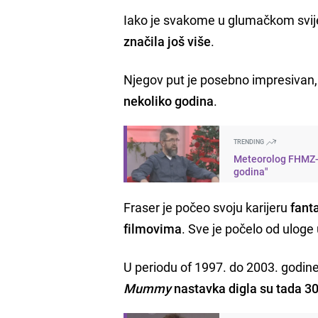
Iako je svakome u glumačkom svije
značila još više
.
Njegov put je posebno impresivan,
nekoliko godina
.
TRENDING
Meteorolog FHMZ-a 
godina"
Fraser je počeo svoju karijeru
fant
filmovima
. Sve je počelo od uloge
U periodu of 1997. do 2003. godine,
Mummy
nastavka digla su tada 30