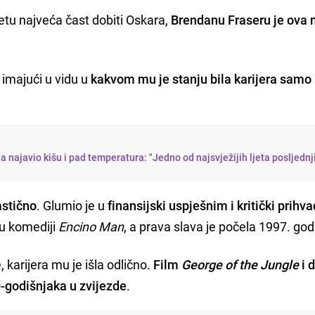
tu najveća čast dobiti Oskara,
Brendanu Fraseru
je ova
 imajući u vidu u
kakvom mu je stanju bila karijera samo 
najavio kišu i pad temperatura: "Jedno od najsvježijih ljeta posljednj
astično
. Glumio je u
finansijski uspješnim i kritički prih
 u komediji
Encino Man
, a prava slava je počela 1997. go
 karijera mu je išla odlično.
Film
George of the Jungle
i 
-godišnjaka u zvijezde
.