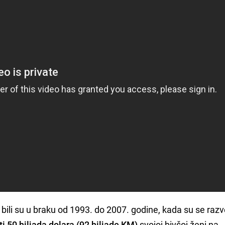
bili su u braku od 1993. do 2007. godine, kada su se razv
i 50 hiljada dolara (92 hiljade KM)
svojoj bivšoj ženi na