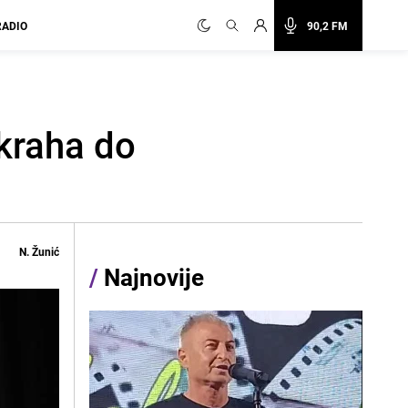
RADIO
90,2 FM
kraha do
N. Žunić
/
Najnovije