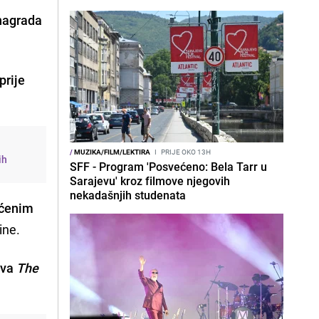
 nagrada
prije
/
MUZIKA/FILM/LEKTIRA
I
PRIJE OKO 13H
ih
SFF - Program 'Posvećeno: Bela Tarr u
Sarajevu' kroz filmove njegovih
nekadašnjih studenata
vaćenim
dine.
dva
The