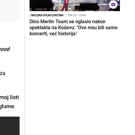
/
MUZIKA/FILM/LEKTIRA
I
PRIJE 1 DAN
Dino Merlin Team se oglasio nakon
spektakla na Koševu: "Ovo nisu bili samo
koncerti, već historija"
wood
 za
rnoj listi
 glume
.