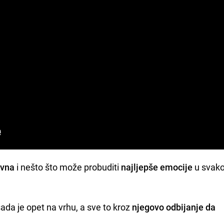
ivna
i nešto što može probuditi
najljepše emocije
u svak
 sada je opet na vrhu, a sve to kroz
njegovo odbijanje da