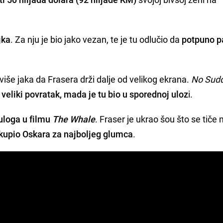
jka
. Za nju je bio jako vezan, te je tu odlučio da
potpuno p
eviše jaka da Frasera drži dalje od velikog ekrana.
No Sud
 veliki povratak, mada je tu bio u sporednoj uloz
i.
uloga u filmu
The Whale
. Fraser je ukrao šou što se tiče
kupio Oskara za najboljeg glumca
.