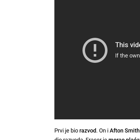
Prvi je bio
razvod
. On i
Afton Smith
dio razvoda, Fraser je
morao plaćat