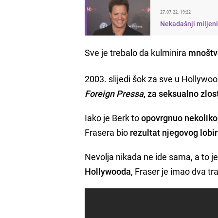
27.07.22. 19:22
Nekadašnji miljeni
Sve je trebalo da kulminira
mnoštvo
2003. slijedi šok za sve u Hollywo
Foreign Pressa
, za seksualno zlos
Iako je Berk to
opovrgnuo nekoliko
Frasera bio
rezultat njegovog lobi
Nevolja nikada ne ide sama, a to je
Hollywooda
, Fraser je imao dva 