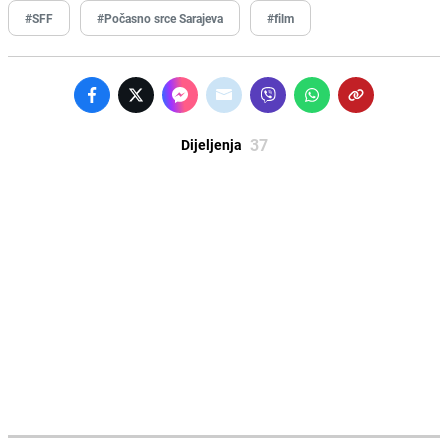
#SFF
#Počasno srce Sarajeva
#film
37
Dijeljenja