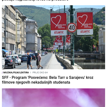
/
MUZIKA/FILM/LEKTIRA
I
PRIJE OKO 6H
SFF - Program 'Posvećeno: Bela Tarr u Sarajevu' kroz
filmove njegovih nekadašnjih studenata