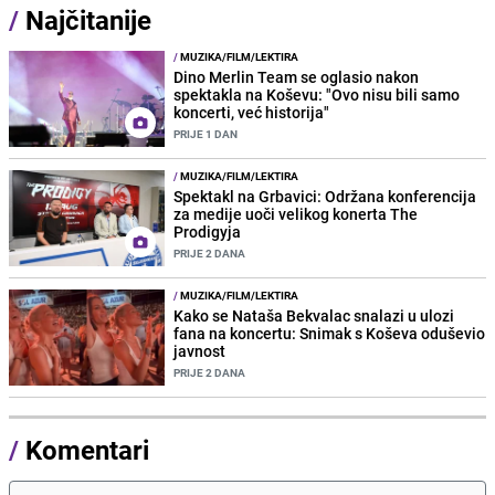
/
Najčitanije
/
MUZIKA/FILM/LEKTIRA
Dino Merlin Team se oglasio nakon
spektakla na Koševu: "Ovo nisu bili samo
koncerti, već historija"
PRIJE 1 DAN
/
MUZIKA/FILM/LEKTIRA
Spektakl na Grbavici: Održana konferencija
za medije uoči velikog konerta The
Prodigyja
PRIJE 2 DANA
/
MUZIKA/FILM/LEKTIRA
Kako se Nataša Bekvalac snalazi u ulozi
fana na koncertu: Snimak s Koševa oduševio
javnost
PRIJE 2 DANA
/
Komentari