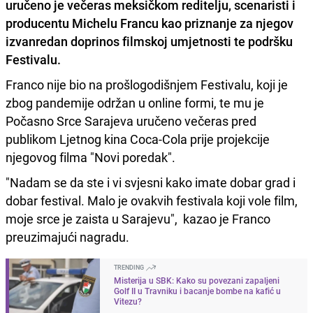
uručeno je večeras
meksičkom reditelju
, scenaristi i
producentu
Michelu Francu
kao priznanje za njegov
izvanredan doprinos filmskoj umjetnosti te podršku
Festivalu.
Franco nije bio na prošlogodišnjem Festivalu, koji je
zbog pandemije održan u online formi, te mu je
Počasno Srce Sarajeva uručeno večeras pred
publikom Ljetnog kina Coca-Cola prije projekcije
njegovog filma "Novi poredak".
"Nadam se da ste i vi svjesni kako imate dobar grad i
dobar festival. Malo je ovakvih festivala koji vole film,
moje srce je zaista u Sarajevu", kazao je Franco
preuzimajući nagradu.
TRENDING
Misterija u SBK: Kako su povezani zapaljeni
Golf II u Travniku i bacanje bombe na kafić u
Vitezu?