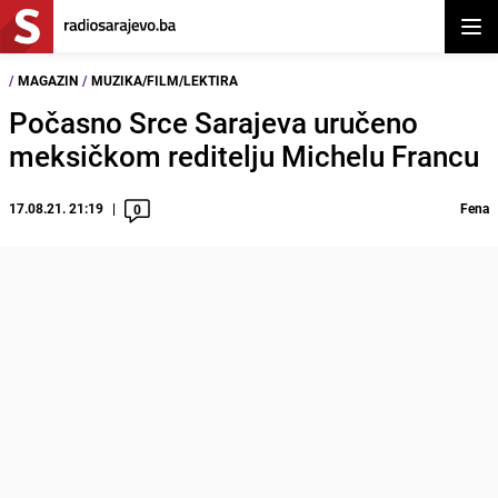
Otvor
/
MAGAZIN
/
MUZIKA/FILM/LEKTIRA
Počasno Srce Sarajeva uručeno
meksičkom reditelju Michelu Francu
17.08.21. 21:19
Fena
0