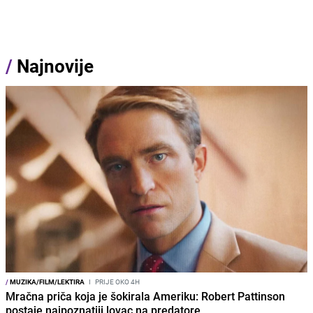
/
Najnovije
/
MUZIKA/FILM/LEKTIRA
I
PRIJE OKO 4H
Mračna priča koja je šokirala Ameriku: Robert Pattinson
postaje najpoznatiji lovac na predatore