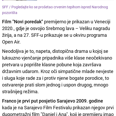
SFF /
Pogledajte ko se prošetao crvenim tepihom ispred Narodnog
pozorišta
Film "Novi poredak"
premijerno je prikazan u Veneciji
2020., gdje je osvojio Srebrnog lava – Veliku nagradu
žirija, a na 27. SFF-u prikazuje se u okviru programa
Open Air.
Neodoljiva je to, napeta, distopična drama u kojoj se
luksuzno vjenčanje pripadnika više klase neočekivano
pretvara u poprište klasne pobune koja završava
državnim udarom. Kroz oči simpatične mlade nevjeste
i sluga koje rade za i protiv njene bogate porodice, to
ostvarenje prati slom jednog i uspon drugog, mnogo
strašnijeg režima.
Franco je prvi put posjetio Sarajevo 2009. godine
kada je na Sarajevo Film Festivalu prikazan njegov prvi
dugometražni film "Daniel i Ana", koji je premijeru imao