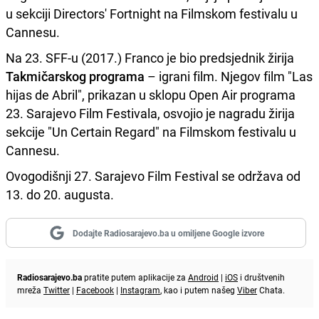
u sekciji Directors' Fortnight na Filmskom festivalu u
Cannesu.
Na 23. SFF-u (2017.) Franco je bio predsjednik žirija
Takmičarskog programa
– igrani film. Njegov film "Las
hijas de Abril", prikazan u sklopu Open Air programa
23. Sarajevo Film Festivala, osvojio je nagradu žirija
sekcije "Un Certain Regard" na Filmskom festivalu u
Cannesu.
Ovogodišnji 27. Sarajevo Film Festival se održava od
13. do 20. augusta.
Dodajte Radiosarajevo.ba u omiljene Google izvore
Radiosarajevo.ba
pratite putem aplikacije za
Android
|
iOS
i društvenih
mreža
Twitter
|
Facebook
|
Instagram
, kao i putem našeg
Viber
Chata.