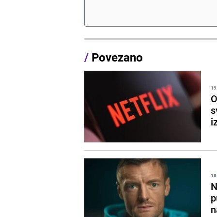
/
Povezano
19
O
s
i
18
N
p
n