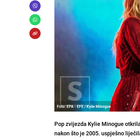
Foto: EPA - EFE / Kylie Minogue
Pop zvijezda Kylie Minogue otkrila
nakon što je 2005. uspješno liječi