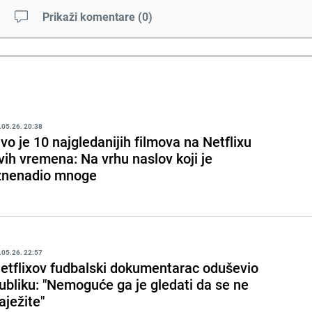
Prikaži komentare
(
0
)
.05.26. 20:38
vo je 10 najgledanijih filmova na Netflixu
vih vremena: Na vrhu naslov koji je
znenadio mnoge
.05.26. 22:57
etflixov fudbalski dokumentarac oduševio
ubliku: "Nemoguće ga je gledati da se ne
aježite"