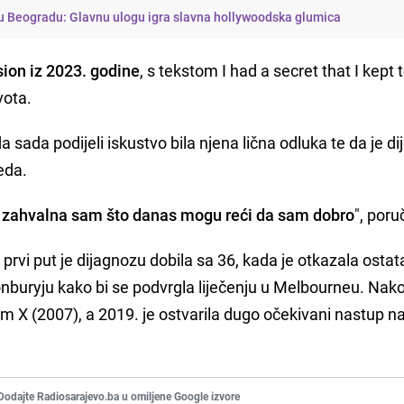
 u Beogradu: Glavnu ulogu igra slavna hollywoodska glumica
ion iz 2023. godine
, s tekstom I had a secret that I kept 
vota.
a sada podijeli iskustvo bila njena lična odluka te da je d
eda.
 i zahvalna sam što danas mogu reći da sam dobro
", poruč
prvi put je dijagnozu dobila sa 36, kada je otkazala ostat
onburyju kako bi se podvrgla liječenju u Melbourneu. Nak
m X (2007), a 2019. je ostvarila dugo očekivani nastup n
Dodajte Radiosarajevo.ba u omiljene Google izvore