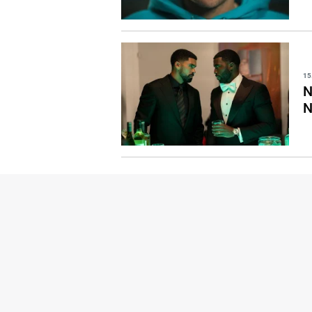
15
N
N