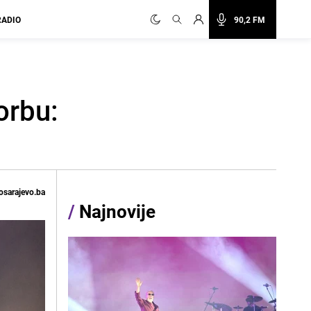
RADIO
90,2 FM
orbu:
osarajevo.ba
/
Najnovije