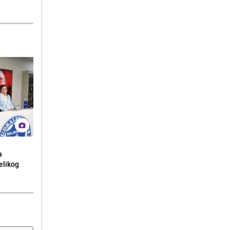
a
elikog