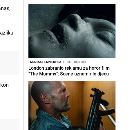
anas,
razliku
/
MUZIKA/FILM/LEKTIRA
I
PRIJE OKO 10H
London zabranio reklamu za horor film
"The Mummy": Scene uznemirile djecu
nakon