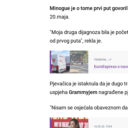
Minogue je o tome prvi put govori
20.maja.
"Moja druga dijagnoza bila je poč
od prvog puta", rekla je.
TRENDING
EuroExpress o navo
Pjevačica je istaknula da je dugo tra
uspjeha
Grammyjem
nagrađene p
"Nisam se osjećala obaveznom da k
18.05.26. 19:04