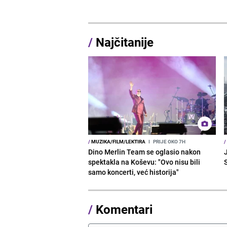
/
Najčitanije
/
MUZIKA/FILM/LEKTIRA
I
PRIJE OKO 7H
/
Dino Merlin Team se oglasio nakon
J
spektakla na Koševu: "Ovo nisu bili
samo koncerti, već historija"
/
Komentari