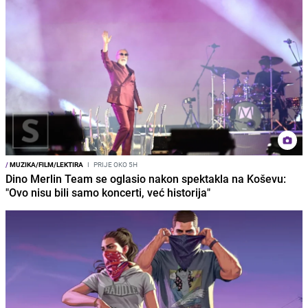
/
MUZIKA/FILM/LEKTIRA
I
PRIJE OKO 5H
Dino Merlin Team se oglasio nakon spektakla na Koševu:
"Ovo nisu bili samo koncerti, već historija"