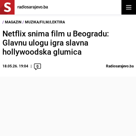
Otvor
/
MAGAZIN
/
MUZIKA/FILM/LEKTIRA
Netflix snima film u Beogradu:
Glavnu ulogu igra slavna
hollywoodska glumica
18.05.26. 19:04
Radiosarajevo.ba
0