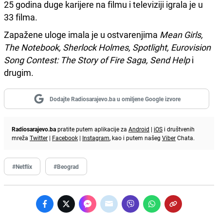
25 godina duge karijere na filmu i televiziji igrala je u
33 filma.
Zapažene uloge imala je u ostvarenjima
Mean Girls,
The Notebook, Sherlock Holmes, Spotlight, Eurovision
Song Contest: The Story of Fire Saga, Send Help
i
drugim.
Dodajte Radiosarajevo.ba u omiljene Google izvore
Radiosarajevo.ba
pratite putem aplikacije za
Android
|
iOS
i društvenih
mreža
Twitter
|
Facebook
|
Instagram
, kao i putem našeg
Viber
Chata.
#Netflix
#Beograd