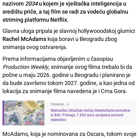
nazivom
2034
u kojem je vještačka inteligencija u
središtu priče, a taj film se radi za vodeću globalnu
striming platformu Netflix.
Glavna uloga pripala je slavnoj hollywooodskoj glumici
Rachel McAdams
koja boravi u Beogradu zbog
snimanja ovog ostvarenja.
Prema informacijama objavljenim u časopisu
Production Weekly
, snimanje ovog filma trebalo bi da
počne u maju 2026. godine u Beogradu i planirano je
da bude završeno tokom 2027. godine, a kao jedna od
lokacija za snimanje filma navedena je i Crna Gora.
TRENDING
Njemačka istražuje slučaj desetočlane porodice
iz BiH: Primaju 7.300 eura socijalne pomoći
mjesečno
McAdams, koja je nominovana za Oscara, tokom svoje