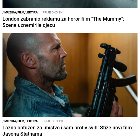
/
MUZIKA/FILM/LEKTIRA
I
PRIJE OKO 8H
London zabranio reklamu za horor film "The Mummy":
Scene uznemirile djecu
/
MUZIKA/FILM/LEKTIRA
I
PRIJE OKO 11H
Lažno optužen za ubistvo i sam protiv svih: Stiže novi film
Jasona Stathama