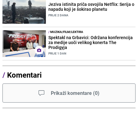
Jeziva istinita priča osvojila Netflix: Serija o
napadu koji je šokirao planetu
PRIJE 2 DANA
/
MUZIKA/FILM/LEKTIRA
Spektakl na Grbavici: Održana konferencija
za medije uoči velikog konerta The
Prodigyja
PRIJE 1 DAN
/
Komentari
Prikaži komentare
(
0
)