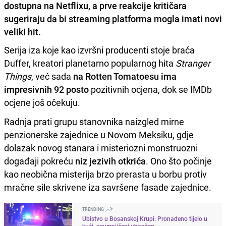
dostupna na Netflixu, a prve reakcije kritičara
sugeriraju da bi streaming platforma mogla imati novi
veliki hit.
Serija iza koje kao izvršni producenti stoje braća
Duffer, kreatori planetarno popularnog hita
Stranger
Things
, već sada
na Rotten Tomatoesu ima
impresivnih 92 posto
pozitivnih ocjena, dok se IMDb
ocjene još očekuju.
Radnja prati grupu stanovnika naizgled mirne
penzionerske zajednice u Novom Meksiku, gdje
dolazak novog stanara i misteriozni monstruozni
događaji pokreću
niz jezivih otkrića
. Ono što počinje
kao neobična misterija brzo prerasta u borbu protiv
mračne sile skrivene iza savršene fasade zajednice.
TRENDING
Ubistvo u Bosanskoj Krupi: Pronađeno tijelo u
kući, osumnjičeni uhapšen