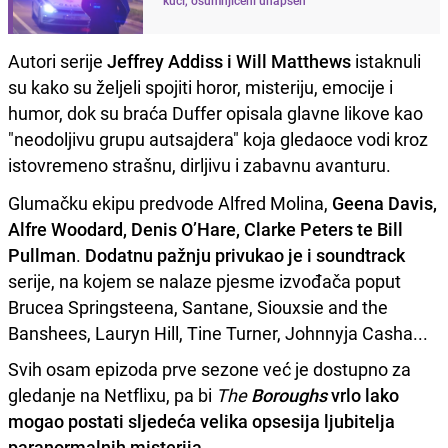
Autori serije
Jeffrey Addiss i Will Matthews
istaknuli
su kako su željeli spojiti horor, misteriju, emocije i
humor, dok su braća Duffer opisala glavne likove kao
"neodoljivu grupu autsajdera" koja gledaoce vodi kroz
istovremeno strašnu, dirljivu i zabavnu avanturu.
Glumačku ekipu predvode Alfred Molina,
Geena Davis,
Alfre Woodard, Denis O’Hare, Clarke Peters te Bill
Pullman
.
Dodatnu pažnju privukao je i soundtrack
serije, na kojem se nalaze pjesme izvođača poput
Brucea Springsteena, Santane, Siouxsie and the
Banshees, Lauryn Hill, Tine Turner, Johnnyja Casha...
Svih osam epizoda prve sezone već je dostupno za
gledanje na Netflixu, pa bi
The
Boroughs
vrlo lako
mogao postati sljedeća velika opsesija ljubitelja
paranormalnih misterija
.