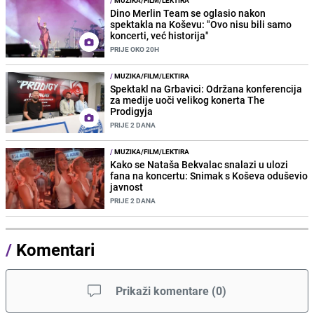
/
MUZIKA/FILM/LEKTIRA
Dino Merlin Team se oglasio nakon
spektakla na Koševu: "Ovo nisu bili samo
koncerti, već historija"
PRIJE OKO 20H
/
MUZIKA/FILM/LEKTIRA
Spektakl na Grbavici: Održana konferencija
za medije uoči velikog konerta The
Prodigyja
PRIJE 2 DANA
/
MUZIKA/FILM/LEKTIRA
Kako se Nataša Bekvalac snalazi u ulozi
fana na koncertu: Snimak s Koševa oduševio
javnost
PRIJE 2 DANA
/
Komentari
Prikaži komentare
(
0
)