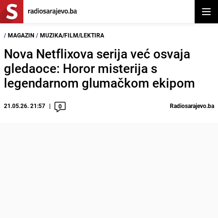
Otvor
/
MAGAZIN
/
MUZIKA/FILM/LEKTIRA
Nova Netflixova serija već osvaja
gledaoce: Horor misterija s
legendarnom glumačkom ekipom
21.05.26. 21:57
Radiosarajevo.ba
0