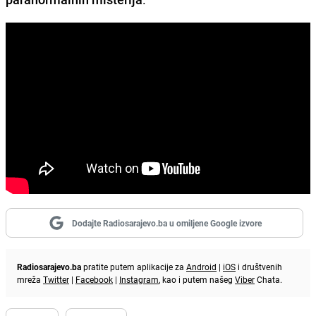
Dodajte Radiosarajevo.ba u omiljene Google izvore
Radiosarajevo.ba
pratite putem aplikacije za
Android
|
iOS
i društvenih
mreža
Twitter
|
Facebook
|
Instagram
, kao i putem našeg
Viber
Chata.