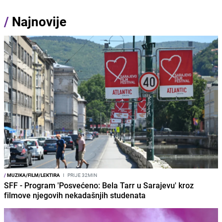
/
Najnovije
/
MUZIKA/FILM/LEKTIRA
I
PRIJE 32MIN
SFF - Program 'Posvećeno: Bela Tarr u Sarajevu' kroz
filmove njegovih nekadašnjih studenata