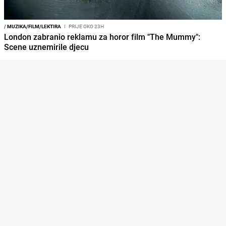
/
MUZIKA/FILM/LEKTIRA
I
PRIJE OKO 23H
London zabranio reklamu za horor film "The Mummy":
Scene uznemirile djecu