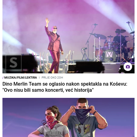
/
MUZIKA/FILM/LEKTIRA
I
PRIJE OKO 20H
Dino Merlin Team se oglasio nakon spektakla na Koševu:
"Ovo nisu bili samo koncerti, već historija"