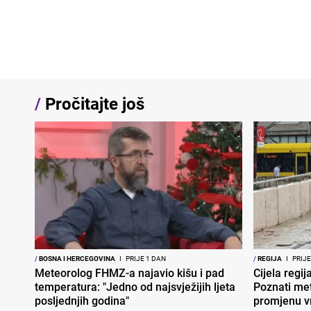
/
Pročitajte još
/
BOSNA I HERCEGOVINA
I
PRIJE 1 DAN
/
REGIJA
I
PRIJE
Meteorolog FHMZ-a najavio kišu i pad
Cijela regi
temperatura: "Jedno od najsvježijih ljeta
Poznati met
posljednjih godina"
promjenu 