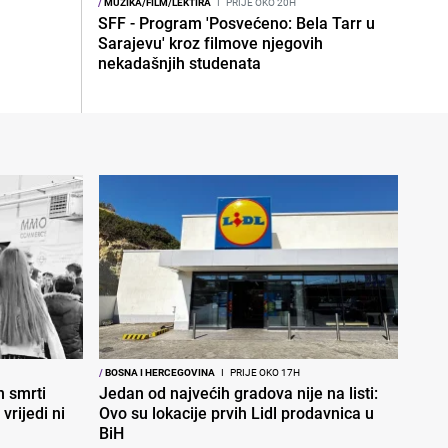
/
MUZIKA/FILM/LEKTIRA
I
PRIJE OKO 20H
SFF - Program 'Posvećeno: Bela Tarr u
Sarajevu' kroz filmove njegovih
nekadašnjih studenata
/
BOSNA I HERCEGOVINA
I
PRIJE OKO 17H
 smrti
Jedan od najvećih gradova nije na listi:
vrijedi ni
Ovo su lokacije prvih Lidl prodavnica u
BiH