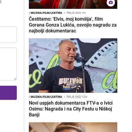
i
/
MUZIKA/FILM/LEKTIRA
I
PRIJE OKO 1H
Čestitamo: 'Elvis, moj komšija', film
Gorana Gonza Lukića, osvojio nagradu za
najbolji dokumentarac
/
MUZIKA/FILM/LEKTIRA
I
PRIJE OKO 12H
Novi uspjeh dokumentarca FTV-a o Ivici
Osimu: Nagrada i na City Festu u Niškoj
Banji