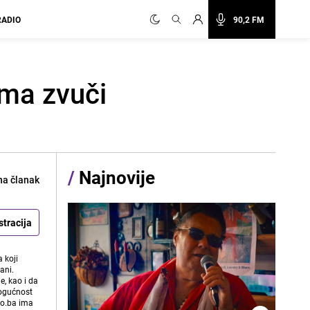
RADIO
90,2 FM
sma zvuči
/
Najnovije
na članak
stracija
 koji
ani.
e, kao i da
mogućnost
vo.ba ima