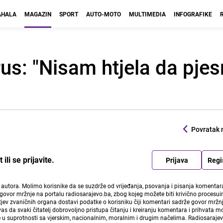
HALA
MAGAZIN
SPORT
AUTO-MOTO
MULTIMEDIA
INFOGRAFIKE
us: "Nisam htjela da pje
Povratak 
li se prijavite.
Prijava
Regi
i autora. Molimo korisnike da se suzdrže od vrijeđanja, psovanja i pisanja komentara
govor mržnje na portalu radiosarajevo.ba, zbog kojeg možete biti krivično procesuir
ev zvaničnih organa dostavi podatke o korisniku čiji komentari sadrže govor mržnj
vas da svaki čitatelj dobrovoljno pristupa čitanju i kreiranju komentara i prihvata 
e u suprotnosti sa vjerskim, nacionalnim, moralnim i drugim načelima. Radiosaraje