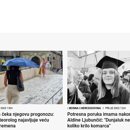
 OKO 19H
/
BOSNA I HERCEGOVINA
I
PRIJE OKO 12H
ja čeka njegovu progonozu:
Potresna poruka imama nakon
eorolog najavljuje veću
Aldine Ljubunčić: "Dunjaluk ne 
vremena
koliko krilo komarca"