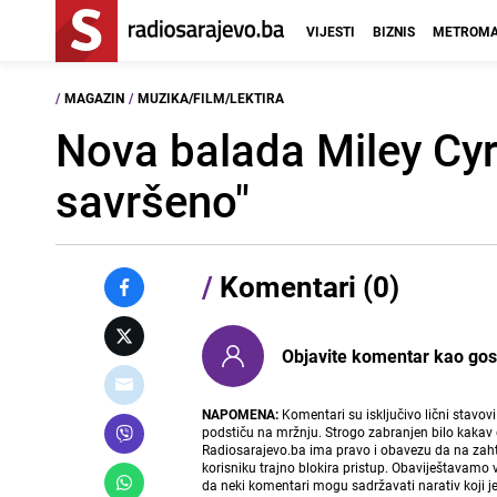
VIJESTI
BIZNIS
METROMA
/
MAGAZIN
/
MUZIKA/FILM/LEKTIRA
Nova balada Miley Cyr
savršeno"
/
Komentari (0)
Objavite komentar kao gost i
NAPOMENA:
Komentari su isključivo lični stavov
podstiču na mržnju. Strogo zabranjen bilo kakav 
Radiosarajevo.ba ima pravo i obavezu da na zahtj
korisniku trajno blokira pristup. Obaviještavamo 
da neki komentari mogu sadržavati narativ koji j